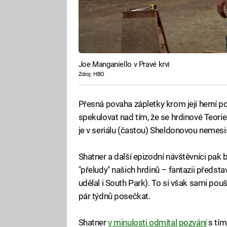
Joe Manganiello v Pravé krvi
Zdroj: HBO
Přesná povaha zápletky krom její herní p
spekulovat nad tím, že se hrdinové Teori
je v seriálu (častou) Sheldonovou nemesi
Shatner a další epizodní návštěvníci pak 
"přeludy" našich hrdinů – fantazii předs
udělal i South Park). To si však sami poušt
pár týdnů posečkat.
Shatner
v minulosti odmítal pozvání
s tím