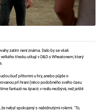
ovahy zatím není známa. Dalo by se však
e velkého třesku utkají v D&D s Wheatonem, který
s.
budou buď přítomni u hry, anebo půjde o
tavovanou při hraní (něco podobného svého času
íme fantazii na špacír, v reálu nezbývá, než ještě
, že nebyl spokojený s nabídnutými rolemi
. "To,