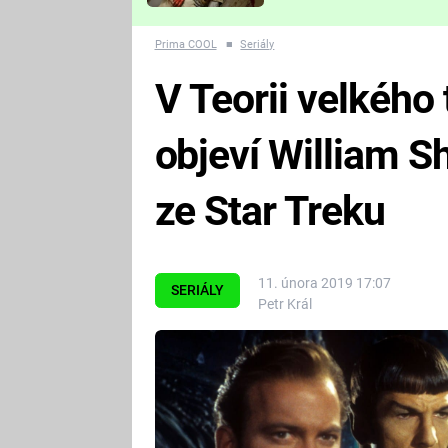
Které děsivé pecky vám
nejvíc zvednou tep?
Prima COOL
■
Seriály
V Teorii velkého
objeví William Sh
ze Star Treku
11. února 2019 17:07
SERIÁLY
Petr Král