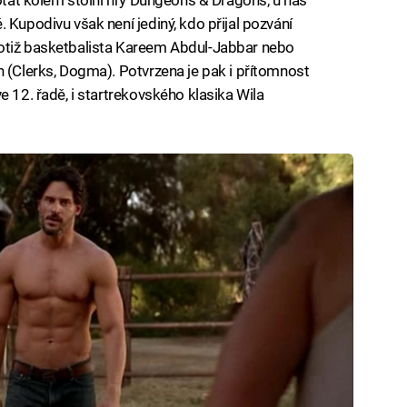
 Kupodivu však není jediný, kdo přijal pozvání
totiž basketbalista Kareem Abdul-Jabbar nebo
h (Clerks, Dogma). Potvrzena je pak i přítomnost
e 12. řadě, i startrekovského klasika Wila