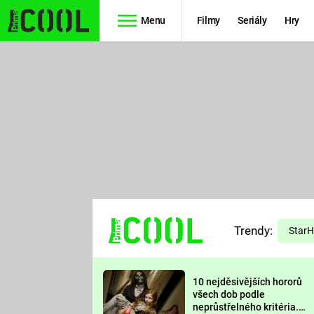
Menu
Filmy
Seriály
Hry
Seriály
Filmy
SIMPSONOVI
STAR WARS
HVĚZDNÁ
AVENGERS
BRÁNA
RYCHLE A
TEORIE
ZBĚSILE 10
Trendy:
VELKÉHO
Star
PREDÁTOR
TŘESKU
10 nejděsivějších hororů
FUTURAMA
všech dob podle
neprůstřelného kritéria.