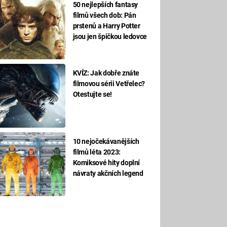
50 nejlepších fantasy
filmů všech dob: Pán
prstenů a Harry Potter
jsou jen špičkou ledovce
KVÍZ: Jak dobře znáte
filmovou sérii Vetřelec?
Otestujte se!
10 nejočekávanějších
filmů léta 2023:
Komiksové hity doplní
návraty akčních legend