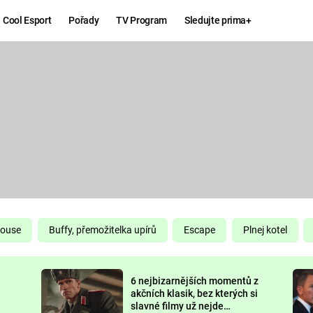
Cool Esport
Pořady
TV Program
Sledujte prima+
Hry
Zábava
MAFIA
ZÁBAVN
GALERI
GTA 6
NEJLEP
KINGDOM
KOMEDI
COME:
DELIVERANCE
CHUCK
House
Buffy, přemožitelka upírů
Escape
Plnej kotel
NORRIS
ESPORT
6 nejbizarnějších momentů z
DEADP
akčních klasik, bez kterých si
slavné filmy už nejde