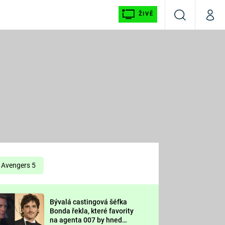
ŽIVĚ
Vyhledávání
Můj p
Prima+
É
CNN Prima NEWS
E
Prima FRESH
ŠÍ
Prima LIVING
E
Prima Ženy
Avengers 5
Prima LAJK
Bývalá castingová šéfka
OOL
Bonda řekla, které favority
Sledujte nás
na agenta 007 by hned