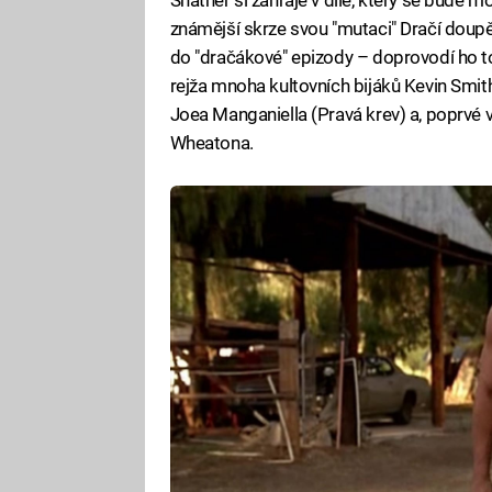
známější skrze svou "mutaci" Dračí doupě.
do "dračákové" epizody – doprovodí ho 
rejža mnoha kultovních bijáků Kevin Smit
Joea Manganiella (Pravá krev) a, poprvé v
Wheatona.