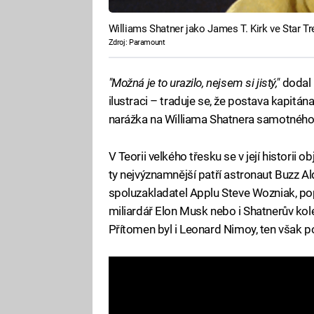
Williams Shatner jako James T. Kirk ve Star Tr
Zdroj: Paramount
"Možná je to urazilo, nejsem si jistý,"
dodal 
ilustraci – traduje se, že postava kapitá
narážka na Williama Shatnera samotného 
V Teorii velkého třesku se v její historii 
ty nejvýznamnější patří astronaut Buzz Al
spoluzakladatel Applu Steve Wozniak, popul
miliardář Elon Musk nebo i Shatnerův kol
Přítomen byl i Leonard Nimoy, ten však 