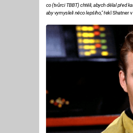
co (tvůrci TBBT) chtěli, abych dělal před k
aby vymysleli něco lepšího,"
řekl Shatner v