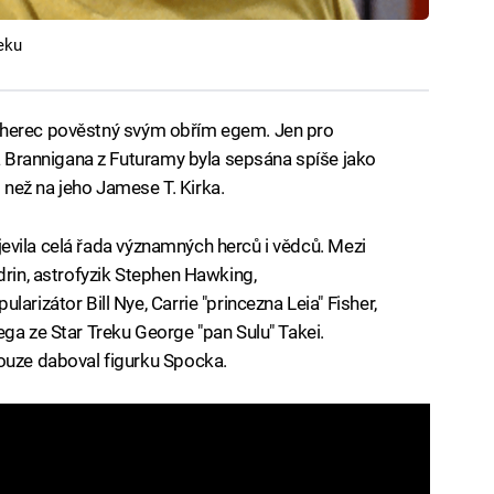
eku
herec pověstný svým obřím egem. Jen pro
na Brannigana z Futuramy byla sepsána spíše jako
než na jeho Jamese T. Kirka.
objevila celá řada významných herců i vědců. Mezi
drin, astrofyzik Stephen Hawking,
arizátor Bill Nye, Carrie "princezna Leia" Fisher,
ega ze Star Treku George "pan Sulu" Takei.
pouze daboval figurku Spocka.