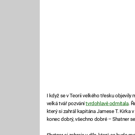
I když se v Teorii velkého třesku objevil
velká tvář pozvání
tvrdohlavě odmítala
. 
který si zahrál kapitána Jamese T. Kirka v 
konec dobrý, všechno dobré – Shatner se t
Shatner si zahraje v díle, který se bude 