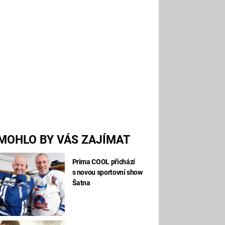
MOHLO BY VÁS ZAJÍMAT
Prima COOL přichází
s novou sportovní show
Šatna