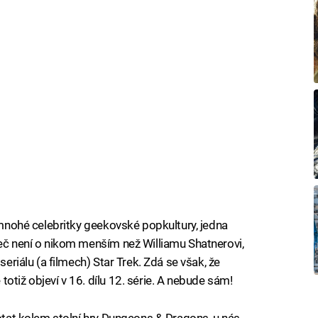
y mnohé celebritky geekovské popkultury, jedna
Řeč není o nikom menším než Williamu Shatnerovi,
seriálu (a filmech) Star Trek. Zdá se však, že
otiž objeví v 16. dílu 12. série. A nebude sám!
motat kolem stolní hry Dungeons & Dragons, u nás