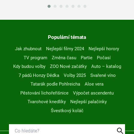
Populární témata
Jak zhubnout
Nejlepší filmy 2024
Nejlepší horory
TV program
Změna času
Partie
Počasí
Kdy budou volby
ZOO Nové začátky
Auto – katalog
7 pádů Honzy Dědka
Volby 2025
Svařené víno
Tatarák podle Pohlreicha
Aloe vera
Pěstování lichořeřišnice
Výpočet ascendentu
Tvarohové knedlíky
Nejlepší palačinky
Švestkový koláč