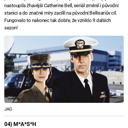
nastoupila žhavější Catherine Bell, seriál změnil i původní
stanici a do značné míry zacílil na původní Bellisariův cíl.
Fungovalo to nakonec tak dobře, že vzniklo 9 dalších
sezon!
JAG
04) M*A*S*H