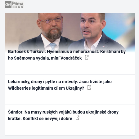
Bartošek k Turkovi: Hyenismus a nehoráznost. Ke stíhání by
ho Sněmovna vydala, míní Vondráček
Lékárničky, drony i pytle na mrtvoly: Jsou tržiště jako
Wildberries legitimním cílem Ukrajiny?
Šándor: Na masy ruských vojáků budou ukrajinské drony
krátké. Konflikt se nevyvíjí dobře