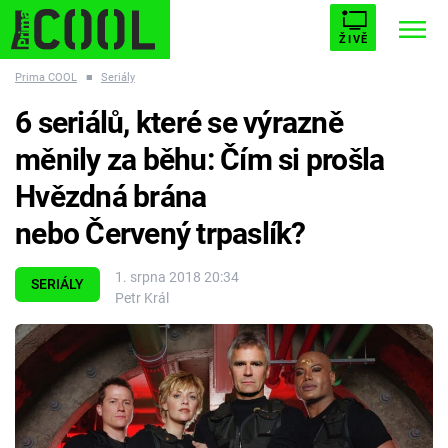
ŽIVĚ
Prima COOL
■
Seriály
STARHOUSE
BUFFY, PŘEMOŽITELKA UPÍRŮ
Trendy:
6 seriálů, které se výrazně
ESCAPE
PLNEJ KOTEL
AVENGERS 5
měnily za běhu: Čím si prošla
Hvězdná brána
nebo Červený trpaslík?
Témata
1. srpna 2018 20:34
SERIÁLY
Petr Král
Filmy
Seriály
Hry