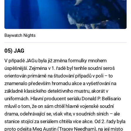
Baywatch Nights
05) JAG
V případě JAGu byla již změna formulky mnohem
úspěšnější. Zejména v 1. řadě byl tenhle soudní seroš
orientován primárně na študování případů v poli – to
znamenalo především hromadu akce a vyšetřování na
základně klasického detektivního mustru, akorát v
uniformách. Hlavní producent seriálu Donald P. Bellisario
mluvil o tom, že on sám chtěl hlavně vojenské soudní
drama, odehrávající se, však víte, v soudních síních – ale
stanice stojící za seriálem chtěla více akce. Od 2. řady byla
proto odejita Meg Austin (Tracey Needham), na její místo