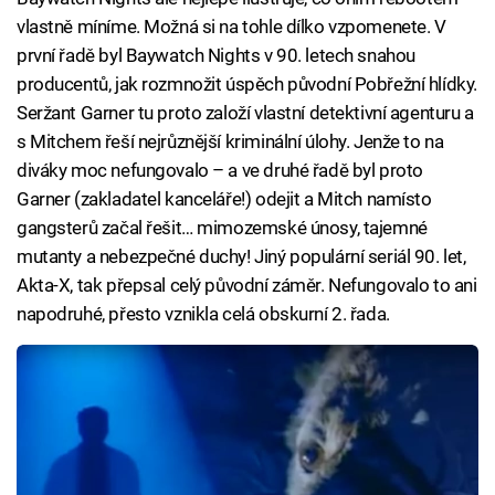
vlastně míníme. Možná si na tohle dílko vzpomenete. V
první řadě byl Baywatch Nights v 90. letech snahou
producentů, jak rozmnožit úspěch původní Pobřežní hlídky.
Seržant Garner tu proto založí vlastní detektivní agenturu a
s Mitchem řeší nejrůznější kriminální úlohy. Jenže to na
diváky moc nefungovalo – a ve druhé řadě byl proto
Garner (zakladatel kanceláře!) odejit a Mitch namísto
gangsterů začal řešit… mimozemské únosy, tajemné
mutanty a nebezpečné duchy! Jiný populární seriál 90. let,
Akta-X, tak přepsal celý původní záměr. Nefungovalo to ani
napodruhé, přesto vznikla celá obskurní 2. řada.