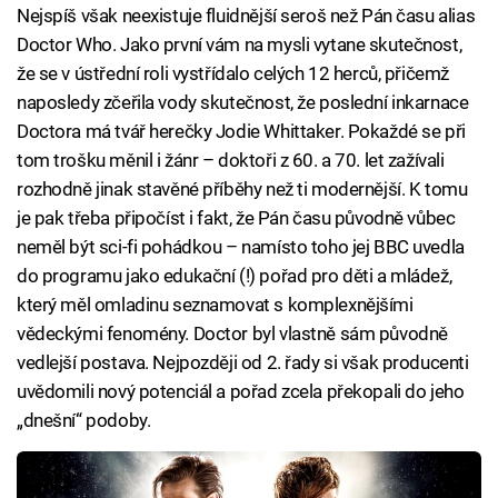
Nejspíš však neexistuje fluidnější seroš než Pán času alias
Doctor Who. Jako první vám na mysli vytane skutečnost,
že se v ústřední roli vystřídalo celých 12 herců, přičemž
naposledy zčeřila vody skutečnost, že poslední inkarnace
Doctora má tvář herečky Jodie Whittaker. Pokaždé se při
tom trošku měnil i žánr – doktoři z 60. a 70. let zažívali
rozhodně jinak stavěné příběhy než ti modernější. K tomu
je pak třeba připočíst i fakt, že Pán času původně vůbec
neměl být sci-fi pohádkou – namísto toho jej BBC uvedla
do programu jako edukační (!) pořad pro děti a mládež,
který měl omladinu seznamovat s komplexnějšími
vědeckými fenomény. Doctor byl vlastně sám původně
vedlejší postava. Nejpozději od 2. řady si však producenti
uvědomili nový potenciál a pořad zcela překopali do jeho
„dnešní“ podoby.