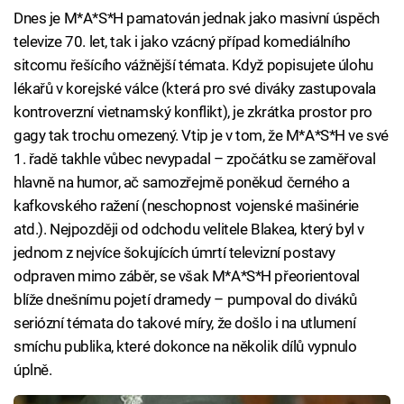
Dnes je M*A*S*H pamatován jednak jako masivní úspěch
televize 70. let, tak i jako vzácný případ komediálního
sitcomu řešícího vážnější témata. Když popisujete úlohu
lékařů v korejské válce (která pro své diváky zastupovala
kontroverzní vietnamský konflikt), je zkrátka prostor pro
gagy tak trochu omezený. Vtip je v tom, že M*A*S*H ve své
1. řadě takhle vůbec nevypadal – zpočátku se zaměřoval
hlavně na humor, ač samozřejmě poněkud černého a
kafkovského ražení (neschopnost vojenské mašinérie
atd.). Nejpozději od odchodu velitele Blakea, který byl v
jednom z nejvíce šokujících úmrtí televizní postavy
odpraven mimo záběr, se však M*A*S*H přeorientoval
blíže dnešnímu pojetí dramedy – pumpoval do diváků
seriózní témata do takové míry, že došlo i na utlumení
smíchu publika, které dokonce na několik dílů vypnulo
úplně.