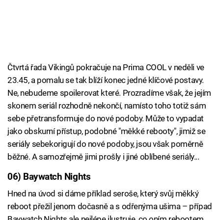
Čtvrtá řada Vikingů pokračuje na Prima COOL v neděli ve
23.45, a pomalu se tak blíží konec jedné klíčové postavy.
Ne, nebudeme spoilerovat které. Prozradíme však, že jejím
skonem seriál rozhodně nekončí, namísto toho totiž sám
sebe přetransformuje do nové podoby. Může to vypadat
jako obskurní přístup, podobné "měkké rebooty", jimiž se
seriály sebekorigují do nové podoby, jsou však poměrně
běžné. A samozřejmě jimi prošly i jiné oblíbené seriály...
06) Baywatch Nights
Hned na úvod si dáme příklad seroše, který svůj měkký
reboot přežil jenom dočasně a s odřenýma ušima – případ
Baywatch Nights ale nejlépe ilustruje, co oním rebootem