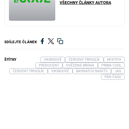
VŠECHNY ČLÁNKY AUTORA
SDÍLEJTE ČLÁNEK
ŠTÍTKY
VIKINGOVÉ
ČERVENÝ TRPASLÍK
M*A*S*H
PRODUCENT
HVĚZDNÁ BRÁNA
PRIMA COOL
ČERVENÝ TRPASLÍK
VIKINGOVÉ
BAYWATCH NIGHTS
JAG
PÁN ČASU