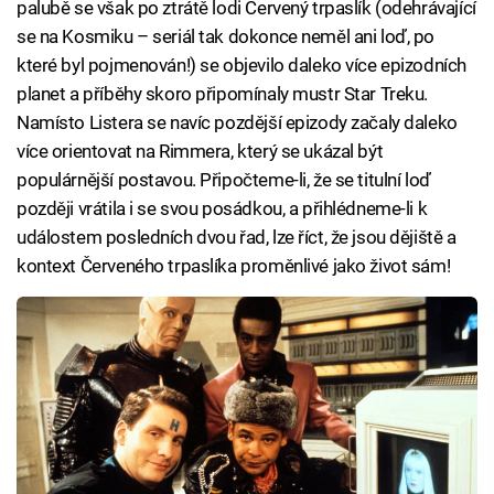
palubě se však po ztrátě lodi Červený trpaslík (odehrávající
se na Kosmiku – seriál tak dokonce neměl ani loď, po
které byl pojmenován!) se objevilo daleko více epizodních
planet a příběhy skoro připomínaly mustr Star Treku.
Namísto Listera se navíc pozdější epizody začaly daleko
více orientovat na Rimmera, který se ukázal být
populárnější postavou. Připočteme-li, že se titulní loď
později vrátila i se svou posádkou, a přihlédneme-li k
událostem posledních dvou řad, lze říct, že jsou dějiště a
kontext Červeného trpaslíka proměnlivé jako život sám!