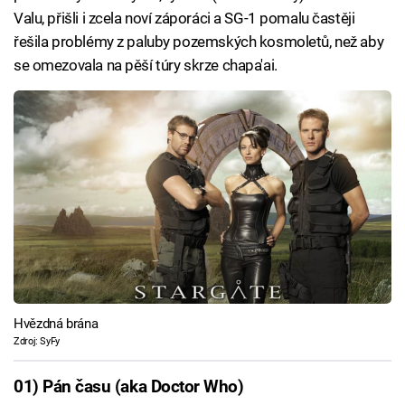
Valu, přišli i zcela noví záporáci a SG-1 pomalu častěji
řešila problémy z paluby pozemských kosmoletů, než aby
se omezovala na pěší túry skrze chapa'ai.
Hvězdná brána
Zdroj: SyFy
01) Pán času (aka Doctor Who)