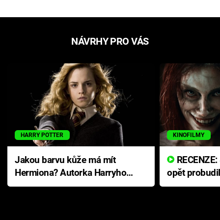
NÁVRHY PRO VÁS
HARRY POTTER
KINOFILMY
Jakou barvu kůže má mít
RECENZE: Smrtelné zlo se
Hermiona? Autorka Harryho
opět probudi
Pottera přišla s ráznou
přichází s n
odpovědí
hororovou n