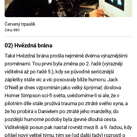
Červený trpaslík
Zdroj: BBC
02) Hvězdná brána
Také Hvězdná brána prošla nejméně dvěma výraznějšími
proměnami. Tou první byla změna po 2. řadě (výrazněji
viditelná až po řadě 5.), kdy se původně serióznější
zápletky stále víc a víc posouvaly blíže humoru. Jack
O’Neill je dnes vzpomínán jako velký šprýmař, doslova
Homer Simpson sci-fi světa, uvědomíme-li si ale, že v
pilotním díle stále prožívá trauma po ztrátě svého syna, a
že ho probírá s Danielem po ztrátě jeho manželky, do
pozdější humorné podoby byla zjevně dlouhá cesta.
Viditelnější posun pak nastal rovněž mezi 8. a 9. řadou, kdy
přišel nový velitel týmu, tým se (od další řady) rozrostl o