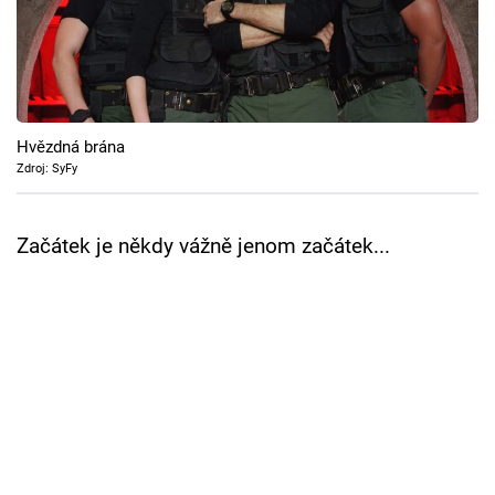
Cool Esport
Pořady
TV Program
Hvězdná brána
Zdroj: SyFy
Sledujte prima+
Začátek je někdy vážně jenom začátek...
Přihlášení
Sledujte nás