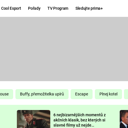
Cool Esport
Pořady
TV Program
Sledujte prima+
Hry
Zábava
MAFIA
ZÁBAVN
GALERI
GTA 6
NEJLEP
KINGDOM
KOMEDI
COME:
DELIVERANCE
CHUCK
House
Buffy, přemožitelka upírů
Escape
Plnej kotel
NORRIS
ESPORT
6 nejbizarnějších momentů z
DEADP
akčních klasik, bez kterých si
slavné filmy už nejde