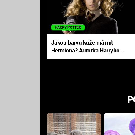
HARRY POTTER
Jakou barvu kůže má mít
Hermiona? Autorka Harryho
Pottera přišla s ráznou
odpovědí
P