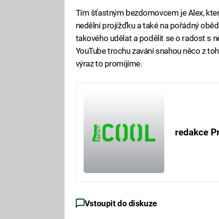
Tím šťastným bezdomovcem je Alex, které
nedělní projížďku a také na pořádný oběd.
takového udělat a podělit se o radost s
YouTube trochu zavání snahou něco z toho
výraz to promíjíme.
redakce P
Vstoupit do diskuze