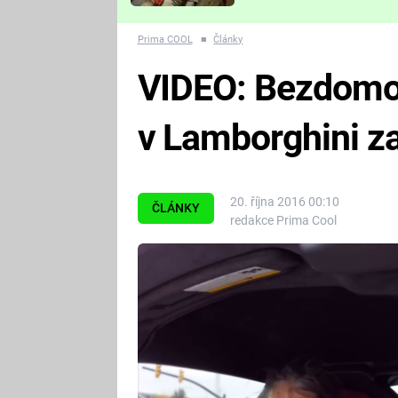
Které děsivé pecky vám
nejvíc zvednou tep?
Prima COOL
■
Články
VIDEO: Bezdomov
v Lamborghini za
20. října 2016 00:10
ČLÁNKY
redakce Prima Cool