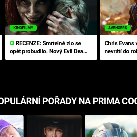
KINOFILMY
AVENGERS
RECENZE: Smrtelné zlo se
Chris Evans v
opět probudilo. Nový Evil Dead
nevrátí do ro
přichází s neodolatelnou
Ameriky
hororovou nabídkou
OPULÁRNÍ POŘADY NA PRIMA CO