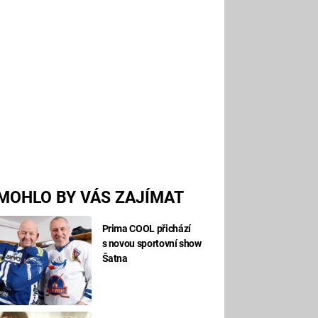
MOHLO BY VÁS ZAJÍMAT
Prima COOL přichází
s novou sportovní show
Šatna