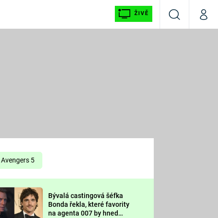
ŽIVĚ
Vyhledávání
Můj p
Prima+
É
CNN Prima NEWS
E
Prima FRESH
ŠÍ
Prima LIVING
E
Prima Ženy
Avengers 5
Prima LAJK
Bývalá castingová šéfka
OOL
Bonda řekla, které favority
Sledujte nás
na agenta 007 by hned