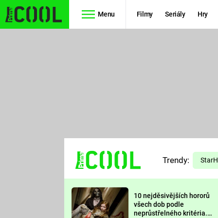
Menu
Filmy
Seriály
Hry
Seriály
Filmy
SIMPSONOVI
STAR WARS
HVĚZDNÁ
AVENGERS
BRÁNA
RYCHLE A
TEORIE
ZBĚSILE 10
Trendy:
VELKÉHO
Star
PREDÁTOR
TŘESKU
10 nejděsivějších hororů
FUTURAMA
všech dob podle
neprůstřelného kritéria.