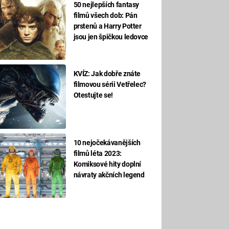
50 nejlepších fantasy
filmů všech dob: Pán
prstenů a Harry Potter
jsou jen špičkou ledovce
KVÍZ: Jak dobře znáte
filmovou sérii Vetřelec?
Otestujte se!
10 nejočekávanějších
filmů léta 2023:
Komiksové hity doplní
návraty akčních legend