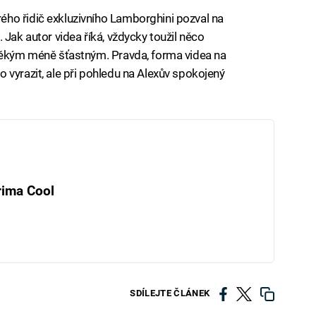
ho řidič exkluzivního Lamborghini pozval na
 Jak autor videa říká, vždycky toužil něco
 někým méně šťastným. Pravda, forma videa na
 vyrazit, ale při pohledu na Alexův spokojený
rima Cool
SDÍLEJTE ČLÁNEK