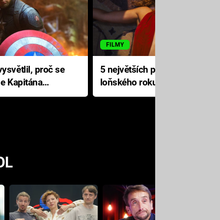
FILMY
ysvětlil, proč se
5 největších propadáků
le Kapitána
loňského roku: Disney na
jediné katastrofě prodělal 200
milionů dolarů
OL