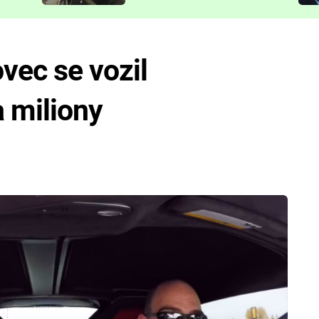
představit
ec se vozil
 miliony