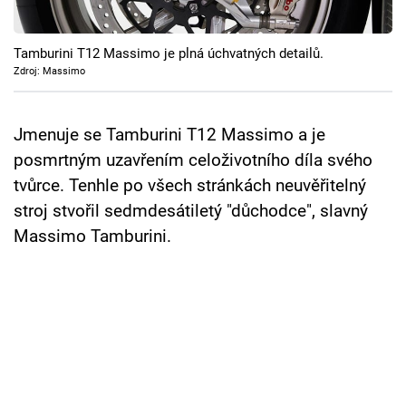
Cool Esport
Tamburini T12 Massimo je plná úchvatných detailů.
Pořady
Zdroj: Massimo
TV Program
Jmenuje se Tamburini T12 Massimo a je
Sledujte prima+
posmrtným uzavřením celoživotního díla svého
tvůrce. Tenhle po všech stránkách neuvěřitelný
Přihlášení
stroj stvořil sedmdesátiletý "důchodce", slavný
Massimo Tamburini.
Sledujte nás