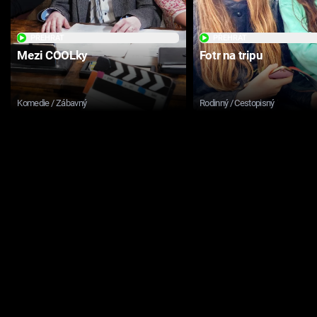
PŘEHRÁT
PŘEHRÁT
Mezi COOLky
Fotr na tripu
Komedie / Zábavný
Rodinný / Cestopisný