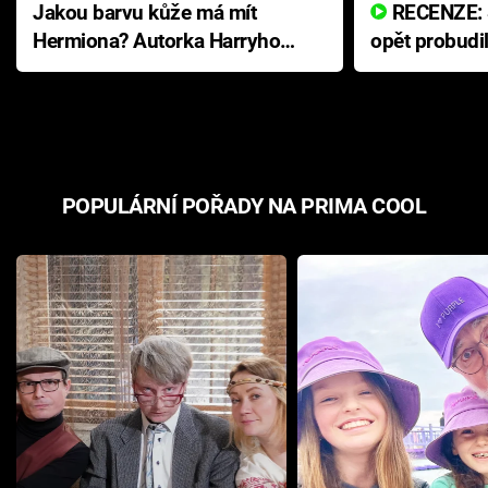
Jakou barvu kůže má mít
RECENZE: Smrtelné zlo se
Hermiona? Autorka Harryho
opět probudi
Pottera přišla s ráznou
přichází s n
odpovědí
hororovou n
POPULÁRNÍ POŘADY NA PRIMA COOL