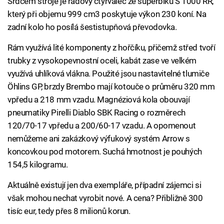
Srdcem stroje je řadový čtyřválec ze superbiku S 1000 RR,
který při objemu 999 cm3 poskytuje výkon 230 koní. Na
zadní kolo ho posílá šestistupňová převodovka.
Rám využívá lité komponenty z hořčíku, přičemž střed tvoří
trubky z vysokopevnostní oceli, kabát zase ve velkém
využívá uhlíková vlákna. Použité jsou nastavitelné tlumiče
Öhlins GP, brzdy Brembo mají kotouče o průměru 320 mm
vpředu a 218 mm vzadu. Magnéziová kola obouvají
pneumatiky Pirelli Diablo SBK Racing o rozměrech
120/70-17 vpředu a 200/60-17 vzadu. A opomenout
nemůžeme ani zakázkový výfukový systém Arrow s
koncovkou pod motorem. Suchá hmotnost je pouhých
154,5 kilogramu.
Aktuálně existují jen dva exempláře, případní zájemci si
však mohou nechat vyrobit nové. A cena? Přibližně 300
tisíc eur, tedy přes 8 milionů korun.