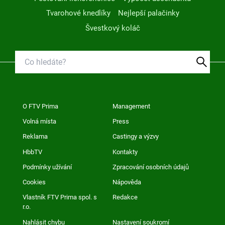
Tvarohové knedlíky
Nejlepší palačinky
Švestkový koláč
O FTV Prima
Management
Volná místa
Press
Reklama
Castingy a výzvy
HbbTV
Kontakty
Podmínky užívání
Zpracování osobních údajů
Cookies
Nápověda
Vlastník FTV Prima spol. s
Redakce
r.o.
Nahlásit chybu
Nastavení soukromí