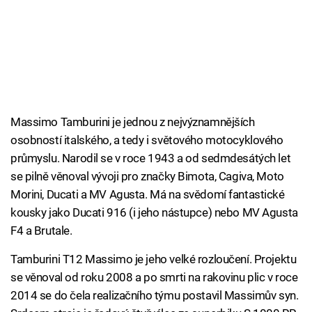
Massimo Tamburini je jednou z nejvýznamnějších
osobností italského, a tedy i světového motocyklového
průmyslu. Narodil se v roce 1943 a od sedmdesátých let
se pilně věnoval vývoji pro značky Bimota, Cagiva, Moto
Morini, Ducati a MV Agusta. Má na svědomí fantastické
kousky jako Ducati 916 (i jeho nástupce) nebo MV Agusta
F4 a Brutale.
Tamburini T12 Massimo je jeho velké rozloučení. Projektu
se věnoval od roku 2008 a po smrti na rakovinu plic v roce
2014 se do čela realizačního týmu postavil Massimův syn.