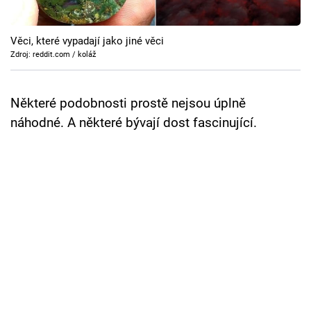
Cool Esport
Věci, které vypadají jako jiné věci
Pořady
Zdroj: reddit.com / koláž
TV Program
Některé podobnosti prostě nejsou úplně
Sledujte prima+
náhodné. A některé bývají dost fascinující.
Přihlášení
Sledujte nás