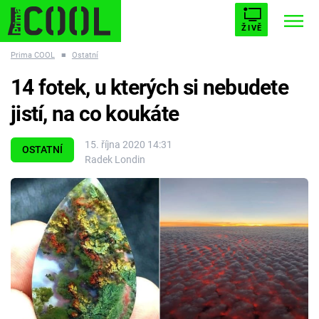
ŽIVĚ
Prima COOL
■
Ostatní
STARHOUSE
BUFFY, PŘEMOŽITELKA UPÍRŮ
Trendy:
14 fotek, u kterých si nebudete
ESCAPE
PLNEJ KOTEL
AVENGERS 5
jistí, na co koukáte
15. října 2020 14:31
OSTATNÍ
Radek Londin
Témata
Filmy
Seriály
Hry