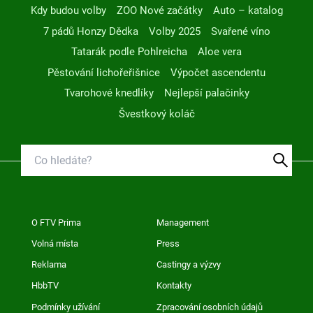
Kdy budou volby
ZOO Nové začátky
Auto – katalog
7 pádů Honzy Dědka
Volby 2025
Svařené víno
Tatarák podle Pohlreicha
Aloe vera
Pěstování lichořeřišnice
Výpočet ascendentu
Tvarohové knedlíky
Nejlepší palačinky
Švestkový koláč
O FTV Prima
Management
Volná místa
Press
Reklama
Castingy a výzvy
HbbTV
Kontakty
Podmínky užívání
Zpracování osobních údajů