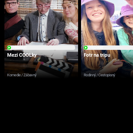
PŘEHRÁT
PŘEHRÁT
Mezi COOLky
Fotr na tripu
Komedie / Zábavný
Rodinný / Cestopisný