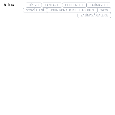
ŠTÍTKY
DŘEVO
FANTAZIE
PODOBNOST
ZAJÍMAVOST
VYSVĚTLENÍ
JOHN RONALD REUEL TOLKIEN
WOW
ZAJÍMAVÁ GALERIE