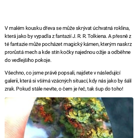
V malém kousku dřeva se může skrývat úchvatná roklina,
která jako by vypadla z fantazií J. R. R. Tolkiena. A přesně z
té fantazie může pocházet magický kámen, kterým naskrz
prorůstá mech a kde stín kočky najednou ožije a odběhne
do vedlejšího pokoje.
Všechno, co jsme právě popsali, najdete v následující
galerii, která si všímá vzácných situací, kdy nás jako by šálí
zrak. Pokud stále nevíte, o čem je řeč, tak šup do toho!