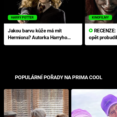
HARRY POTTER
KINOFILMY
Jakou barvu kůže má mít
RECENZE: Smrtelné zlo se
Hermiona? Autorka Harryho
opět probudi
Pottera přišla s ráznou
přichází s n
odpovědí
hororovou n
POPULÁRNÍ POŘADY NA PRIMA COOL