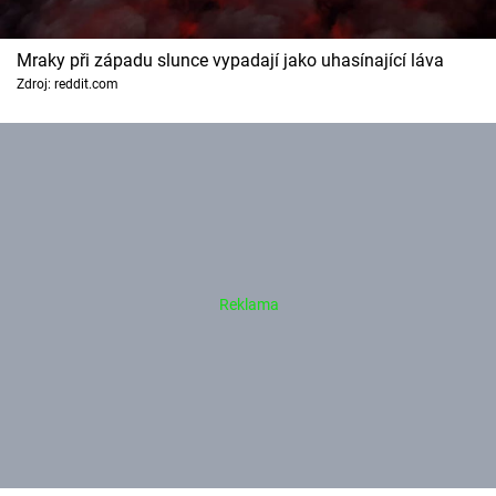
Mraky při západu slunce vypadají jako uhasínající láva
Zdroj: reddit.com