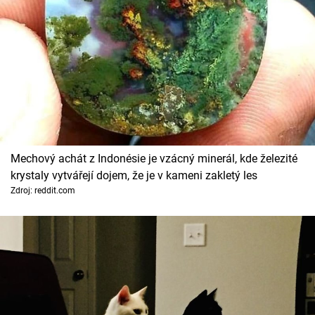
Cool Esport
Pořady
TV Program
Sledujte prima+
Mechový achát z Indonésie je vzácný minerál, kde železité
Přihlášení
krystaly vytvářejí dojem, že je v kameni zakletý les
Zdroj: reddit.com
Sledujte nás