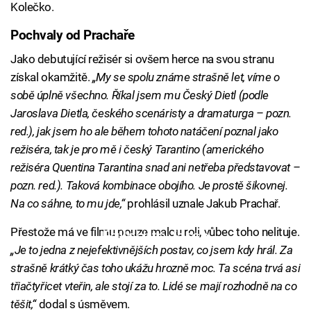
Kolečko.
Pochvaly od Prachaře
Jako debutující režisér si ovšem herce na svou stranu
získal okamžitě.
„My se spolu známe strašně let, víme o
sobě úplně všechno. Říkal jsem mu Český Dietl (podle
Jaroslava Dietla, českého scenáristy a dramaturga – pozn.
red.), jak jsem ho ale během tohoto natáčení poznal jako
režiséra, tak je pro mě i český Tarantino (amerického
režiséra Quentina Tarantina snad ani netřeba představovat –
pozn. red.). Taková kombinace obojího. Je prostě šikovnej.
Na co sáhne, to mu jde,“
prohlásil uznale Jakub Prachař.
Přestože má ve filmu pouze malou roli, vůbec toho nelituje.
Failed to fetch
„Je to jedna z nejefektivnějších postav, co jsem kdy hrál. Za
strašně krátký čas toho ukážu hrozně moc. Ta scéna trvá asi
třiačtyřicet vteřin, ale stojí za to. Lidé se mají rozhodně na co
těšit,“
dodal s úsměvem.