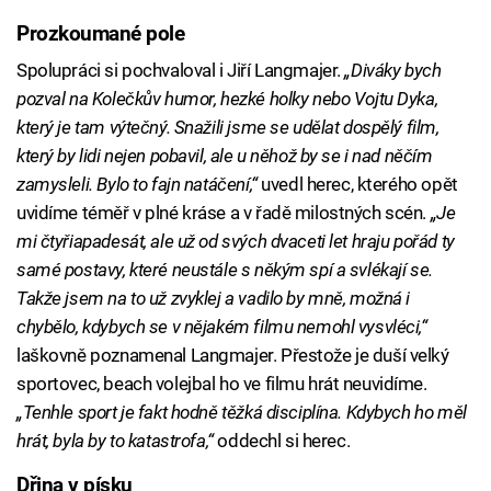
Prozkoumané pole
Spolupráci si pochvaloval i Jiří Langmajer.
„Diváky bych
pozval na Kolečkův humor, hezké holky nebo Vojtu Dyka,
který je tam výtečný. Snažili jsme se udělat dospělý film,
který by lidi nejen pobavil, ale u něhož by se i nad něčím
zamysleli. Bylo to fajn natáčení,“
uvedl herec, kterého opět
uvidíme téměř v plné kráse a v řadě milostných scén.
„Je
mi čtyřiapadesát, ale už od svých dvaceti let hraju pořád ty
samé postavy, které neustále s někým spí a svlékají se.
Takže jsem na to už zvyklej a vadilo by mně, možná i
chybělo, kdybych se v nějakém filmu nemohl vysvléci,“
laškovně poznamenal Langmajer. Přestože je duší velký
sportovec, beach volejbal ho ve filmu hrát neuvidíme.
„Tenhle sport je fakt hodně těžká disciplína. Kdybych ho měl
hrát, byla by to katastrofa,“
oddechl si herec.
Dřina v písku