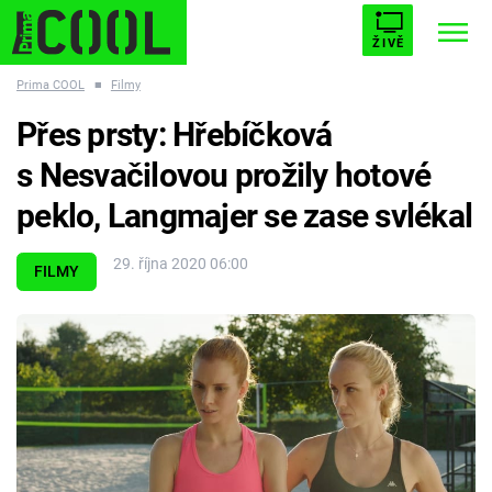
ŽIVĚ
Prima COOL
■
Filmy
STARHOUSE
BUFFY, PŘEMOŽITELKA UPÍRŮ
Trendy:
Přes prsty: Hřebíčková
ESCAPE
PLNEJ KOTEL
AVENGERS 5
s Nesvačilovou prožily hotové
peklo, Langmajer se zase svlékal
29. října 2020 06:00
FILMY
Témata
Filmy
Seriály
Hry