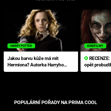
HARRY POTTER
KINOFILMY
Jakou barvu kůže má mít
RECENZE: Smrtelné zlo se
Hermiona? Autorka Harryho
opět probudi
Pottera přišla s ráznou
přichází s n
odpovědí
hororovou n
POPULÁRNÍ POŘADY NA PRIMA COOL