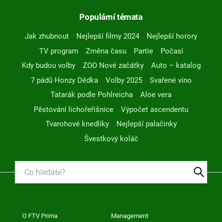
Populární témata
Jak zhubnout
Nejlepší filmy 2024
Nejlepší horory
TV program
Změna času
Partie
Počasí
Kdy budou volby
ZOO Nové začátky
Auto – katalog
7 pádů Honzy Dědka
Volby 2025
Svařené víno
Tatarák podle Pohlreicha
Aloe vera
Pěstování lichořeřišnice
Výpočet ascendentu
Tvarohové knedlíky
Nejlepší palačinky
Švestkový koláč
O FTV Prima
Management