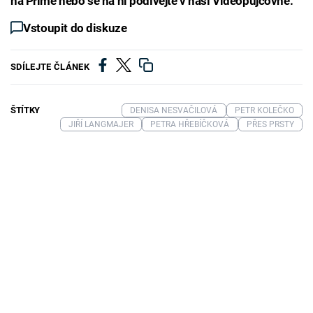
na Primě nebo se na ni podívejte v naší Videopůjčovně:
Vstoupit do diskuze
SDÍLEJTE ČLÁNEK
ŠTÍTKY
DENISA NESVAČILOVÁ
PETR KOLEČKO
JIŘÍ LANGMAJER
PETRA HŘEBÍČKOVÁ
PŘES PRSTY