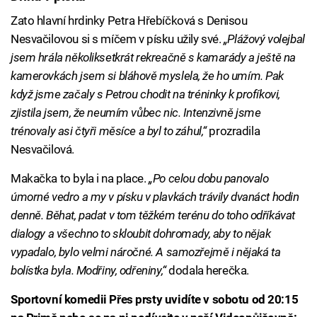
Zato hlavní hrdinky Petra Hřebíčková s Denisou
Nesvačilovou si s míčem v písku užily své.
„Plážový volejbal
jsem hrála několiksetkrát rekreačně s kamarády a ještě na
kamerovkách jsem si bláhově myslela, že ho umím. Pak
když jsme začaly s Petrou chodit na tréninky k profíkovi,
zjistila jsem, že neumím vůbec nic. Intenzivně jsme
trénovaly asi čtyři měsíce a byl to záhul,“
prozradila
Nesvačilová.
Makačka to byla i na place.
„Po celou dobu panovalo
úmorné vedro a my v písku v plavkách trávily dvanáct hodin
denně. Běhat, padat v tom těžkém terénu do toho odříkávat
dialogy a všechno to skloubit dohromady, aby to nějak
vypadalo, bylo velmi náročné. A samozřejmě i nějaká ta
bolístka byla. Modřiny, odřeniny,“
dodala herečka.
Sportovní komedii Přes prsty uvidíte v sobotu od 20:15