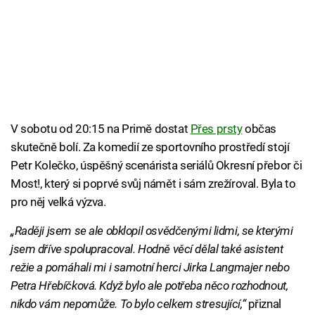
V sobotu od 20:15 na Primě dostat
Přes prsty
občas
skutečně bolí. Za komedií ze sportovního prostředí stojí
Petr Kolečko, úspěšný scenárista seriálů Okresní přebor či
Most!, který si poprvé svůj námět i sám zrežíroval. Byla to
pro něj velká výzva.
„Raději jsem se ale obklopil osvědčenými lidmi, se kterými
jsem dříve spolupracoval. Hodně věcí dělal také asistent
režie a pomáhali mi i samotní herci Jirka Langmajer nebo
Petra Hřebíčková. Když bylo ale potřeba něco rozhodnout,
nikdo vám nepomůže. To bylo celkem stresující,“
přiznal