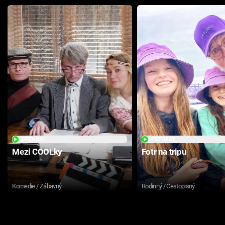
PŘEHRÁT
PŘEHRÁT
Mezi COOLky
Fotr na tripu
Komedie / Zábavný
Rodinný / Cestopisný