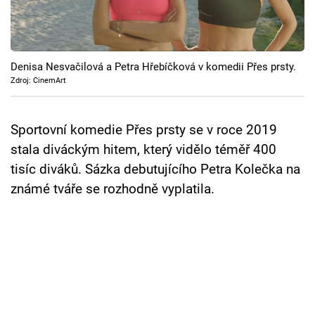
Cool Esport
Pořady
Denisa Nesvačilová a Petra Hřebíčková v komedii Přes prsty.
TV Program
Zdroj: CinemArt
Sledujte prima+
Sportovní komedie Přes prsty se v roce 2019
stala diváckým hitem, který vidělo téměř 400
Přihlášení
tisíc diváků. Sázka debutujícího Petra Kolečka na
známé tváře se rozhodně vyplatila.
Sledujte nás