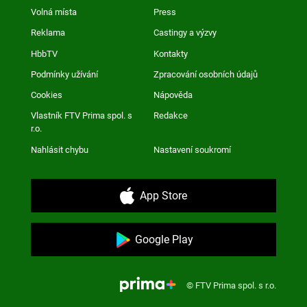
Volná místa
Press
Reklama
Castingy a výzvy
HbbTV
Kontakty
Podmínky užívání
Zpracování osobních údajů
Cookies
Nápověda
Vlastník FTV Prima spol. s
Redakce
r.o.
Nahlásit chybu
Nastavení soukromí
App Store
Google Play
© FTV Prima spol. s r.o.