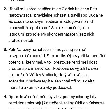
Už půl roku před natáčením se Oldřich Kaiser a Petr
Nárožný začali pravidelně scházet a trávili spolu údajně
víc času než se svými rodinami. Kolegové si z nich
utahovali, že spolu randí. Šlo ale skutečně jen o
„studium“ pro role. Po skončení natáčení se z nich
přátelé nestali.
Petr Nárožný na natáčení filmu „Já nejsem já“
nevzpomíná moc rád. Film podle něj nevyužil komediální
potenciál, který měl. A to i přesto, že herci měli dost
prostoru pro improvizaci. Podobně se vyjádřil o svém
díle i režisér Václav Vorlíček, který vše svádí na
scénáristu Václava Nývlta. Ten chtěl z filmu udělat
moralitu a komické prvky potlačoval.
Opravdová noční můra byly tzv. postsynchrony, kdy
herci donamlouvají již natočené scény. Oldřich Kaiser se