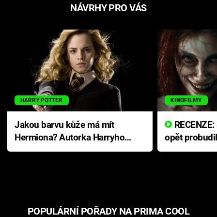
NÁVRHY PRO VÁS
HARRY POTTER
KINOFILMY
Jakou barvu kůže má mít
RECENZE: Smrtelné zlo se
Hermiona? Autorka Harryho
opět probudi
Pottera přišla s ráznou
přichází s n
odpovědí
hororovou n
POPULÁRNÍ POŘADY NA PRIMA COOL