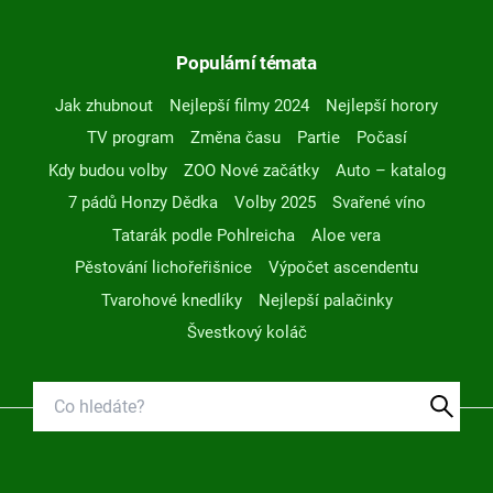
Populární témata
Jak zhubnout
Nejlepší filmy 2024
Nejlepší horory
TV program
Změna času
Partie
Počasí
Kdy budou volby
ZOO Nové začátky
Auto – katalog
7 pádů Honzy Dědka
Volby 2025
Svařené víno
Tatarák podle Pohlreicha
Aloe vera
Pěstování lichořeřišnice
Výpočet ascendentu
Tvarohové knedlíky
Nejlepší palačinky
Švestkový koláč