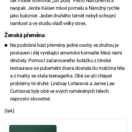
tak musel strefovat „do pusy“ Petru Nárožnému a
naopak. Jenže Kaiser mluví pomalu a Nárožný rychle
jako kulomet. Jeden druhého téměř nebyli schopni
namluvit a ve studiu vládl velký stres.
Ženská přeměna
Na podobné bázi přeměny jedné osoby ve druhou je
postaven i děj vynikající americké komedie Mezi námi
děvčaty. Pomocí začarovaného koláčku z čínské
restaurace se pubertální dcera dostala do matčina těla
a z matky se stala teenagerka. Obě se učí chápat
problémy té druhé. Lindsay Lohanová a Jamie Lee
Curtisová byly obě ve svých vyměněných tělech
naprosto skvostné.
(tek)