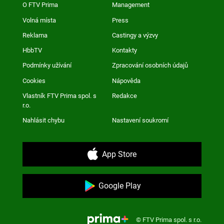
O FTV Prima
Management
Volná místa
Press
Reklama
Castingy a výzvy
HbbTV
Kontakty
Podmínky užívání
Zpracování osobních údajů
Cookies
Nápověda
Vlastník FTV Prima spol. s
Redakce
r.o.
Nahlásit chybu
Nastavení soukromí
App Store
Google Play
© FTV Prima spol. s r.o.