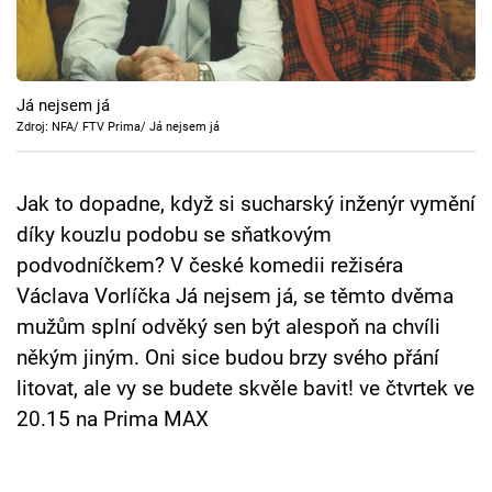
Cool Esport
Pořady
Já nejsem já
TV Program
Zdroj: NFA/ FTV Prima/ Já nejsem já
Sledujte prima+
Jak to dopadne, když si sucharský inženýr vymění
díky kouzlu podobu se sňatkovým
Přihlášení
podvodníčkem? V české komedii režiséra
Václava Vorlíčka Já nejsem já, se těmto dvěma
mužům splní odvěký sen být alespoň na chvíli
Sledujte nás
někým jiným. Oni sice budou brzy svého přání
litovat, ale vy se budete skvěle bavit! ve čtvrtek ve
20.15 na Prima MAX