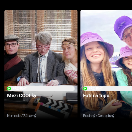
PŘEHRÁT
PŘEHRÁT
Mezi COOLky
Fotr na tripu
Komedie / Zábavný
Rodinný / Cestopisný