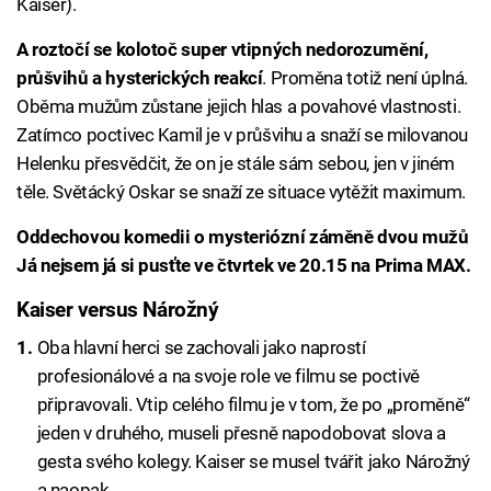
Kaiser).
A roztočí se kolotoč super vtipných nedorozumění,
průšvihů a hysterických reakcí
. Proměna totiž není úplná.
Oběma mužům zůstane jejich hlas a povahové vlastnosti.
Zatímco poctivec Kamil je v průšvihu a snaží se milovanou
Helenku přesvědčit, že on je stále sám sebou, jen v jiném
těle. Světácký Oskar se snaží ze situace vytěžit maximum.
Oddechovou komedii o mysteriózní záměně dvou mužů
Já nejsem já si pusťte ve čtvrtek ve 20.15 na Prima MAX.
Kaiser versus Nárožný
Oba hlavní herci se zachovali jako naprostí
profesionálové a na svoje role ve filmu se poctivě
připravovali. Vtip celého filmu je v tom, že po „proměně“
jeden v druhého, museli přesně napodobovat slova a
gesta svého kolegy. Kaiser se musel tvářit jako Nárožný
a naopak.