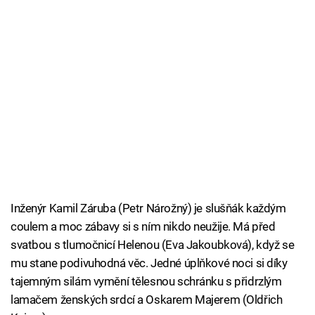
Inženýr Kamil Záruba (Petr Nárožný) je slušňák každým
coulem a moc zábavy si s ním nikdo neužije. Má před
svatbou s tlumočnicí Helenou (Eva Jakoubková), když se
mu stane podivuhodná věc. Jedné úplňkové noci si díky
tajemným silám vymění tělesnou schránku s přidrzlým
lamačem ženských srdcí a Oskarem Majerem (Oldřich