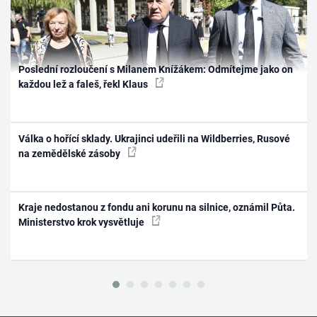
Poslední rozloučení s Milanem Knížákem: Odmítejme jako on
každou lež a faleš, řekl Klaus
Válka o hořící sklady. Ukrajinci udeřili na Wildberries, Rusové
na zemědělské zásoby
Kraje nedostanou z fondu ani korunu na silnice, oznámil Půta.
Ministerstvo krok vysvětluje