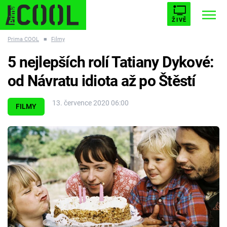
ŽIVĚ
Prima COOL
■
Filmy
STARHOUSE
BUFFY, PŘEMOŽITELKA UPÍRŮ
Trendy:
5 nejlepších rolí Tatiany Dykové:
ESCAPE
PLNEJ KOTEL
AVENGERS 5
od Návratu idiota až po Štěstí
13. července 2020 06:00
FILMY
Témata
Filmy
Seriály
Hry