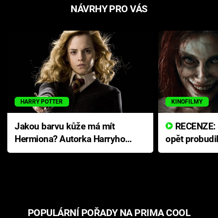
NÁVRHY PRO VÁS
HARRY POTTER
KINOFILMY
Jakou barvu kůže má mít
RECENZE: Smrtelné zlo se
Hermiona? Autorka Harryho
opět probudi
Pottera přišla s ráznou
přichází s n
odpovědí
hororovou n
POPULÁRNÍ POŘADY NA PRIMA COOL