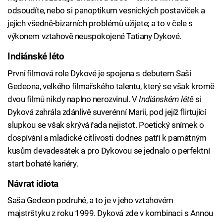
odsoudíte, nebo si panoptikum vesnických postaviček a
jejich všedně-bizarních problémů užijete; a to v čele s
výkonem vztahově neuspokojené Tatiany Dykové.
Indiánské léto
První filmová role Dykové je spojena s debutem Saši
Gedeona, velkého filmařského talentu, který se však kromě
dvou filmů nikdy naplno nerozvinul. V
Indiánském létě
si
Dyková zahrála zdánlivě suverénní Marii, pod jejíž flirtující
slupkou se však skrývá řada nejistot. Poetický snímek o
dospívání a mladické citlivosti dodnes patří k památným
kusům devadesátek a pro Dykovou se jednalo o perfektní
start bohaté kariéry.
Návrat idiota
Saša Gedeon podruhé, a to je v jeho vztahovém
majstrštyku z roku 1999. Dyková zde v kombinaci s Annou