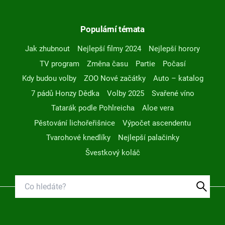
Populární témata
Jak zhubnout
Nejlepší filmy 2024
Nejlepší horory
TV program
Změna času
Partie
Počasí
Kdy budou volby
ZOO Nové začátky
Auto – katalog
7 pádů Honzy Dědka
Volby 2025
Svařené víno
Tatarák podle Pohlreicha
Aloe vera
Pěstování lichořeřišnice
Výpočet ascendentu
Tvarohové knedlíky
Nejlepší palačinky
Švestkový koláč