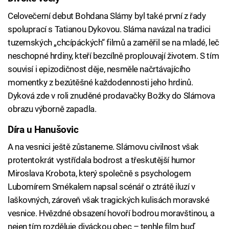
Celovečerní debut Bohdana Slámy byl také první z řady
spoluprací s Tatianou Dykovou. Sláma navázal na tradici
tuzemských „chcípáckých“ filmů a zaměřil se na mladé, leč
neschopné hrdiny, kteří bezcílně proplouvají životem. S tím
souvisí i epizodičnost děje, nesměle načrtávajícího
momentky z bezútěšné každodennosti jeho hrdinů.
Dyková zde v roli znuděné prodavačky Božky do Slámova
obrazu výborně zapadla.
Díra u Hanušovic
A na vesnici ještě zůstaneme. Slámovu civilnost však
protentokrát vystřídala bodrost a třeskutější humor
Miroslava Krobota, který společně s psychologem
Lubomírem Smékalem napsal scénář o ztrátě iluzí v
laškovných, zároveň však tragických kulisách moravské
vesnice. Hvězdné obsazení hovoří bodrou moravštinou, a
nejen tím rozděluje diváckou obec – tenhle film buď