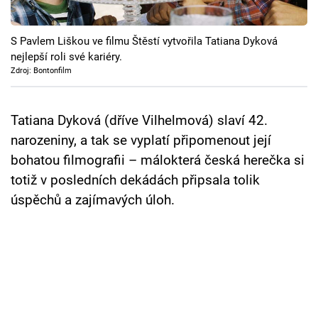
Cool Esport
S Pavlem Liškou ve filmu Štěstí vytvořila Tatiana Dyková
Pořady
nejlepší roli své kariéry.
Zdroj: Bontonfilm
TV Program
Sledujte prima+
Tatiana Dyková (dříve Vilhelmová) slaví 42.
narozeniny, a tak se vyplatí připomenout její
bohatou filmografii – málokterá česká herečka si
Přihlášení
totiž v posledních dekádách připsala tolik
úspěchů a zajímavých úloh.
Sledujte nás