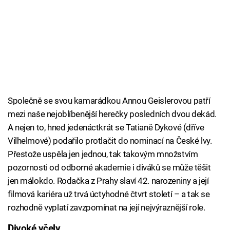
Společně se svou kamarádkou Annou Geislerovou patří
mezi naše nejoblíbenější herečky posledních dvou dekád.
A nejen to, hned jedenáctkrát se Tatianě Dykové (dříve
Vilhelmové) podařilo protlačit do nominací na České lvy.
Přestože uspěla jen jednou, tak takovým množstvím
pozornosti od odborné akademie i diváků se může těšit
jen málokdo. Rodačka z Prahy slaví 42. narozeniny a její
filmová kariéra už trvá úctyhodné čtvrt století – a tak se
rozhodně vyplatí zavzpomínat na její nejvýraznější role.
Divoké včely