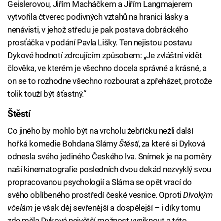
Geislerovou, Jiřím Macháčkem a Jiřím Langmajerem
vytvořila čtverec podivných vztahů na hranici lásky a
nenávisti, v jehož středu je pak postava dobráckého
prosťáčka v podání Pavla Lišky. Ten nejistou postavu
Dykové hodnotí zdrcujícím způsobem: „Je zvláštní vidět
člověka, ve kterém je všechno docela správné a krásné, a
on se to rozhodne všechno rozbourat a zpřeházet, protože
tolik touží být šťastný.“
Štěstí
Co jiného by mohlo být na vrcholu žebříčku nežli další
hořká komedie Bohdana Slámy
Štěstí
, za které si Dyková
odnesla svého jediného Českého lva. Snímek je na poměry
naší kinematografie posledních dvou dekád nezvyklý svou
propracovanou psychologií a Sláma se opět vrací do
svého oblíbeného prostředí české vesnice. Oproti
Divokým
včelám
je však děj sevřenější a dospělejší – i díky tomu
zde měla Dyková největší možnost vyniknout a této