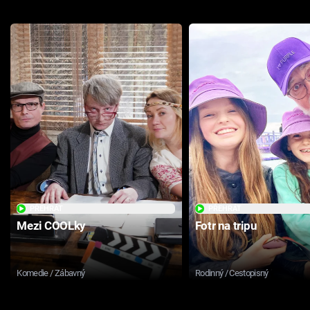
PŘEHRÁT
PŘEHRÁT
Mezi COOLky
Fotr na tripu
Komedie / Zábavný
Rodinný / Cestopisný