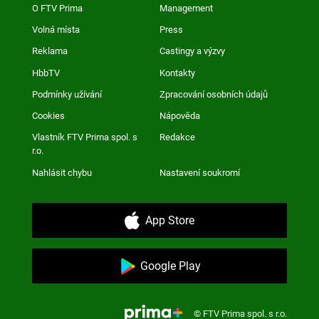
O FTV Prima
Management
Volná místa
Press
Reklama
Castingy a výzvy
HbbTV
Kontakty
Podmínky užívání
Zpracování osobních údajů
Cookies
Nápověda
Vlastník FTV Prima spol. s
Redakce
r.o.
Nahlásit chybu
Nastavení soukromí
App Store
Google Play
© FTV Prima spol. s r.o.