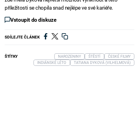
příležitosti se chopila snad nejlépe ve své kariéře.
Vstoupit do diskuze
SDÍLEJTE ČLÁNEK
ŠTÍTKY
NAROZENINY
ŠTĚSTÍ
ČESKÉ FILMY
INDIÁNSKÉ LÉTO
TATIANA DYKOVÁ (VILHELMOVÁ)