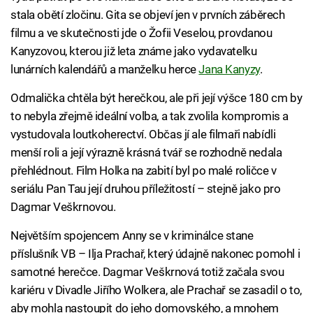
stala obětí zločinu. Gita se objeví jen v prvních záběrech
filmu a ve skutečnosti jde o Žofii Veselou, provdanou
Kanyzovou, kterou již leta známe jako vydavatelku
lunárních kalendářů a manželku herce
Jana Kanyzy
.
Odmalička chtěla být herečkou, ale při její výšce 180 cm by
to nebyla zřejmě ideální volba, a tak zvolila kompromis a
vystudovala loutkoherectví. Občas jí ale filmaři nabídli
menší roli a její výrazně krásná tvář se rozhodně nedala
přehlédnout. Film Holka na zabití byl po malé roličce v
seriálu Pan Tau její druhou příležitostí – stejně jako pro
Dagmar Veškrnovou.
Největším spojencem Anny se v kriminálce stane
příslušník VB – Ilja Prachař, který údajně nakonec pomohl i
samotné herečce. Dagmar Veškrnová totiž začala svou
kariéru v Divadle Jiřího Wolkera, ale Prachař se zasadil o to,
aby mohla nastoupit do jeho domovského, a mnohem