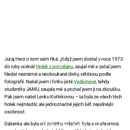
Juraj Herz o tom sám říká: „Když jsem dostal v roce 1973
do ruky scénář
Holek z porcelánu
, zaujal mě a začal jsem
hledat neznámé a neokoukané dívky, většinou podle
fotografií. Našel jsem i fotku jisté
Veškrnové
, tehdy
studentky JAMU, zaujala mě a pozval jsem ji na zkoušku.
Pak jsem našel Lenku Kořínkovou – ta byla ze všech těch
holek nejmladší, ale jednoznačně jejich šéf, nejsilnější
osobnost.
Dášenka ale byla od začátku miláček, byla s ní ohromná
Failed to fetch