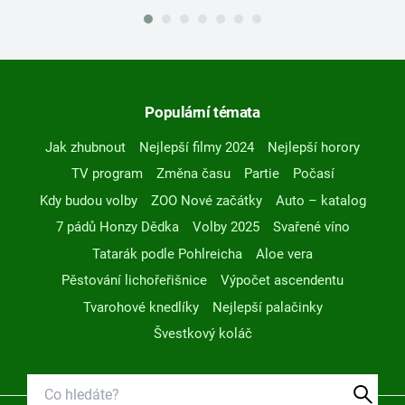
Populární témata
Jak zhubnout
Nejlepší filmy 2024
Nejlepší horory
TV program
Změna času
Partie
Počasí
Kdy budou volby
ZOO Nové začátky
Auto – katalog
7 pádů Honzy Dědka
Volby 2025
Svařené víno
Tatarák podle Pohlreicha
Aloe vera
Pěstování lichořeřišnice
Výpočet ascendentu
Tvarohové knedlíky
Nejlepší palačinky
Švestkový koláč