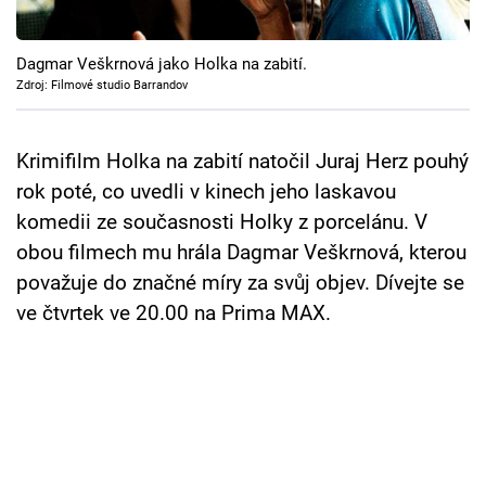
Cool Esport
Dagmar Veškrnová jako Holka na zabití.
Pořady
Zdroj: Filmové studio Barrandov
TV Program
Krimifilm Holka na zabití natočil Juraj Herz pouhý
Sledujte prima+
rok poté, co uvedli v kinech jeho laskavou
komedii ze současnosti Holky z porcelánu. V
Přihlášení
obou filmech mu hrála Dagmar Veškrnová, kterou
považuje do značné míry za svůj objev. Dívejte se
ve čtvrtek ve 20.00 na Prima MAX.
Sledujte nás