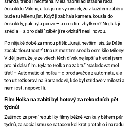
sranda, třeba i nechtěná. Měla například strašně ráda
čokoládu Milenu, a tak jsme vymysleli, že v každém záběru
bude tu Milenu jíst. Když ji zabírala kamera, kousla do
čokolády, pak byla pauza – a co s tím zbytkem? No, tak ji
snědla – a pro další záběr jí rekvizitáři nesli novou.
Po nějaké době za mnou přišli: ‚Juraji, nevšiml sis, že Dáša
začala tloustnout?‘ Ona už mezitím snědla osm kilo Mileny!
Viděl jsem, že je ze všech těch dívek nejlepší a hledal jsem
pro ni další film. Byla to Holka na zabití.“ Následovat měl
třetí – Automatická holka – o prodavačce z automatu, ale
ten už režisérovi na Barrandově, kde byl střídavě v milosti a
nemilosti, nepovolili.
Film Holka na zabití byl hotový za rekordních pět
týdnů!
Zatímco za první republiky filmy běžně vznikaly během pár
týdnů, za socialismu se natáčení kolikrát protáhlo i na řadu