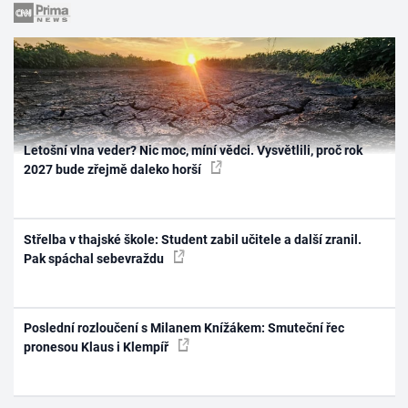
Letošní vlna veder? Nic moc, míní vědci. Vysvětlili, proč rok
2027 bude zřejmě daleko horší
Střelba v thajské škole: Student zabil učitele a další zranil.
Pak spáchal sebevraždu
Poslední rozloučení s Milanem Knížákem: Smuteční řec
pronesou Klaus i Klempíř