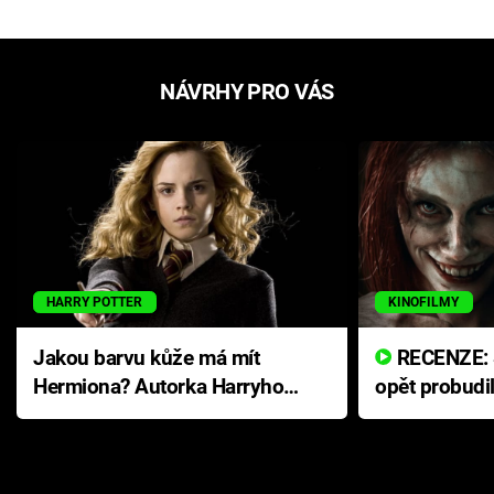
NÁVRHY PRO VÁS
HARRY POTTER
KINOFILMY
Jakou barvu kůže má mít
RECENZE: Smrtelné zlo se
Hermiona? Autorka Harryho
opět probudi
Pottera přišla s ráznou
přichází s n
odpovědí
hororovou n