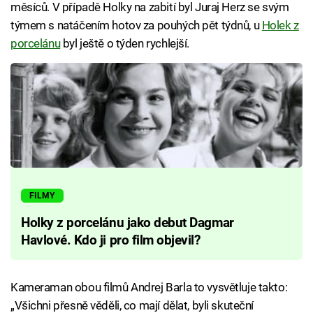
měsíců. V případě Holky na zabití byl Juraj Herz se svým
týmem s natáčením hotov za pouhých pět týdnů, u
Holek z
porcelánu
byl ještě o týden rychlejší.
FILMY
Holky z porcelánu jako debut Dagmar
Havlové. Kdo ji pro film objevil?
Kameraman obou filmů Andrej Barla to vysvětluje takto:
„Všichni přesně věděli, co mají dělat, byli skuteční