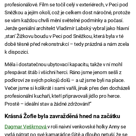
profesionálové. Film se točil celý v exteriérech, v Peci pod
Sněžkou a jejím okolí, což je celkem dost náročné, protože
se vám každou chvíli mění světelné podmínky a počasí.
Jenže geniální architekt Vladimír Labský vybral jako hlavní
‚stan‘ Žižkovu boudu v Peci pod Sněžkou, která byla v té
době těsně před rekonstrukcí – tedy prázdná a nám zcela
k dispozici.
Měla i dostatečnou ubytovací kapacitu, takže v ní mohl
přespávat štáb i všichni herci. Ráno jsme jenom sešli z
podkroví ze svých pokojů dolů – a už jsme byli na place.
Večer jsme si kolikrát i sami vařili, jinak přes den docházeli
profesionální kuchaři, kteří připravovali jídlo pro herce.
Prostě – ideální stav a žádné zdržování!“
Krásná Žofie byla zavražděná hned na začátku
Dagmar Veškrnová
v roli naivní venkovské holky Anny se
vydá pátrat po své kamarádce Gitě a dlouho netuší, že se