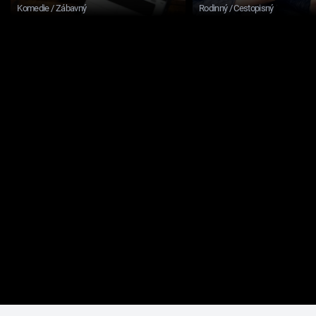
Komedie / Zábavný
Rodinný / Cestopisný