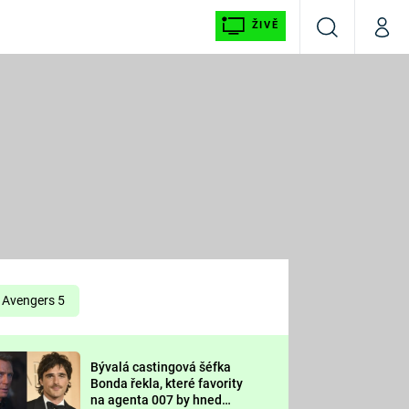
ŽIVĚ
Vyhledávání
Můj p
Prima+
É
CNN Prima NEWS
E
Prima FRESH
ŠÍ
Prima LIVING
E
Prima Ženy
Avengers 5
Prima LAJK
Bývalá castingová šéfka
OOL
Bonda řekla, které favority
Sledujte nás
na agenta 007 by hned