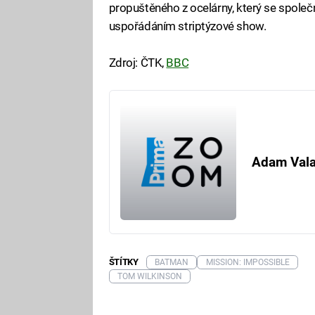
propuštěného z ocelárny, který se společn
uspořádáním striptýzové show.
Zdroj: ČTK,
BBC
Fa
Adam Val
ŠTÍTKY
BATMAN
MISSION: IMPOSSIBLE
TOM WILKINSON