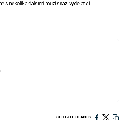
ě s několika dalšími muži snaží vydělat si
iled to fetch
a
SDÍLEJTE ČLÁNEK