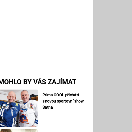
MOHLO BY VÁS ZAJÍMAT
Prima COOL přichází
s novou sportovní show
Šatna