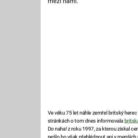
mezi námi.
Ve věku 75 let náhle zemřel britský here
stránkách o tom dnes informovala
brits
Do naha! z roku 1997, za kterou získal ce
nešlo ho však přehlédnout ani v menších 