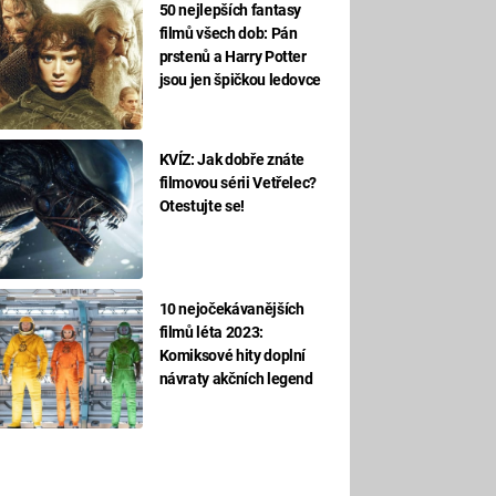
50 nejlepších fantasy
filmů všech dob: Pán
prstenů a Harry Potter
jsou jen špičkou ledovce
KVÍZ: Jak dobře znáte
filmovou sérii Vetřelec?
Otestujte se!
10 nejočekávanějších
filmů léta 2023:
Komiksové hity doplní
návraty akčních legend