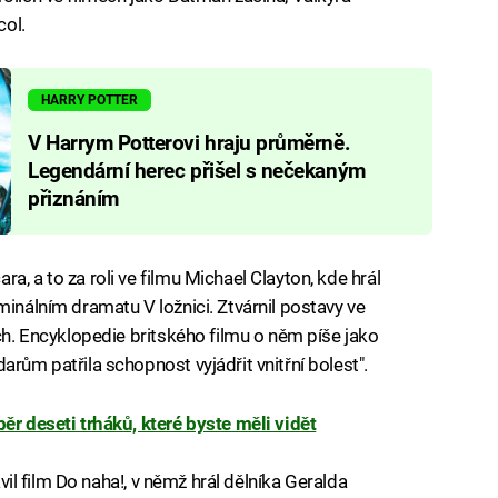
col.
HARRY POTTER
V Harrym Potterovi hraju průměrně.
Legendární herec přišel s nečekaným
přiznáním
, a to za roli ve filmu Michael Clayton, kde hrál
minálním dramatu V ložnici. Ztvárnil postavy ve
ech. Encyklopedie britského filmu o něm píše jako
arům patřila schopnost vyjádřit vnitřní bolest".
ěr deseti trháků, které byste měli vidět
avil film Do naha!, v němž hrál dělníka Geralda