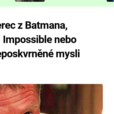
představit
erec z Batmana,
: Impossible nebo
eposkvrněné mysli