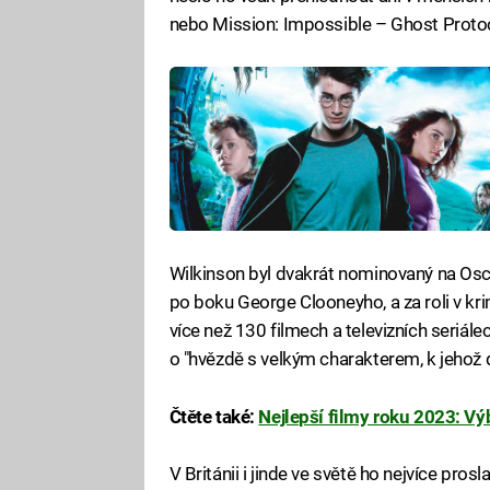
nebo Mission: Impossible – Ghost Proto
Wilkinson byl dvakrát nominovaný na Oscara
po boku George Clooneyho, a za roli v kri
více než 130 filmech a televizních seriál
o "hvězdě s velkým charakterem, k jehož d
Čtěte také:
Nejlepší filmy roku 2023: Výb
V Británii i jinde ve světě ho nejvíce prosl