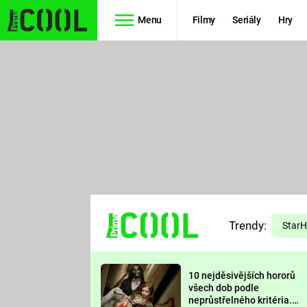
Menu
Filmy
Seriály
Hry
Seriály
Filmy
SIMPSONOVI
STAR WARS
HVĚZDNÁ
AVENGERS
BRÁNA
RYCHLE A
TEORIE
ZBĚSILE 10
Trendy:
VELKÉHO
Star
PREDÁTOR
TŘESKU
10 nejděsivějších hororů
FUTURAMA
všech dob podle
neprůstřelného kritéria.