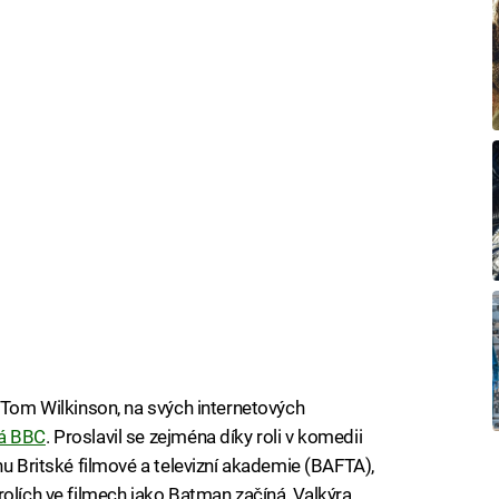
c Tom Wilkinson, na svých internetových
ká BBC
. Proslavil se zejména díky roli v komedii
nu Britské filmové a televizní akademie (BAFTA),
rolích ve filmech jako Batman začíná, Valkýra