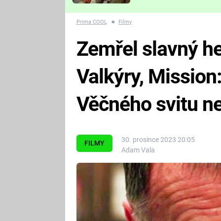
Které děsivé pecky vám
nejvíc zvednou tep?
Prima COOL
■
Filmy
Zemřel slavný h
Valkýry, Mission
Věčného svitu n
30. prosince 2023 20:05
FILMY
Adam Vala