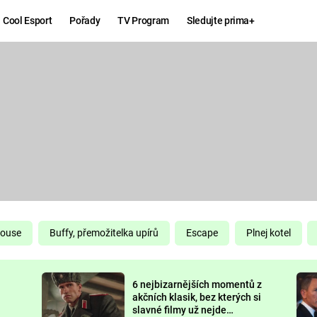
Cool Esport
Pořady
TV Program
Sledujte prima+
Hry
Zábava
MAFIA
ZÁBAVN
GALERI
GTA 6
NEJLEP
KINGDOM
KOMEDI
COME:
DELIVERANCE
CHUCK
House
Buffy, přemožitelka upírů
Escape
Plnej kotel
NORRIS
ESPORT
6 nejbizarnějších momentů z
DEADP
akčních klasik, bez kterých si
slavné filmy už nejde