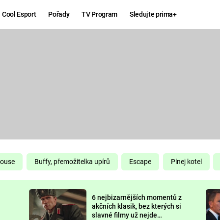
Cool Esport
Pořady
TV Program
Sledujte prima+
Hry
Zábava
MAFIA
ZÁBAVN
GALERI
GTA 6
NEJLEP
KINGDOM
KOMEDI
COME:
DELIVERANCE
CHUCK
House
Buffy, přemožitelka upírů
Escape
Plnej kotel
NORRIS
ESPORT
6 nejbizarnějších momentů z
DEADP
akčních klasik, bez kterých si
slavné filmy už nejde