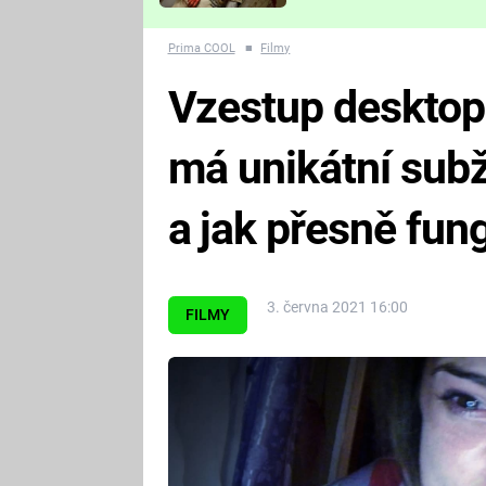
Které děsivé pecky vám
nejvíc zvednou tep?
Prima COOL
■
Filmy
Vzestup desktop
má unikátní sub
a jak přesně fun
3. června 2021 16:00
FILMY