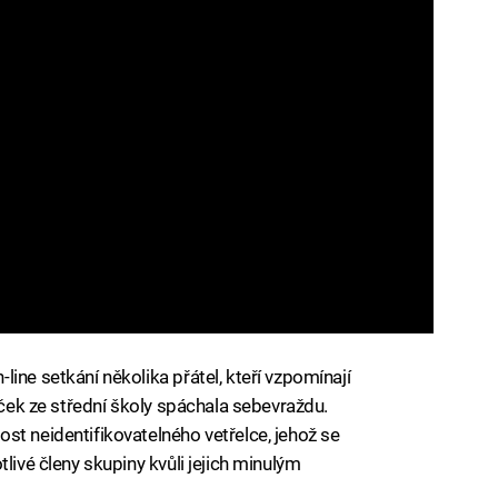
ine setkání několika přátel, kteří vzpomínají
žaček ze střední školy spáchala sebevraždu.
st neidentifikovatelného vetřelce, jehož se
livé členy skupiny kvůli jejich minulým