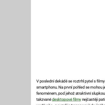
V poslední dekádě se roztrhl pytel s fil
smartphonu. Na první pohled se mohou je
fenoménem, pod jehož atraktivní slupkou
takzvané
desktopové filmy
nejčastěji pat