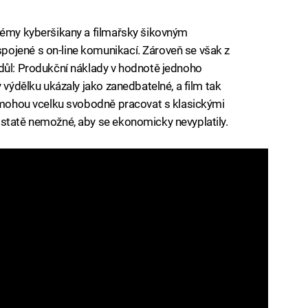
lémy kyberšikany a filmařsky šikovným
ojené s on-line komunikací. Zároveň se však z
 důl: Produkční náklady v hodnotě jednoho
 výdělku ukázaly jako zanedbatelné, a film tak
ž mohou vcelku svobodně pracovat s klasickými
dstatě nemožné, aby se ekonomicky nevyplatily.