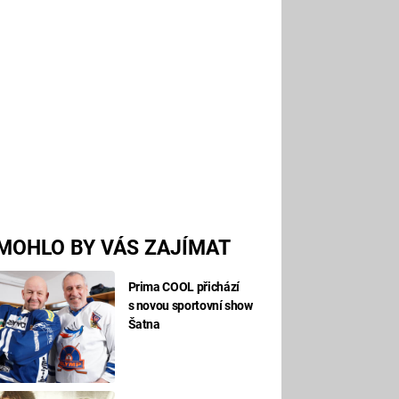
MOHLO BY VÁS ZAJÍMAT
Prima COOL přichází
s novou sportovní show
Šatna