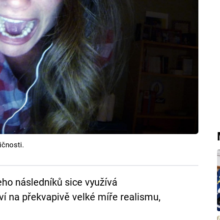
ičnosti.
eho následníků sice využívá
ví na překvapivě velké míře realismu,