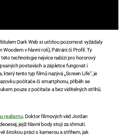
titulem Dark Web si určitou pozornost vyžádaly
 Woodem v hlavní roli), Pátrání či Profil. Ty
této technologie nejvíce nabízí pro hororový
apsaných postavách a zápletce fungovat i
který tento typ filmů nazývá „Screen Life“, je
razovku počítače či smartphonu, příběh se
vukem pouze z počítače a bez viditelných střihů.
u realismu
. Doktor filmových věd Jordan
oesej, jejíž hlavní body stojí za shrnutí.
vě širokou práci s kamerou a střihem, jak