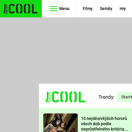
Menu
Filmy
Seriály
Hry
Seriály
Filmy
SIMPSONOVI
STAR WARS
HVĚZDNÁ
AVENGERS
BRÁNA
RYCHLE A
TEORIE
ZBĚSILE 10
Trendy:
VELKÉHO
Star
PREDÁTOR
TŘESKU
10 nejděsivějších hororů
FUTURAMA
všech dob podle
neprůstřelného kritéria.