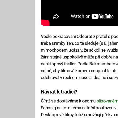
Vedle pokračování Odebrat z přátel s pod
třeba snímky Ten, co tě sleduje (s Elijahem
mimochodem ukázaly, že ačkoli se využití 
žánr, stejně uspokojivě může při dobře n
desktopový thriller. Podle Bekmambetova, 
nutné, aby filmová kamera neopustila ob
odehrával v reálném čase a ideálně i se z
Návrat k tradici?
Čímž se dostáváme k onomu
slibovaném
Schonig na toto téma natočil poutavou vide
Desktopové filmy totiž umožňují překvapi