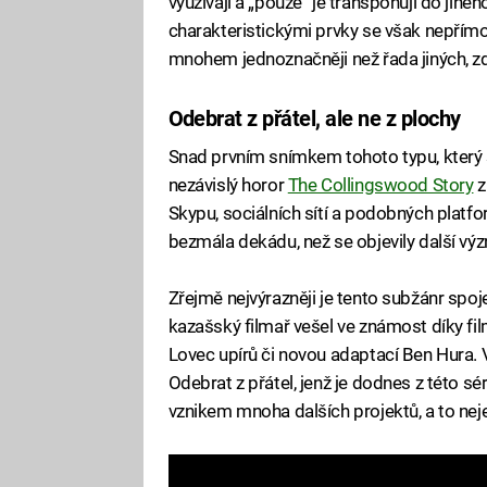
využívají a „pouze“ je transponují do jinéh
charakteristickými prvky se však nepřímo h
mnohem jednoznačněji než řada jiných, zdán
Odebrat z přátel, ale ne z plochy
Snad prvním snímkem tohoto typu, který 
nezávislý horor
The Collingswood Story
z
Skypu, sociálních sítí a podobných platfo
bezmála dekádu, než se objevily další vý
Zřejmě nejvýrazněji je tento subžánr sp
kazašský filmař vešel ve známost díky fi
Lovec upírů či novou adaptací Ben Hura.
Odebrat z přátel, jenž je dodnes z této sér
vznikem mnoha dalších projektů, a to nej