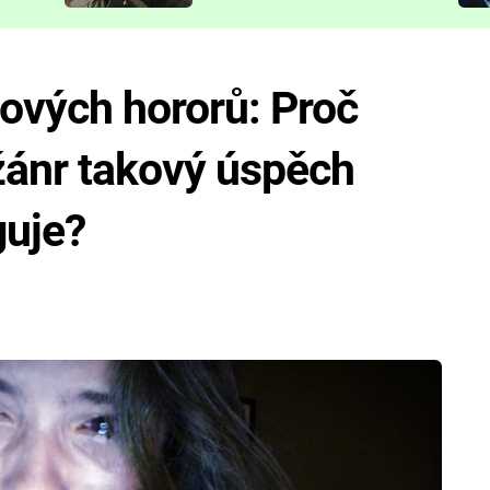
představit
ových hororů: Proč
žánr takový úspěch
guje?