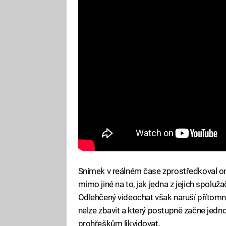
Snímek v reálném čase zprostředkoval on-l
mimo jiné na to, jak jedna z jejich spolu
Odlehčený videochat však naruší přítomno
nelze zbavit a který postupně začne jednot
prohřeškům likvidovat.