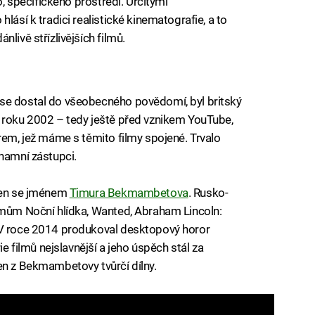
o, specifického prostředí. Určitými
lásí k tradici realistické kinematografie, a to
livě střízlivějších filmů.
se dostal do všeobecného povědomí, byl britský
 roku 2002 – tedy ještě před vznikem YouTube,
rem, jež máme s těmito filmy spojené. Trvalo
znamní zástupci.
ojen se jménem
Timura Bekmambetova
. Rusko-
lmům Noční hlídka, Wanted, Abraham Lincoln:
 V roce 2014 produkoval desktopový horor
ie filmů nejslavnější a jeho úspěch stál za
en z Bekmambetovy tvůrčí dílny.