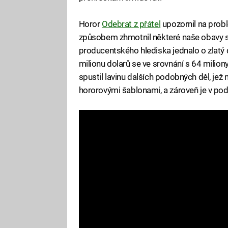
Horor
Odebrat z přátel
upozornil na prob
způsobem zhmotnil některé naše obavy sp
producentského hlediska jednalo o zlatý
milionu dolarů se ve srovnání s 64 miliony
spustil lavinu dalších podobných děl, je
hororovými šablonami, a zároveň je v po