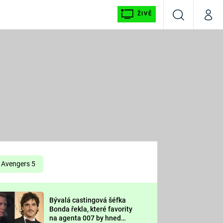
ŽIVĚ
Vyhledávání
Můj p
Prima+
É
CNN Prima NEWS
E
Prima FRESH
ŠÍ
Prima LIVING
E
Prima Ženy
Avengers 5
Prima LAJK
Bývalá castingová šéfka
OOL
Bonda řekla, které favority
Sledujte nás
na agenta 007 by hned