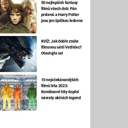
50 nejlepších fantasy
filmů všech dob: Pán
prstenů a Harry Potter
jsou jen špičkou ledovce
KVÍZ: Jak dobře znáte
filmovou sérii Vetřelec?
Otestujte se!
10 nejočekávanějších
filmů léta 2023:
Komiksové hity doplní
návraty akčních legend