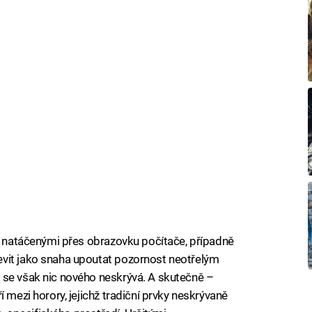
my natáčenými přes obrazovku počítače, případně
vit jako snaha upoutat pozornost neotřelým
 se však nic nového neskrývá. A skutečně –
ří mezi horory, jejichž tradiční prvky neskrývaně