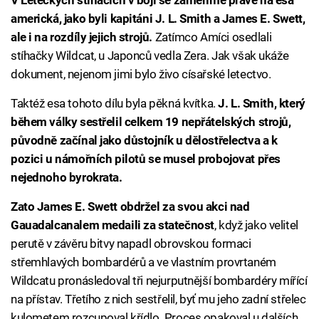
V Leteckých stíhačích v boji se zaměříme právě na esa
americká, jako byli kapitáni J. L. Smith a James E. Swett,
ale i na rozdíly jejich strojů.
Zatímco Amíci osedlali
stíhačky Wildcat, u Japonců vedla Zera. Jak však ukáže
dokument, nejenom jimi bylo živo císařské letectvo.
Taktéž esa tohoto dílu byla pěkná kvítka.
J. L. Smith, který
během války sestřelil celkem 19 nepřátelských strojů,
původně začínal jako důstojník u dělostřelectva a k
pozici u námořních pilotů se musel probojovat přes
nejednoho byrokrata.
Zato James E. Swett obdržel za svou akci nad
Gauadalcanalem medaili za statečnost
, když jako velitel
perutě v závěru bitvy napadl obrovskou formaci
střemhlavých bombardérů a ve vlastním provrtaném
Wildcatu pronásledoval tři nejurputnější bombardéry mířící
na přístav. Třetího z nich sestřelil, byť mu jeho zadní střelec
kulometem rozcupoval křídlo. Proces opakoval u dalších