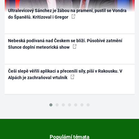
Ultralevicový Sánchez je žábou na prameni, pustil se Vondra
do Španělů. Kritizoval i Gregor
Nebeská podívaná nad Českem se blíží. Působivé zatmění
Slunce doplní meteorická show
Češi slepě věřili aplikaci a přecenili síly, píší v Rakousku. V
Alpách je zachraňoval vrtulník
Populární témata