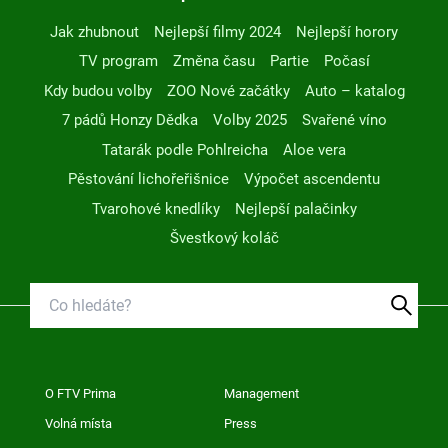
Jak zhubnout
Nejlepší filmy 2024
Nejlepší horory
TV program
Změna času
Partie
Počasí
Kdy budou volby
ZOO Nové začátky
Auto – katalog
7 pádů Honzy Dědka
Volby 2025
Svařené víno
Tatarák podle Pohlreicha
Aloe vera
Pěstování lichořeřišnice
Výpočet ascendentu
Tvarohové knedlíky
Nejlepší palačinky
Švestkový koláč
O FTV Prima
Management
Volná místa
Press