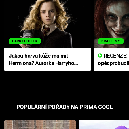
HARRY POTTER
KINOFILMY
Jakou barvu kůže má mít
RECENZE: Smrtelné zlo se
Hermiona? Autorka Harryho
opět probudi
Pottera přišla s ráznou
přichází s n
odpovědí
hororovou n
POPULÁRNÍ POŘADY NA PRIMA COOL