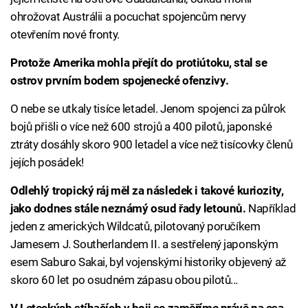
ohrožovat Austrálii a pocuchat spojencům nervy
otevřením nové fronty.
Protože Amerika mohla přejít do protiútoku, stal se
ostrov prvním bodem spojenecké ofenzivy.
O nebe se utkaly tisíce letadel. Jenom spojenci za půlrok
bojů přišli o více než 600 strojů a 400 pilotů, japonské
ztráty dosáhly skoro 900 letadel a více než tisícovky členů
jejích posádek!
Odlehlý tropický ráj měl za následek i takové kuriozity,
jako dodnes stále neznámý osud řady letounů.
Například
jeden z amerických Wildcatů, pilotovaný poručíkem
Jamesem J. Southerlandem II. a sestřelený japonským
esem Saburo Sakai, byl vojenskými historiky objevený až
skoro 60 let po osudném zápasu obou pilotů...