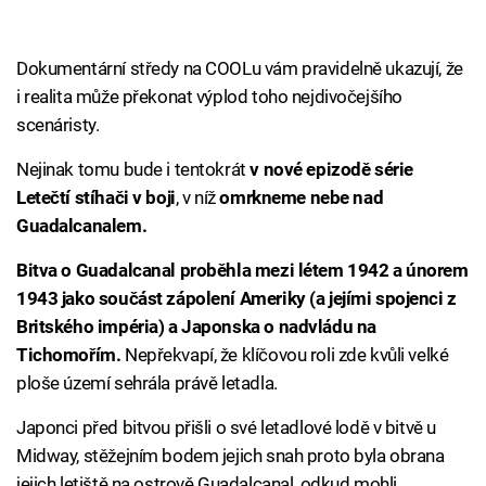
Dokumentární středy na COOLu vám pravidelně ukazují, že
i realita může překonat výplod toho nejdivočejšího
scenáristy.
Nejinak tomu bude i tentokrát
v nové epizodě série
Letečtí stíhači v boji
, v níž
omrkneme nebe nad
Guadalcanalem.
Bitva o Guadalcanal proběhla mezi létem 1942 a únorem
1943 jako součást zápolení Ameriky (a jejími spojenci z
Britského impéria) a Japonska o nadvládu na
Tichomořím.
Nepřekvapí, že klíčovou roli zde kvůli velké
ploše území sehrála právě letadla.
Japonci před bitvou přišli o své letadlové lodě v bitvě u
Midway, stěžejním bodem jejich snah proto byla obrana
jejich letiště na ostrově Guadalcanal, odkud mohli