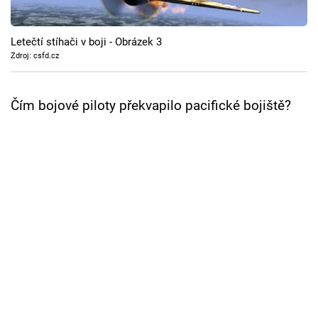
Cool Esport
Letečtí stíhači v boji - Obrázek 3
Pořady
Zdroj: csfd.cz
TV Program
Čím bojové piloty překvapilo pacifické bojiště?
Sledujte prima+
Přihlášení
Sledujte nás