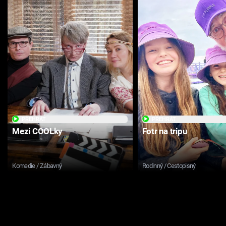
PŘEHRÁT
PŘEHRÁT
Mezi COOLky
Fotr na tripu
Komedie / Zábavný
Rodinný / Cestopisný