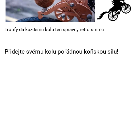
Cool Esport
Pořady
Trotify dá káždému kolu ten správný retro šmrnc
TV Program
Sledujte prima+
Přidejte svému kolu pořádnou koňskou sílu!
Přihlášení
Sledujte nás