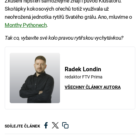
Zkušení hipsteři samozřejmě znají i původ Klusátoru.
Skořápky kokosových ořechů totiž využívala už
neohrožená jednotka rytířů Svatého grálu. Ano, mluvíme o
Monthy Pythonech
.
Tak co, vybavíte své kolo pravou rytířskou vychytávkou?
Radek Londin
redaktor FTV Prima
VŠECHNY ČLÁNKY AUTORA
SDÍLEJTE ČLÁNEK