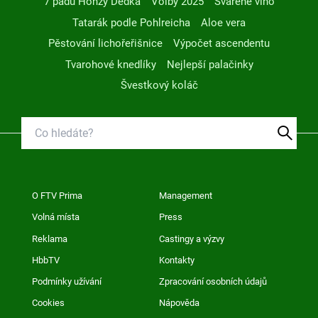
7 pádů Honzy Dědka
Volby 2025
Svařené víno
Tatarák podle Pohlreicha
Aloe vera
Pěstování lichořeřišnice
Výpočet ascendentu
Tvarohové knedlíky
Nejlepší palačinky
Švestkový koláč
O FTV Prima
Management
Volná místa
Press
Reklama
Castingy a výzvy
HbbTV
Kontakty
Podmínky užívání
Zpracování osobních údajů
Cookies
Nápověda