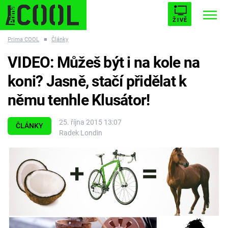
ŽIVĚ
Prima COOL
■
Články
STARHOUSE
BUFFY, PŘEMOŽITELKA UPÍRŮ
Trendy:
VIDEO: Můžeš být i na kole na
ESCAPE
PLNEJ KOTEL
AVENGERS 5
koni? Jasně, stačí přidělat k
němu tenhle Klusátor!
25. října 2015 13:07
ČLÁNKY
Radek Londin
Témata
Filmy
Seriály
Hry