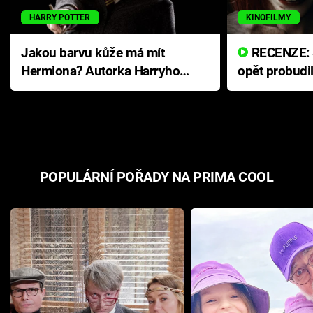
HARRY POTTER
KINOFILMY
Jakou barvu kůže má mít
RECENZE: Smrtelné zlo se
Hermiona? Autorka Harryho
opět probudi
Pottera přišla s ráznou
přichází s n
odpovědí
hororovou n
POPULÁRNÍ POŘADY NA PRIMA COOL