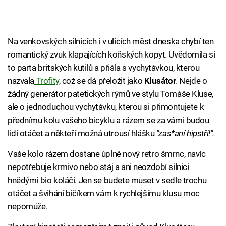
Na venkovských silnicích i v ulicích měst dneska chybí ten
romantický zvuk klapajících koňských kopyt. Uvědomila si
to parta britských kutilů a přišla s vychytávkou, kterou
nazvala
Trofity
, což se dá přeložit jako
Klusátor
. Nejde o
žádný generátor patetických rýmů ve stylu Tomáše Kluse,
ale o jednoduchou vychytávku, kterou si přimontujete k
přednímu kolu vašeho bicyklu a rázem se za vámi budou
lidi otáčet a někteří možná utrousí hlášku
"zas*aní hipstři!".
Vaše kolo rázem dostane úplně nový retro šmrnc, navíc
nepotřebuje krmivo nebo stáj a ani neozdobí silnici
hnědými bio koláči. Jen se budete muset v sedle trochu
otáčet a švihání bičíkem vám k rychlejšímu klusu moc
nepomůže.