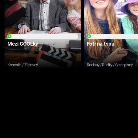
PŘEHRÁT
PŘEHRÁT
Mezi COOLky
Fotr na tripu
Komedie / Zábavný
Rodinný / Reality / Cestopisný