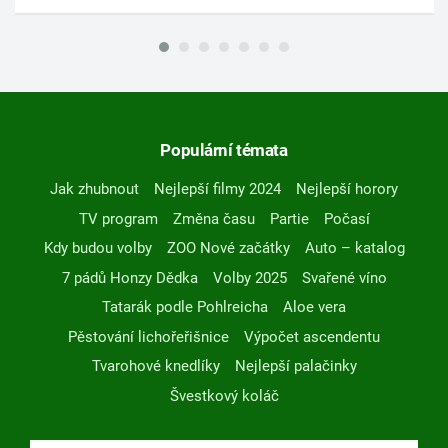
Populární témata
Jak zhubnout
Nejlepší filmy 2024
Nejlepší horory
TV program
Změna času
Partie
Počasí
Kdy budou volby
ZOO Nové začátky
Auto – katalog
7 pádů Honzy Dědka
Volby 2025
Svařené víno
Tatarák podle Pohlreicha
Aloe vera
Pěstování lichořeřišnice
Výpočet ascendentu
Tvarohové knedlíky
Nejlepší palačinky
Švestkový koláč