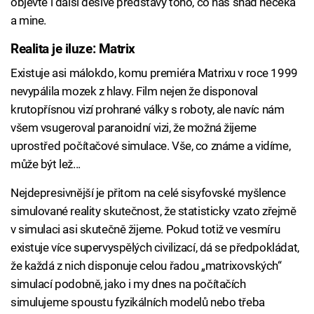
objevte i další děsivé představy toho, co nás snad nečeká
a mine.
Realita je iluze: Matrix
Existuje asi málokdo, komu premiéra Matrixu v roce 1999
nevypálila mozek z hlavy. Film nejen že disponoval
krutopřísnou vizí prohrané války s roboty, ale navíc nám
všem vsugeroval paranoidní vizi, že možná žijeme
uprostřed počítačové simulace. Vše, co známe a vidíme,
může být lež...
Nejdepresivnější je přitom na celé sisyfovské myšlence
simulované reality skutečnost, že statisticky vzato zřejmě
v simulaci asi skutečně žijeme. Pokud totiž ve vesmíru
existuje více supervyspělých civilizací, dá se předpokládat,
že každá z nich disponuje celou řadou „matrixovských“
simulací podobně, jako i my dnes na počítačích
simulujeme spoustu fyzikálních modelů nebo třeba