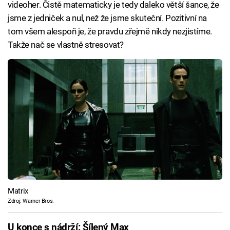
videoher. Čistě matematicky je tedy daleko větší šance, že
jsme z jedniček a nul, než že jsme skuteční. Pozitivní na
tom všem alespoň je, že pravdu zřejmě nikdy nezjistíme.
Takže nač se vlastně stresovat?
Matrix
Zdroj: Warner Bros.
U konce s nádrží: Šílený Max