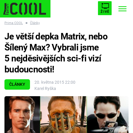
ŽIVĚ
Prima COOL
■
Články
STARHOUSE
BUFFY, PŘEMOŽITELKA UPÍRŮ
Trendy:
Je větší depka Matrix, nebo
ESCAPE
PLNEJ KOTEL
AVENGERS 5
Šílený Max? Vybrali jsme
5 nejděsivějších sci-fi vizí
budoucnosti!
Témata
20. května 2015 22:00
ČLÁNKY
Karel Ryška
Filmy
Seriály
Hry