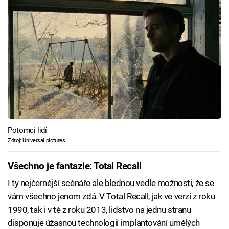
Potomci lidí
Zdroj: Universal pictures
Všechno je fantazie: Total Recall
I ty nejčernější scénáře ale blednou vedle možnosti, že se
vám všechno jenom zdá. V Total Recall, jak ve verzi z roku
1990, tak i v té z roku 2013, lidstvo na jednu stranu
disponuje úžasnou technologií implantování umělých