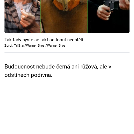
Cool Esport
Pořady
TV Program
Tak tady byste se fakt ocitnout nechtěli...
Zdroj: TriStar/Warner Bros./Warner Bros.
Sledujte prima+
Budoucnost nebude černá ani růžová, ale v
Přihlášení
odstínech podivna.
Sledujte nás