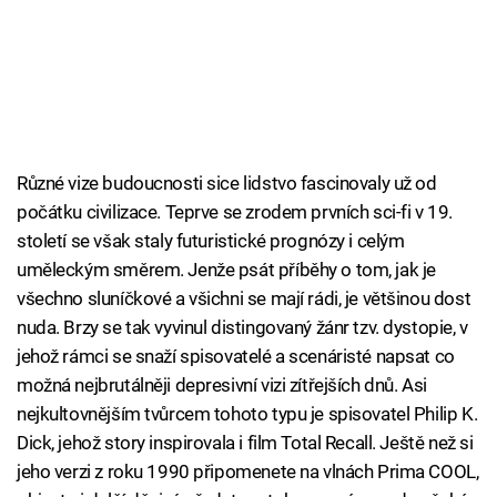
Různé vize budoucnosti sice lidstvo fascinovaly už od
počátku civilizace. Teprve se zrodem prvních sci-fi v 19.
století se však staly futuristické prognózy i celým
uměleckým směrem. Jenže psát příběhy o tom, jak je
všechno sluníčkové a všichni se mají rádi, je většinou dost
nuda. Brzy se tak vyvinul distingovaný žánr tzv. dystopie, v
jehož rámci se snaží spisovatelé a scenáristé napsat co
možná nejbrutálněji depresivní vizi zítřejších dnů. Asi
nejkultovnějším tvůrcem tohoto typu je spisovatel Philip K.
Dick, jehož story inspirovala i film Total Recall. Ještě než si
jeho verzi z roku 1990 připomenete na vlnách Prima COOL,