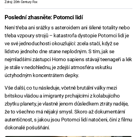
Zdroj: 20th Century Fox
Poslední zhasněte: Potomci lidí
Není třeba ani srážky s asteroidem ani šílené totality nebo
třeba vzpoury strojů – katastrofa dystopie Potomci lidí je
ve své jednoduchosti okouzlující: zcela stačí, když se
lidstvo jednoho dne stane neplodným. S tím, jak se
nejmladšími zástupci Homo sapiens stávají teenageři a lék
je stále v nedohlednu, je zdejší atmosféra vskutku
úctyhodným koncentrátem depky.
Vše další, co tu následuje, včetně brutální války mezi
britskou vládou a imigranty prchajícími z kolabujícího
zbytku planety, je vlastně jenom důsledkem ztráty naděje,
že to všechno má nějaký smysl. Skoro až dokumentární
autentičnost, s jakou jsou Potomci lidí natočeni, činí z filmu
dokonalé pošušňání.