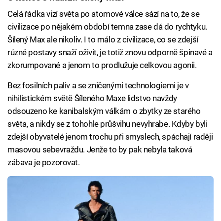
Celá řádka vizí světa po atomové válce sází na to, že se
civilizace po nějakém období temna zase dá do rychtyku.
Šílený Max ale nikoliv. I to málo z civilizace, co se zdejší
různé postavy snaží oživit, je totiž znovu odporně špinavé a
zkorumpované a jenom to prodlužuje celkovou agonii.
Bez fosilních paliv a se zničenými technologiemi je v
nihilistickém světě Šíleného Maxe lidstvo navždy
odsouzeno ke kanibalským válkám o zbytky ze starého
světa, a nikdy se z tohohle průšvihu nevyhrabe. Kdyby byli
zdejší obyvatelé jenom trochu při smyslech, spáchají raději
masovou sebevraždu. Jenže to by pak nebyla taková
zábava je pozorovat.