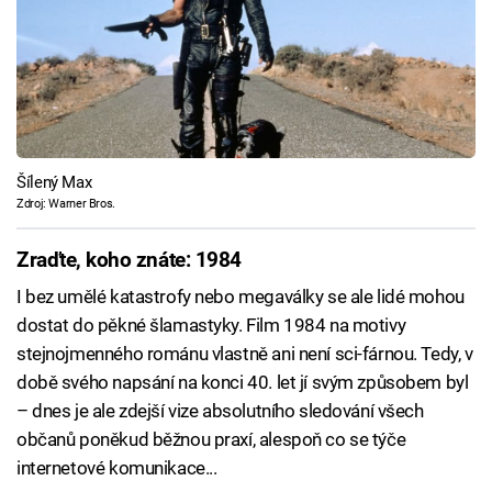
Šílený Max
Zdroj: Warner Bros.
Zraďte, koho znáte: 1984
I bez umělé katastrofy nebo megaválky se ale lidé mohou
dostat do pěkné šlamastyky. Film 1984 na motivy
stejnojmenného románu vlastně ani není sci-fárnou. Tedy, v
době svého napsání na konci 40. let jí svým způsobem byl
– dnes je ale zdejší vize absolutního sledování všech
občanů poněkud běžnou praxí, alespoň co se týče
internetové komunikace...