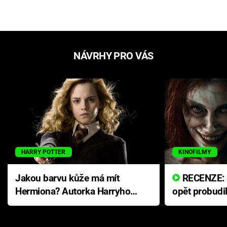
NÁVRHY PRO VÁS
HARRY POTTER
KINOFILMY
Jakou barvu kůže má mít
RECENZE: Smrtelné zlo se
Hermiona? Autorka Harryho
opět probudi
Pottera přišla s ráznou
přichází s n
odpovědí
hororovou n