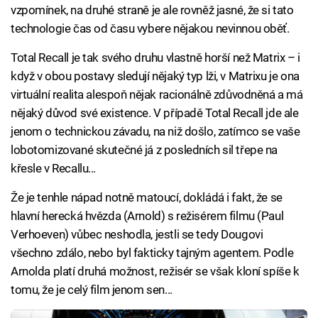
vzpomínek, na druhé straně je ale rovněž jasné, že si tato
technologie čas od času vybere nějakou nevinnou oběť.
Total Recall je tak svého druhu vlastně horší než Matrix – i
když v obou postavy sledují nějaký typ lži, v Matrixu je ona
virtuální realita alespoň nějak racionálně zdůvodněná a má
nějaký důvod své existence. V případě Total Recall jde ale
jenom o technickou závadu, na niž došlo, zatímco se vaše
lobotomizované skutečné já z posledních sil třepe na
křesle v Recallu...
Že je tenhle nápad notně matoucí, dokládá i fakt, že se
hlavní herecká hvězda (Arnold) s režisérem filmu (Paul
Verhoeven) vůbec neshodla, jestli se tedy Dougovi
všechno zdálo, nebo byl fakticky tajným agentem. Podle
Arnolda platí druhá možnost, režisér se však kloní spíše k
tomu, že je celý film jenom sen...