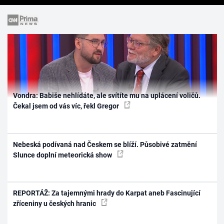
Vondra: Babiše nehlídáte, ale svítíte mu na uplácení voličů.
Čekal jsem od vás víc, řekl Gregor
Nebeská podívaná nad Českem se blíží. Působivé zatmění
Slunce doplní meteorická show
REPORTÁŽ: Za tajemnými hrady do Karpat aneb Fascinující
zříceniny u českých hranic