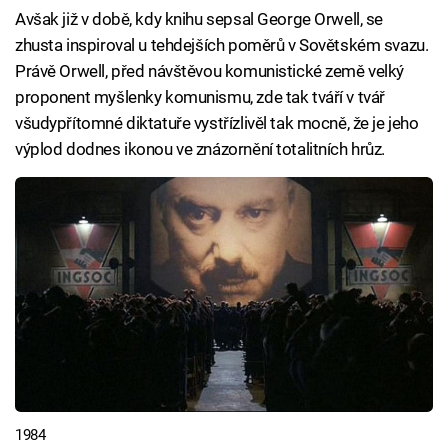
Avšak již v době, kdy knihu sepsal George Orwell, se
zhusta inspiroval u tehdejších poměrů v Sovětském svazu.
Právě Orwell, před návštěvou komunistické země velký
proponent myšlenky komunismu, zde tak tváří v tvář
všudypřítomné diktatuře vystřízlivěl tak mocně, že je jeho
výplod dodnes ikonou ve znázornění totalitních hrůz.
1984