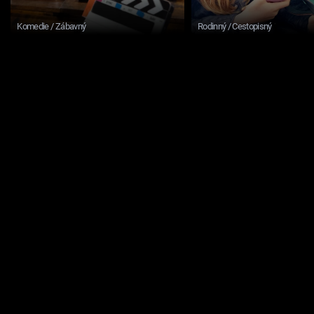
Komedie / Zábavný
Rodinný / Cestopisný