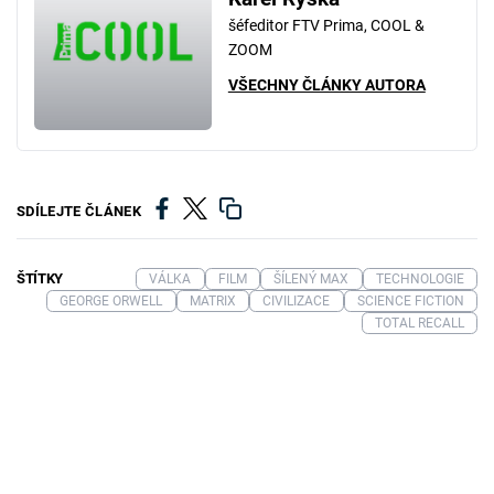
šéfeditor FTV Prima, COOL &
ZOOM
VŠECHNY ČLÁNKY AUTORA
SDÍLEJTE ČLÁNEK
ŠTÍTKY
VÁLKA
FILM
ŠÍLENÝ MAX
TECHNOLOGIE
GEORGE ORWELL
MATRIX
CIVILIZACE
SCIENCE FICTION
TOTAL RECALL