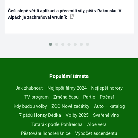
Češi slepě věřili aplikaci a přecenili síly, píší v Rakousku. V
Alpách je zachraňoval vrtulník
Populární témata
Jak zhubnout
Nejlepší filmy 2024
Nejlepší horory
TV program
Změna času
Partie
Počasí
Kdy budou volby
ZOO Nové začátky
Auto – katalog
7 pádů Honzy Dědka
Volby 2025
Svařené víno
Tatarák podle Pohlreicha
Aloe vera
Pěstování lichořeřišnice
Výpočet ascendentu