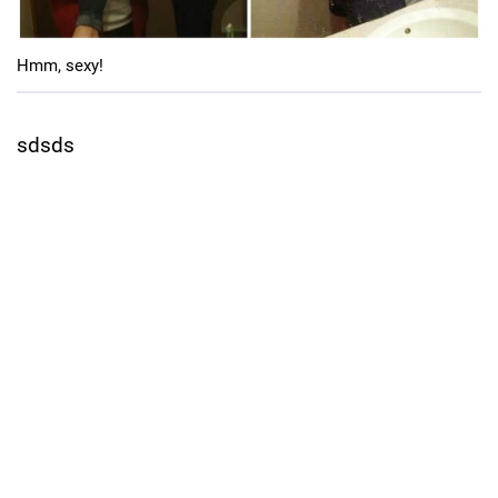
Cool Esport
Hmm, sexy!
Pořady
TV Program
sdsds
Sledujte prima+
Přihlášení
Sledujte nás