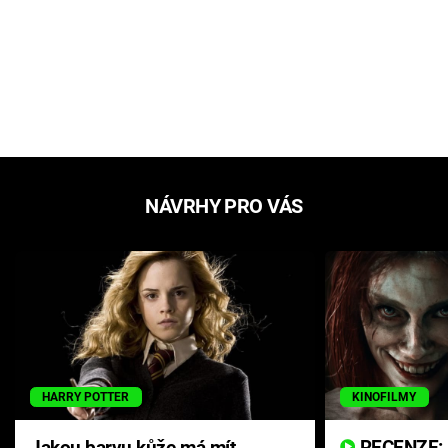
NÁVRHY PRO VÁS
HARRY POTTER
KINOFILMY
Jakou barvu kůže má mít
RECENZE: Smrtelné zlo se