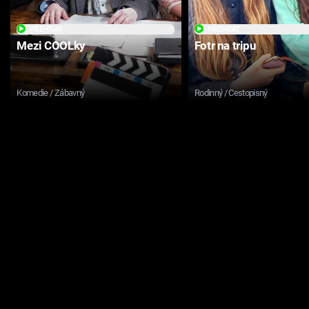
PŘEHRÁT
PŘEHRÁT
Mezi COOLky
Fotr na tripu
Komedie / Zábavný
Rodinný / Cestopisný