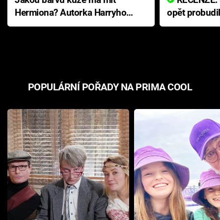
Hermiona? Autorka Harryho
opět probudi
Pottera přišla s ráznou
přichází s n
odpovědí
hororovou n
POPULÁRNÍ POŘADY NA PRIMA COOL