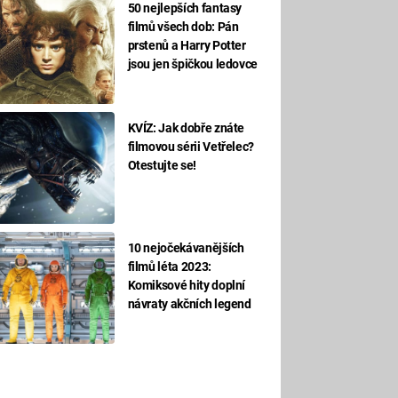
50 nejlepších fantasy
filmů všech dob: Pán
prstenů a Harry Potter
jsou jen špičkou ledovce
KVÍZ: Jak dobře znáte
filmovou sérii Vetřelec?
Otestujte se!
10 nejočekávanějších
filmů léta 2023:
Komiksové hity doplní
návraty akčních legend