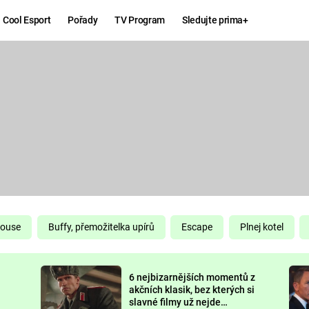
Cool Esport
Pořady
TV Program
Sledujte prima+
Hry
Zábava
MAFIA
ZÁBAVN
GALERI
GTA 6
NEJLEP
KINGDOM
KOMEDI
COME:
DELIVERANCE
CHUCK
House
Buffy, přemožitelka upírů
Escape
Plnej kotel
NORRIS
ESPORT
6 nejbizarnějších momentů z
DEADP
akčních klasik, bez kterých si
slavné filmy už nejde