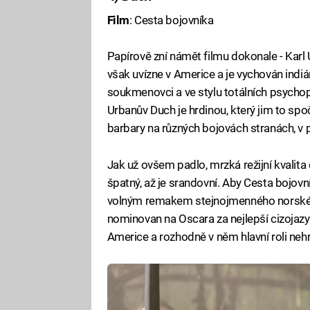
Film
: Cesta bojovníka
Papírově zní námět filmu dokonale - Karl 
však uvízne v Americe a je vychován indián
soukmenovci a ve stylu totálních psychop
Urbanův Duch je hrdinou, který jim to sp
barbary na různých bojovách stranách, v pr
Jak už ovšem padlo, mrzká režijní kvalita 
špatný, až je srandovní. Aby Cesta bojovník
volným remakem stejnojmenného norskéh
nominovan na Oscara za nejlepší cizojazyč
Americe a rozhodně v něm hlavní roli neh