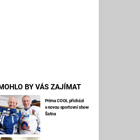
MOHLO BY VÁS ZAJÍMAT
Prima COOL přichází
s novou sportovní show
Šatna