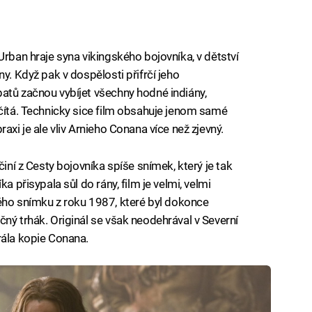
Urban hraje syna vikingského bojovníka, v dětství
y. Když pak v dospělosti přifrčí jeho
atů začnou vybíjet všechny hodné indiány,
očítá. Technicky sice film obsahuje jenom samé
axi je ale vliv Arnieho Conana více než zjevný.
činí z Cesty bojovníka spíše snímek, který je tak
a přisypala sůl do rány, film je velmi, velmi
o snímku z roku 1987, které byl dokonce
ný trhák. Originál se však neodehrával v Severní
rála kopie Conana.