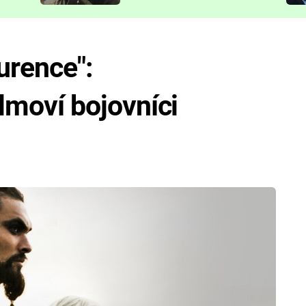
představit
urence":
ilmoví bojovníci