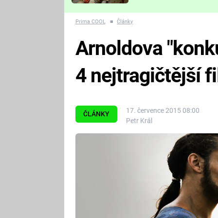
Které děsivé pecky vám
nejvíc zvednou tep?
Prima COOL
■
Články
Arnoldova "konk
4 nejtragičtější f
17. července 2015 08:00
ČLÁNKY
Petr Král