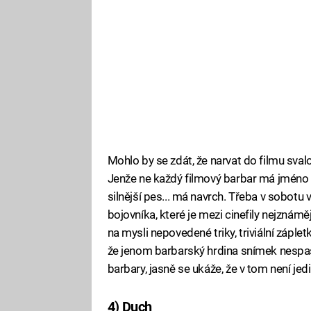
Mohlo by se zdát, že narvat do filmu sva
Jenže ne každý filmový barbar má jméno 
silnější pes... má navrch. Třeba v sobotu
bojovníka, které je mezi cinefily nejznámě
na mysli nepovedené triky, triviální záple
že jenom barbarský hrdina snímek nespasí
barbary, jasně se ukáže, že v tom není jedi
4) Duch