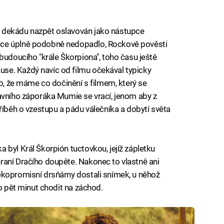
 dekádu nazpět oslavován jako nástupce
ice úplně podobně nedopadlo, Rockově pověsti
budoucího "krále Škorpiona", toho času ještě
se. Každý navíc od filmu očekával typicky
lo, že máme co dočinění s filmem, který se
avního záporáka Mumie se vrací, jenom aby z
říběh o vzestupu a pádu válečníka a dobytí světa
 byl Král Škorpión tuctovkou, jejíž zápletku
raní Dračího doupěte. Nakonec to vlastně ani
ekopromisní drsňárny dostali snímek, u něhož
co pět minut chodit na záchod.