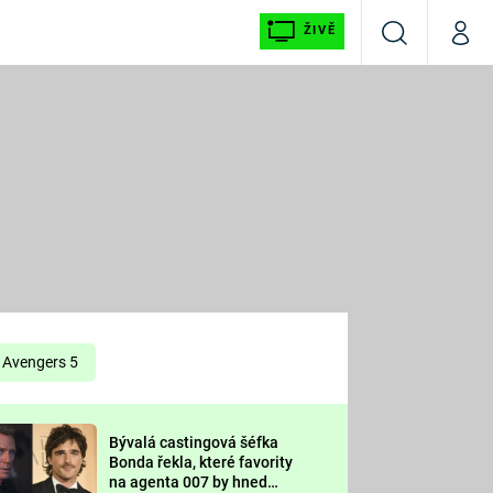
ŽIVĚ
Vyhledávání
Můj p
Prima+
É
CNN Prima NEWS
E
Prima FRESH
ŠÍ
Prima LIVING
E
Prima Ženy
Avengers 5
Prima LAJK
Bývalá castingová šéfka
OOL
Bonda řekla, které favority
Sledujte nás
na agenta 007 by hned