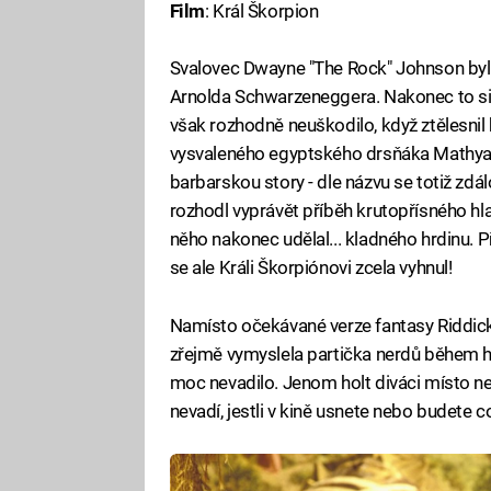
Film
: Král Škorpion
Svalovec Dwayne "The Rock" Johnson byl
Arnolda Schwarzeneggera. Nakonec to s
však rozhodně neuškodilo, když ztělesnil 
vysvaleného egyptského drsňáka Mathyau
barbarskou story - dle názvu se totiž zdá
rozhodl vyprávět příběh krutopřísného hl
něho nakonec udělal... kladného hrdinu. P
se ale Králi Škorpiónovi zcela vyhnul!
Namísto očekávané verze fantasy Riddicka
zřejmě vymyslela partička nerdů během h
moc nevadilo. Jenom holt diváci místo n
nevadí, jestli v kině usnete nebo budete 