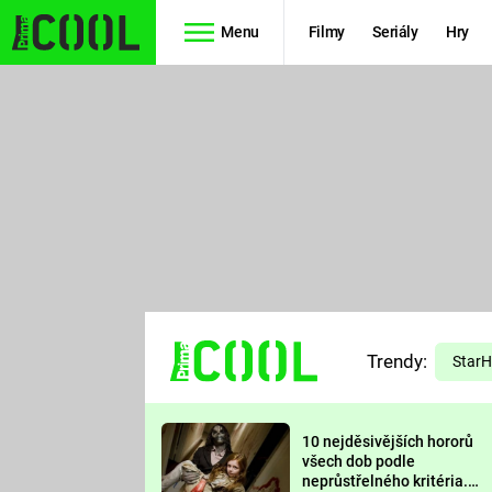
Menu
Filmy
Seriály
Hry
Seriály
Filmy
SIMPSONOVI
STAR WARS
HVĚZDNÁ
AVENGERS
BRÁNA
RYCHLE A
TEORIE
ZBĚSILE 10
Trendy:
VELKÉHO
Star
PREDÁTOR
TŘESKU
10 nejděsivějších hororů
FUTURAMA
všech dob podle
neprůstřelného kritéria.