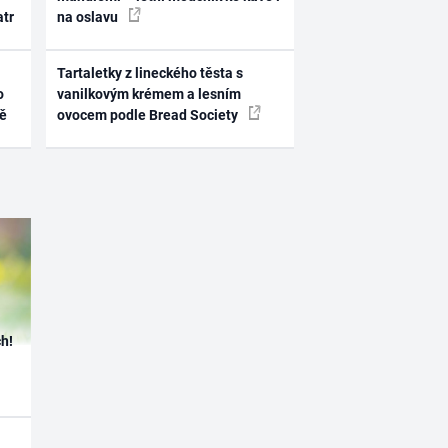
atr
na oslavu
Tartaletky z lineckého těsta s
o
vanilkovým krémem a lesním
ně
ovocem podle Bread Society
h!