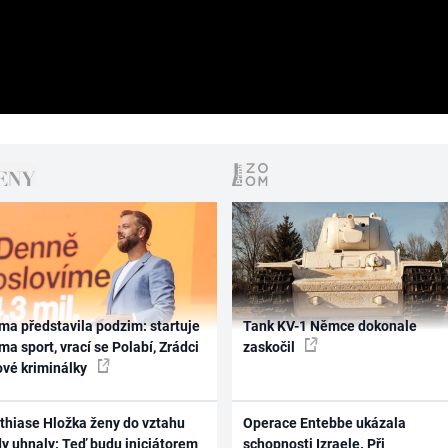
ma představila podzim: startuje
Tank KV-1 Němce dokonale
ma sport, vrací se Polabí, Zrádci
zaskočil
ové kriminálky
thiase Hložka ženy do vztahu
Operace Entebbe ukázala
dy uhnaly: Teď budu iniciátorem
schopnosti Izraele. Při