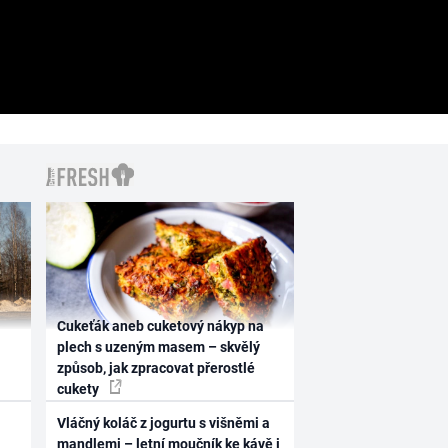
Cukeťák aneb cuketový nákyp na
plech s uzeným masem – skvělý
způsob, jak zpracovat přerostlé
cukety
Vláčný koláč z jogurtu s višněmi a
mandlemi – letní moučník ke kávě i