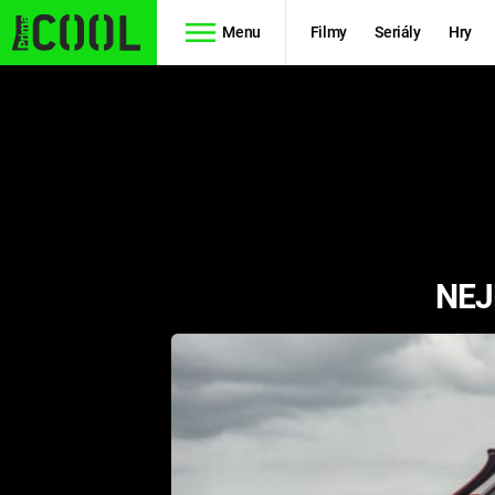
Menu
Filmy
Seriály
Hry
Seriály
Filmy
SIMPSONOVI
STAR WARS
HVĚZDNÁ
AVENGERS
BRÁNA
NEJ
RYCHLE A
TEORIE
ZBĚSILE 10
VELKÉHO
PREDÁTOR
TŘESKU
FUTURAMA