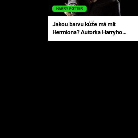
HARRY POTTER
Jakou barvu kůže má mít
Hermiona? Autorka Harryho
Pottera přišla s ráznou
odpovědí