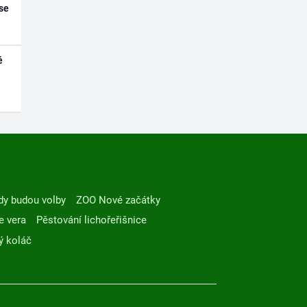
se
é
dy budou volby
ZOO Nové začátky
e vera
Pěstování lichořeřišnice
ý koláč