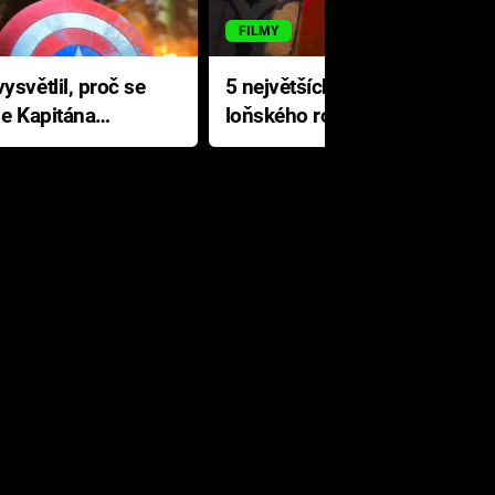
FILMY
ysvětlil, proč se
5 největších propadáků
le Kapitána
loňského roku: Disney na
jediné katastrofě prodělal 200
milionů dolarů