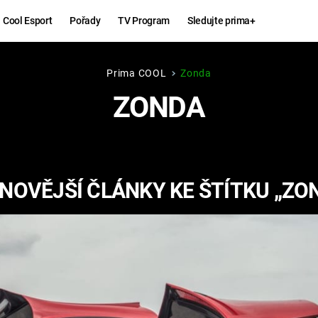
Cool Esport
Pořady
TV Program
Sledujte prima+
Prima COOL
Zonda
Hry
Zábava
ZONDA
MAFIA
ZÁBAVN
GALERI
GTA 6
NEJLEP
NOVĚJŠÍ ČLÁNKY KE ŠTÍTKU „ZO
KINGDOM
KOMEDI
COME:
DELIVERANCE
CHUCK
NORRIS
ESPORT
DEADP