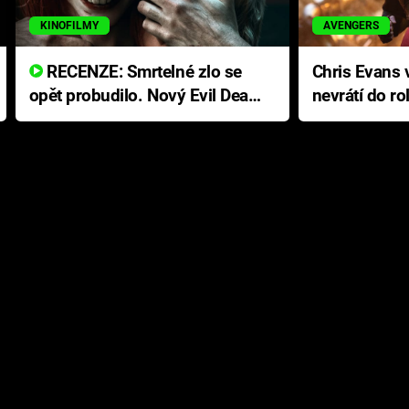
KINOFILMY
AVENGERS
RECENZE: Smrtelné zlo se
Chris Evans v
opět probudilo. Nový Evil Dead
nevrátí do ro
přichází s neodolatelnou
Ameriky
hororovou nabídkou