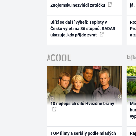
Znojemsku nezvládl zatáčku
já,
Blíží se další výheň: Teploty v
Ro
Česku vyletí na 36 stupňů. RADAR
Pr
ukazuje, kdy přijde zvrat
a 
10 nejlepších dílů Hvězdné brány
Ma
hum
vy
TOP filmy a seriály podle mladých
Rap