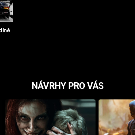
dině
NÁVRHY PRO VÁS