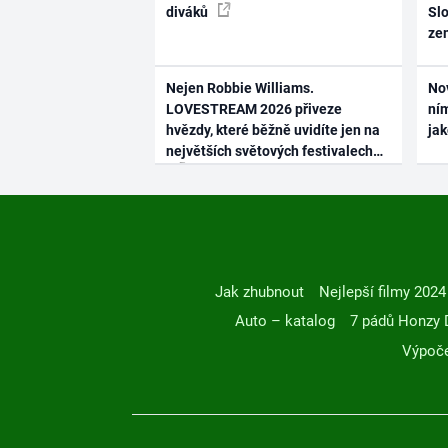
diváků
Slo
ze
Nejen Robbie Williams.
No
LOVESTREAM 2026 přiveze
ním
hvězdy, které běžně uvidíte jen na
ja
největších světových festivalech
Jak zhubnout
Nejlepší filmy 2024
Auto – katalog
7 pádů Honzy 
Výpoče