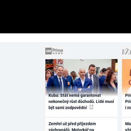
Kuba: Stát nemá garantovat
Pri
nekonečný růst důchodů. Lidé musí
Pri
být sami zodpovědní
i n
Zemřel už před příjezdem
Ma
záchranářů. Motorkář na
vž