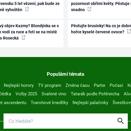
vensku 5 let vězení, pak bude ze
pozornost obřími květy. Pěstuje 
mě vyhoštěn
snadno
vý objev Kazmy? Blondýnka se s
Pěstujte brusinky! Na co je dobr
 vodí za ruce a fotí se na místě
hořce kyselé červené ovoce?
ko Rosecká
Populární témata
Nejlepší horory
TV program
Změna času
Partie
Počasí
K
Dědka
Volby 2025
Svařené víno
Tatarák podle Pohlreicha
Alo
t ascendentu
Tvarohové knedlíky
Nejlepší palačinky
Švestkov