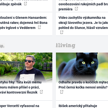
 slibuje zpěvák
osvobozování rukojmích padl br
premiéra
zloučení s Glenem Hansardem:
Video zachytilo výzkumníka na
outěná rakev, dojemná řeč Bona
okraji lávového jezera. Je to jak
zpěv Irglové s Vedderem
pohled do Slunce, hlásil vzruše
rtyho frky: Táta kvůli mému
Odhalte pravdu o kočičích mýtec
oru málem přišel o práci,
Proč černá kočka nenosí smůlu?
práví kontroverzní Řezník
per Vercetti vyfasoval na
Ibišek americký přitahuje