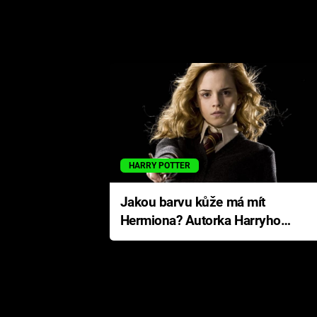
HARRY POTTER
Jakou barvu kůže má mít
Hermiona? Autorka Harryho
Pottera přišla s ráznou
odpovědí