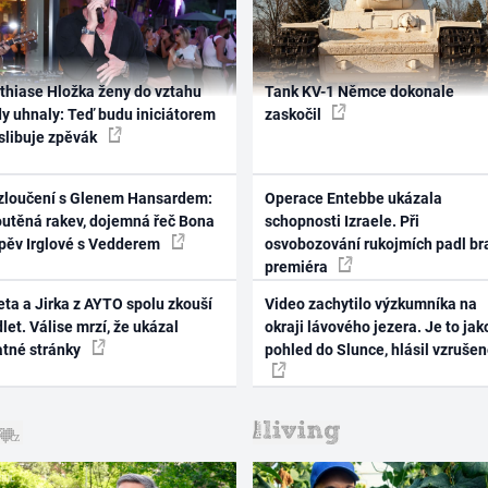
thiase Hložka ženy do vztahu
Tank KV-1 Němce dokonale
dy uhnaly: Teď budu iniciátorem
zaskočil
 slibuje zpěvák
zloučení s Glenem Hansardem:
Operace Entebbe ukázala
outěná rakev, dojemná řeč Bona
schopnosti Izraele. Při
zpěv Irglové s Vedderem
osvobozování rukojmích padl br
premiéra
ta a Jirka z AYTO spolu zkouší
Video zachytilo výzkumníka na
let. Válise mrzí, že ukázal
okraji lávového jezera. Je to jak
atné stránky
pohled do Slunce, hlásil vzruše