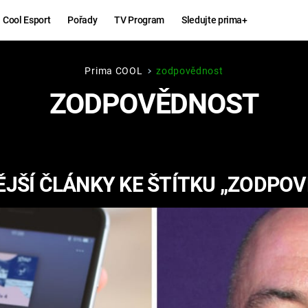
Cool Esport
Pořady
TV Program
Sledujte prima+
Prima COOL
zodpovědnost
Hry
Zábava
ZODPOVĚDNOST
MAFIA
ZÁBAVN
GALERI
GTA 6
NEJLEP
JŠÍ ČLÁNKY KE ŠTÍTKU „ZODPO
KINGDOM
KOMEDI
COME:
DELIVERANCE
CHUCK
NORRIS
ESPORT
DEADP