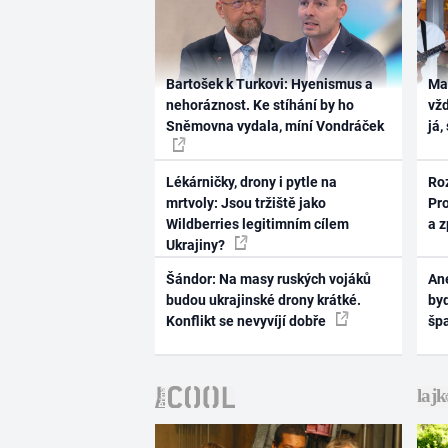
Bartošek k Turkovi: Hyenismus a
Ma
nehoráznost. Ke stíhání by ho
vž
Sněmovna vydala, míní Vondráček
já,
Lékárničky, drony i pytle na
Ro
mrtvoly: Jsou tržiště jako
Pr
Wildberries legitimním cílem
a 
Ukrajiny?
Šándor: Na masy ruských vojáků
Ane
budou ukrajinské drony krátké.
byd
Konflikt se nevyvíjí dobře
šp