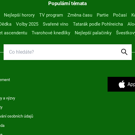
Populární témata
Nejlepší horory
TV program
Změna času
Partie
Počasí
K
Dědka
Volby 2025
Svařené víno
Tatarák podle Pohlreicha
Alo
t ascendentu
Tvarohové knedlíky
Nejlepší palačinky
Švestkov
ement
App
y a výzvy
ty
vání osobních údajů
ěda
ce