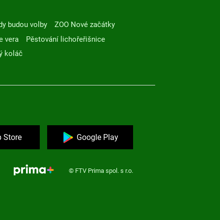
dy budou volby
ZOO Nové začátky
e vera
Pěstování lichořeřišnice
ý koláč
 Store
Google Play
© FTV Prima spol. s r.o.