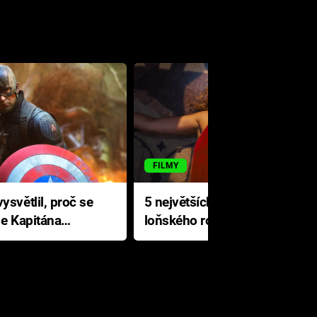
FILMY
ysvětlil, proč se
5 největších propadáků
le Kapitána
loňského roku: Disney na
jediné katastrofě prodělal 200
milionů dolarů