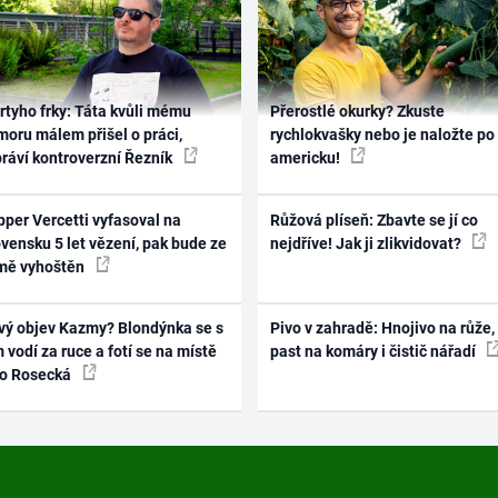
rtyho frky: Táta kvůli mému
Přerostlé okurky? Zkuste
oru málem přišel o práci,
rychlokvašky nebo je naložte po
práví kontroverzní Řezník
americku!
per Vercetti vyfasoval na
Růžová plíseň: Zbavte se jí co
vensku 5 let vězení, pak bude ze
nejdříve! Jak ji zlikvidovat?
mě vyhoštěn
vý objev Kazmy? Blondýnka se s
Pivo v zahradě: Hnojivo na růže,
 vodí za ruce a fotí se na místě
past na komáry i čistič nářadí
ko Rosecká