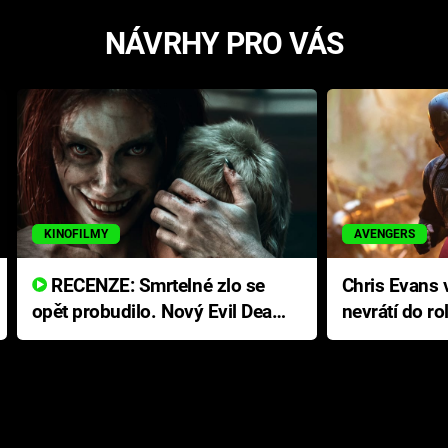
NÁVRHY PRO VÁS
KINOFILMY
AVENGERS
RECENZE: Smrtelné zlo se
Chris Evans v
opět probudilo. Nový Evil Dead
nevrátí do ro
přichází s neodolatelnou
Ameriky
hororovou nabídkou