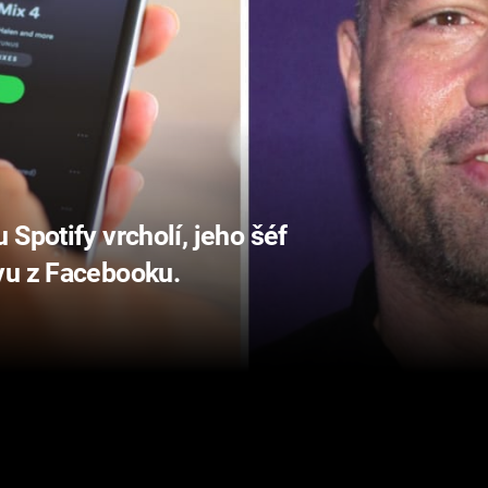
Spotify vrcholí, jeho šéf
vu z Facebooku.