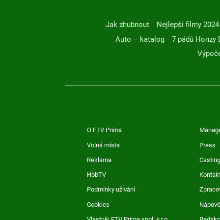
Jak zhubnout
Nejlepší filmy 2024
Auto – katalog
7 pádů Honzy 
Výpoče
O FTV Prima
Manag
Volná místa
Press
Reklama
Casting
HbbTV
Kontak
Podmínky užívání
Zpraco
Cookies
Nápov
Vlastník FTV Prima spol. s r.o.
Redak