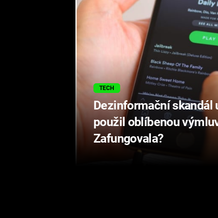
TECH
Dezinformační skandál u 
použil oblíbenou výmlu
Zafungovala?