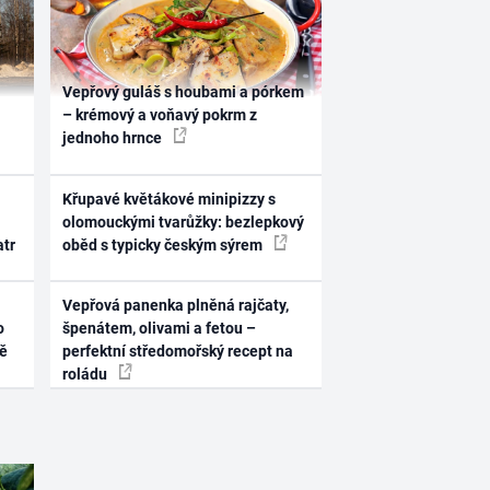
Vepřový guláš s houbami a pórkem
– krémový a voňavý pokrm z
jednoho hrnce
Křupavé květákové minipizzy s
olomouckými tvarůžky: bezlepkový
atr
oběd s typicky českým sýrem
Vepřová panenka plněná rajčaty,
o
špenátem, olivami a fetou –
ně
perfektní středomořský recept na
roládu