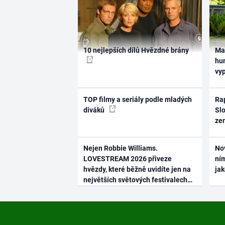
10 nejlepších dílů Hvězdné brány
Ma
hum
vy
TOP filmy a seriály podle mladých
Rap
diváků
Slo
ze
Nejen Robbie Williams.
No
LOVESTREAM 2026 přiveze
ním
hvězdy, které běžně uvidíte jen na
ja
největších světových festivalech