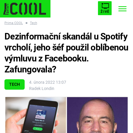
ŽIVĚ
Prima COOL
■
Tech
STARHOUSE
BUFFY, PŘEMOŽITELKA UPÍRŮ
Trendy:
Dezinformační skandál u Spotify
ESCAPE
PLNEJ KOTEL
AVENGERS 5
vrcholí, jeho šéf použil oblíbenou
výmluvu z Facebooku.
Zafungovala?
Témata
4. února 2022 13:07
TECH
Radek Londin
Filmy
Seriály
Hry