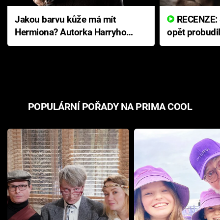
Jakou barvu kůže má mít
RECENZE: Smrtelné zlo se
Hermiona? Autorka Harryho
opět probudi
Pottera přišla s ráznou
přichází s n
odpovědí
hororovou n
POPULÁRNÍ POŘADY NA PRIMA COOL