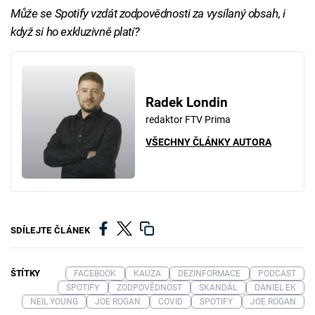
Může se Spotify vzdát zodpovědnosti za vysílaný obsah, i
když si ho exkluzivně platí?
Radek Londin
redaktor FTV Prima
VŠECHNY ČLÁNKY AUTORA
SDÍLEJTE ČLÁNEK
ŠTÍTKY
FACEBOOK
KAUZA
DEZINFORMACE
PODCAST
SPOTIFY
ZODPOVĚDNOST
SKANDÁL
DANIEL EK
NEIL YOUNG
JOE ROGAN
COVID
SPOTIFY
JOE ROGAN