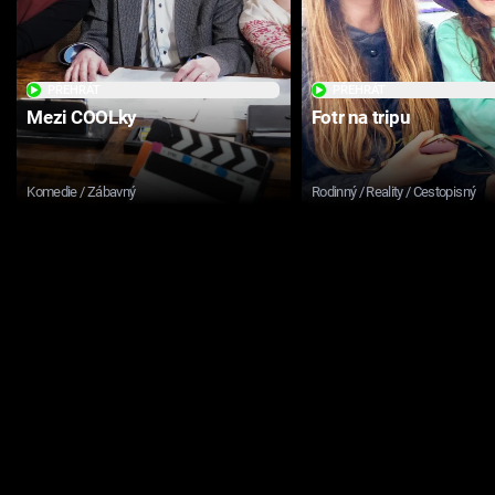
PŘEHRÁT
PŘEHRÁT
Mezi COOLky
Fotr na tripu
Komedie / Zábavný
Rodinný / Reality / Cestopisný