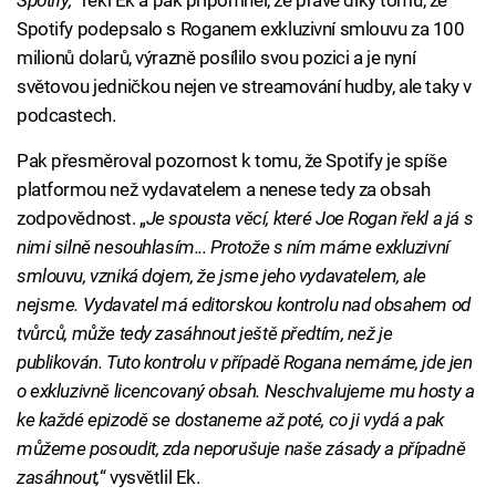
Spotify,
“ řekl Ek a pak připomněl, že právě díky tomu, že
Spotify podepsalo s Roganem exkluzivní smlouvu za 100
milionů dolarů, výrazně posílilo svou pozici a je nyní
světovou jedničkou nejen ve streamování hudby, ale taky v
podcastech.
Pak přesměroval pozornost k tomu, že Spotify je spíše
platformou než vydavatelem a nenese tedy za obsah
zodpovědnost. „
Je spousta věcí, které Joe Rogan řekl a já s
nimi silně nesouhlasím... Protože s ním máme exkluzivní
smlouvu, vzniká dojem, že jsme jeho vydavatelem, ale
nejsme. Vydavatel má editorskou kontrolu nad obsahem od
tvůrců, může tedy zasáhnout ještě předtím, než je
publikován. Tuto kontrolu v případě Rogana nemáme, jde jen
o exkluzivně licencovaný obsah. Neschvalujeme mu hosty a
ke každé epizodě se dostaneme až poté, co ji vydá a pak
můžeme posoudit, zda neporušuje naše zásady a případně
zasáhnout,
“ vysvětlil Ek.