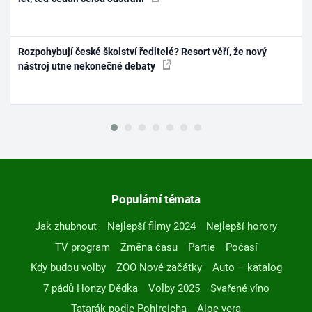
Rozpohybují české školství ředitelé? Resort věří, že nový
nástroj utne nekonečné debaty
Populární témata
Jak zhubnout
Nejlepší filmy 2024
Nejlepší horory
TV program
Změna času
Partie
Počasí
Kdy budou volby
ZOO Nové začátky
Auto – katalog
7 pádů Honzy Dědka
Volby 2025
Svařené víno
Tatarák podle Pohlreicha
Aloe vera