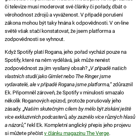
či televize musí moderovat své články či pořady, dbát o
věrohodnost zdrojů a vyváženost. V případě porušení
zákona mohou být taky hnána k odpovědnosti. V on-line
světě však stačí konstatovat, že jsem platforma a
zodpovědnosti se vyhnout.
Když Spotify platí Rogana, jeho pořad vychází pouze na
Spotify, které na něm vydělává, jak může nenést
zodpovědnost za jím vysílaný obsah? „
V případě našich
vlastních studií jako Gimlet nebo The Ringer jsme
vydavatelé, ale v případě Rogana jsme platforma,
“ zdůraznil
Ek. Připomněl zároveň, že Spotify v minulosti smazalo
několik Roganových epizod, protože porušovaly jeho
zásady. „
Naším skutečným cílem by mělo být získání ještě
více exkluzivních podcasterů, aby zaznělo více různých hlasů
a názorů,
“ řekl Ek. Kompletní anglický přepis jeho projevu
si můžete přečíst
v článku magazínu The Verge
.