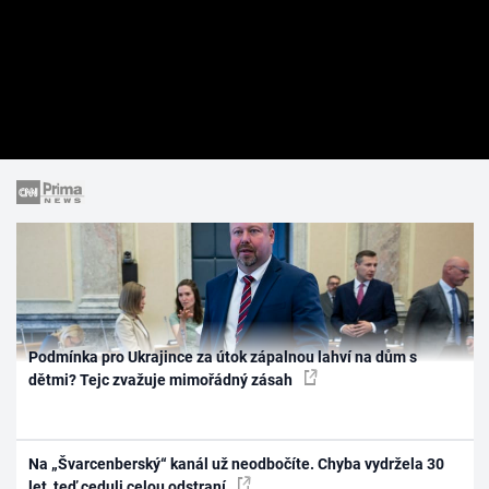
Podmínka pro Ukrajince za útok zápalnou lahví na dům s
dětmi? Tejc zvažuje mimořádný zásah
Na „Švarcenberský“ kanál už neodbočíte. Chyba vydržela 30
let, teď ceduli celou odstraní