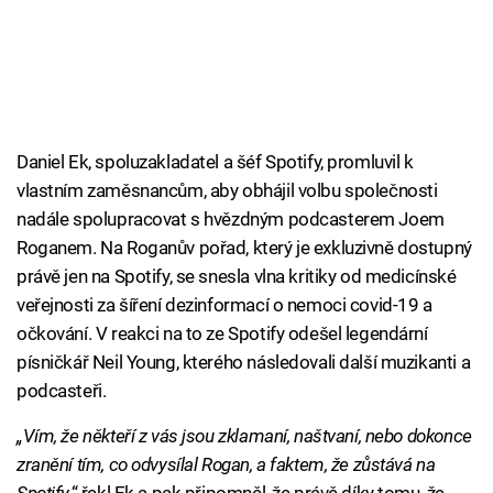
Daniel Ek, spoluzakladatel a šéf Spotify, promluvil k
vlastním zaměsnancům, aby obhájil volbu společnosti
nadále spolupracovat s hvězdným podcasterem Joem
Roganem. Na Roganův pořad, který je exkluzivně dostupný
právě jen na Spotify, se snesla vlna kritiky od medicínské
veřejnosti za šíření dezinformací o nemoci covid-19 a
očkování. V reakci na to ze Spotify odešel legendární
písničkář Neil Young, kterého následovali další muzikanti a
podcasteři.
„Vím, že někteří z vás jsou zklamaní, naštvaní, nebo dokonce
zranění tím, co odvysílal Rogan, a faktem, že zůstává na