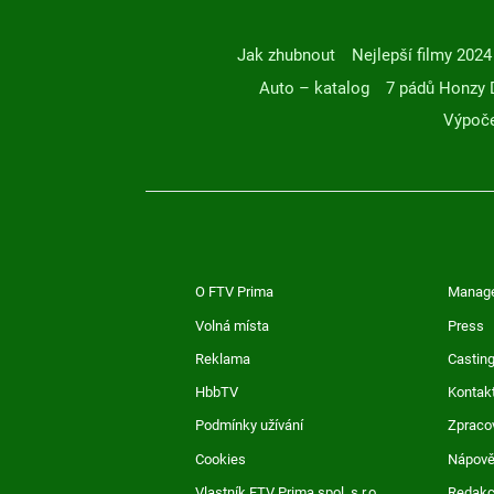
Jak zhubnout
Nejlepší filmy 2024
Auto – katalog
7 pádů Honzy 
Výpoče
O FTV Prima
Manag
Volná místa
Press
Reklama
Casting
HbbTV
Kontak
Podmínky užívání
Zpraco
Cookies
Nápov
Vlastník FTV Prima spol. s r.o.
Redak