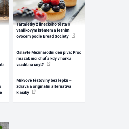
Tartaletky z lineckého těsta s
vanilkovým krémem a lesním
ovocem podle Bread Society
Oslavte Mezinárodní den piva: Proč
mrazák ničí chuť a kdy v horku
atr
vsadit na šnyt?
Mrkvové těstoviny bez lepku –
o
zdravá a originální alternativa
ně
klasiky