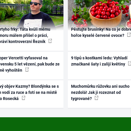
rtyho frky: Táta kvůli mému
Pěstujte brusinky! Na co je dobr
oru málem přišel o práci,
hořce kyselé červené ovoce?
práví kontroverzní Řezník
per Vercetti vyfasoval na
9 tipů s kostkami ledu: Vyhladí
vensku 5 let vězení, pak bude ze
zmačkané šaty i zalijí květiny
mě vyhoštěn
vý objev Kazmy? Blondýnka se s
Muchomůrku růžovku ani sucho
 vodí za ruce a fotí se na místě
nezdolá! Jak ji rozeznat od
ko Rosecká
tygrované?