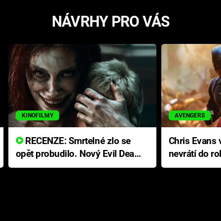
NÁVRHY PRO VÁS
KINOFILMY
AVENGERS
RECENZE: Smrtelné zlo se
Chris Evans v
opět probudilo. Nový Evil Dead
nevrátí do ro
přichází s neodolatelnou
Ameriky
hororovou nabídkou