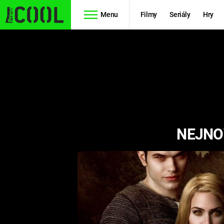
Menu
Filmy
Seriály
Hry
Seriály
Filmy
SIMPSONOVI
STAR WARS
HVĚZDNÁ
AVENGERS
BRÁNA
NEJNOV
RYCHLE A
TEORIE
ZBĚSILE 10
VELKÉHO
PREDÁTOR
TŘESKU
FUTURAMA