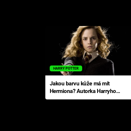
HARRY POTTER
Jakou barvu kůže má mít
Hermiona? Autorka Harryho
Pottera přišla s ráznou
odpovědí