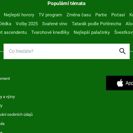
Populární témata
Nejlepší horory
TV program
Změna času
Partie
Počasí
K
Dědka
Volby 2025
Svařené víno
Tatarák podle Pohlreicha
Alo
t ascendentu
Tvarohové knedlíky
Nejlepší palačinky
Švestkov
ement
App
y a výzvy
ty
vání osobních údajů
ěda
ce