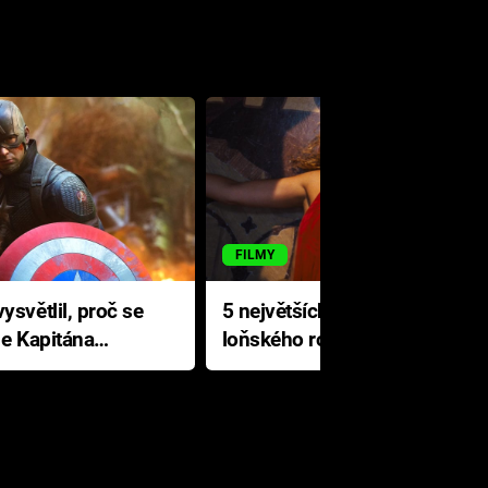
FILMY
ysvětlil, proč se
5 největších propadáků
le Kapitána
loňského roku: Disney na
jediné katastrofě prodělal 200
milionů dolarů