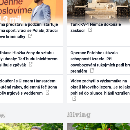
ma představila podzim: startuje
Tank KV-1 Němce dokonale
ma sport, vrací se Polabí, Zrádci
zaskočil
ové kriminálky
thiase Hložka ženy do vztahu
Operace Entebbe ukázala
dy uhnaly: Teď budu iniciátorem
schopnosti Izraele. Při
 slibuje zpěvák
osvobozování rukojmích padl br
premiéra
zloučení s Glenem Hansardem:
Video zachytilo výzkumníka na
outěná rakev, dojemná řeč Bona
okraji lávového jezera. Je to jak
zpěv Irglové s Vedderem
pohled do Slunce, hlásil vzruše