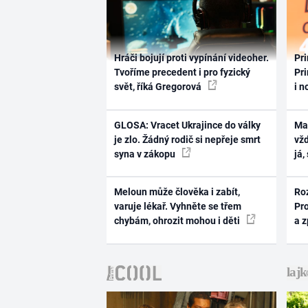
Hráči bojují proti vypínání videoher.
Pri
Tvoříme precedent i pro fyzický
Pri
svět, říká Gregorová
i n
GLOSA: Vracet Ukrajince do války
Ma
je zlo. Žádný rodič si nepřeje smrt
vž
syna v zákopu
já,
Meloun může člověka i zabít,
Ro
varuje lékař. Vyhněte se třem
Pr
chybám, ohrozit mohou i děti
a 