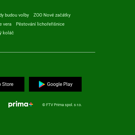
dy budou volby
ZOO Nové začátky
e vera
Pěstování lichořeřišnice
ý koláč
 Store
Google Play
© FTV Prima spol. s r.o.