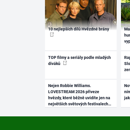
10 nejlepších dílů Hvězdné brány
Ma
hum
vy
TOP filmy a seriály podle mladých
Rap
diváků
Slo
ze
Nejen Robbie Williams.
No
LOVESTREAM 2026 přiveze
ním
hvězdy, které běžně uvidíte jen na
ja
největších světových festivalech