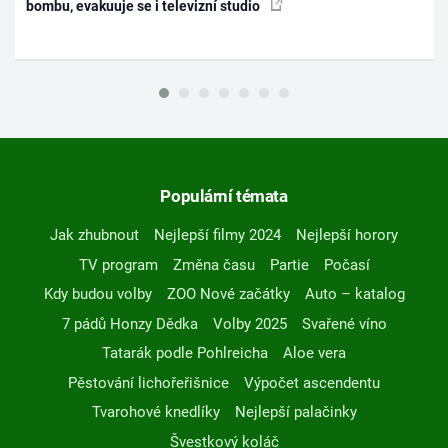
bombu, evakuuje se i televizní studio
Populární témata
Jak zhubnout
Nejlepší filmy 2024
Nejlepší horory
TV program
Změna času
Partie
Počasí
Kdy budou volby
ZOO Nové začátky
Auto – katalog
7 pádů Honzy Dědka
Volby 2025
Svařené víno
Tatarák podle Pohlreicha
Aloe vera
Pěstování lichořeřišnice
Výpočet ascendentu
Tvarohové knedlíky
Nejlepší palačinky
Švestkový koláč