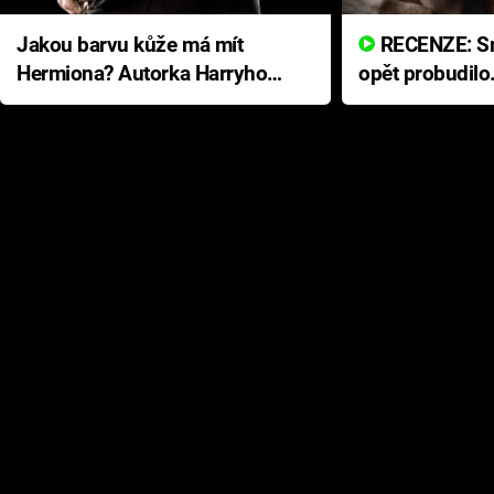
Jakou barvu kůže má mít
RECENZE: Smrtelné zlo se
Hermiona? Autorka Harryho
opět probudilo
Pottera přišla s ráznou
přichází s neo
odpovědí
hororovou nab