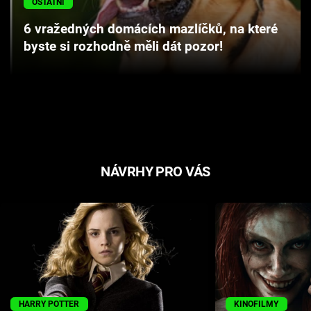
OSTATNÍ
Cool Esport
6 vražedných domácích mazlíčků, na které
byste si rozhodně měli dát pozor!
Pořady
TV Program
Sledujte prima+
Přihlášení
NÁVRHY PRO VÁS
Sledujte nás
HARRY POTTER
KINOFILMY