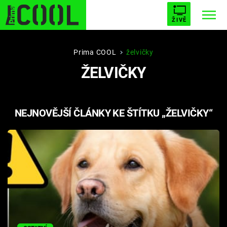
ŽIVĚ
STARHOUSE
BUFFY, PŘEMOŽITELKA UPÍRŮ
Trendy:
Prima COOL
želvičky
ŽELVIČKY
ESCAPE
PLNEJ KOTEL
AVENGERS 5
NEJNOVĚJŠÍ ČLÁNKY KE ŠTÍTKU „ŽELVIČKY“
Témata
Filmy
Seriály
Hry