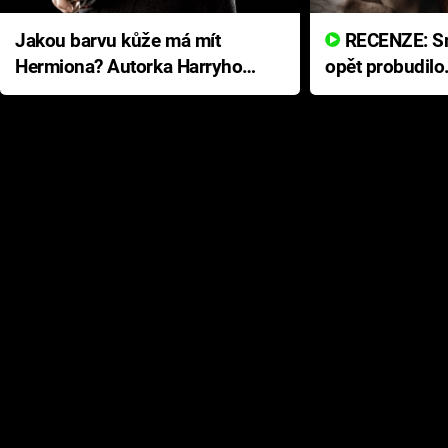
Jakou barvu kůže má mít
RECENZE: Smrtelné zlo se
Hermiona? Autorka Harryho
opět probudilo
Pottera přišla s ráznou
přichází s neo
odpovědí
hororovou nab