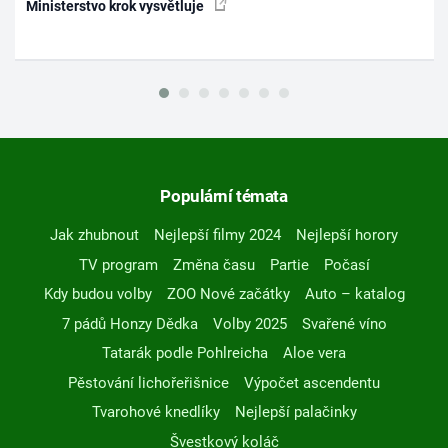
Ministerstvo krok vysvětluje
Populární témata
Jak zhubnout
Nejlepší filmy 2024
Nejlepší horory
TV program
Změna času
Partie
Počasí
Kdy budou volby
ZOO Nové začátky
Auto – katalog
7 pádů Honzy Dědka
Volby 2025
Svařené víno
Tatarák podle Pohlreicha
Aloe vera
Pěstování lichořeřišnice
Výpočet ascendentu
Tvarohové knedlíky
Nejlepší palačinky
Švestkový koláč