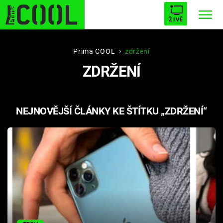
ŽIVĚ
STARHOUSE
BUFFY, PŘEMOŽITELKA UPÍRŮ
Trendy:
Prima COOL
zdržení
ZDRŽENÍ
ESCAPE
PLNEJ KOTEL
AVENGERS 5
NEJNOVĚJŠÍ ČLÁNKY KE ŠTÍTKU „ZDRŽENÍ“
Témata
Filmy
Seriály
Hry