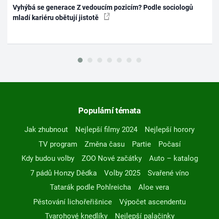
Vyhýbá se generace Z vedoucím pozicím? Podle sociologů
mladí kariéru obětují jistotě
Populární témata
Jak zhubnout
Nejlepší filmy 2024
Nejlepší horory
TV program
Změna času
Partie
Počasí
Kdy budou volby
ZOO Nové začátky
Auto – katalog
7 pádů Honzy Dědka
Volby 2025
Svařené víno
Tatarák podle Pohlreicha
Aloe vera
Pěstování lichořeřišnice
Výpočet ascendentu
Tvarohové knedlíky
Nejlepší palačinky