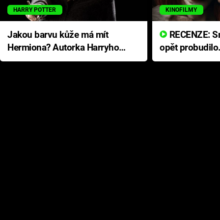
HARRY POTTER
KINOFILMY
Jakou barvu kůže má mít
RECENZE: Smrtelné zlo se
Hermiona? Autorka Harryho
opět probudilo
Pottera přišla s ráznou
přichází s neo
odpovědí
hororovou nab