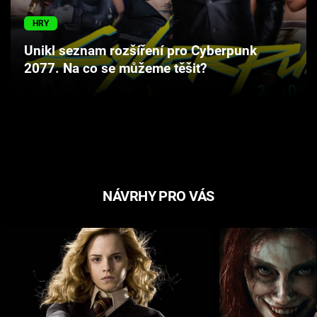
Cool Esport
HRY
Pořady
Unikl seznam rozšíření pro Cyberpunk
2077. Na co se můžeme těšit?
TV Program
Sledujte prima+
Přihlášení
NÁVRHY PRO VÁS
Sledujte nás