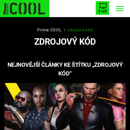
ŽIVĚ
STARHOUSE
BUFFY, PŘEMOŽITELKA UPÍRŮ
Trendy:
Prima COOL
zdrojový kód
ZDROJOVÝ KÓD
ESCAPE
PLNEJ KOTEL
AVENGERS 5
NEJNOVĚJŠÍ ČLÁNKY KE ŠTÍTKU „ZDROJOVÝ
KÓD“
Témata
Filmy
Seriály
Hry