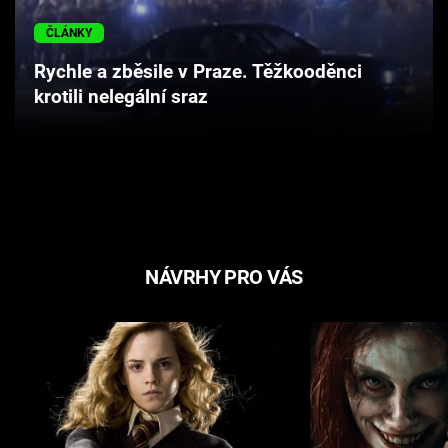
Cool Esport
ČLÁNKY
Pořady
Rychle a zběsile v Praze. Těžkooděnci
krotili nelegální sraz
TV Program
Sledujte prima+
Přihlášení
NÁVRHY PRO VÁS
Sledujte nás