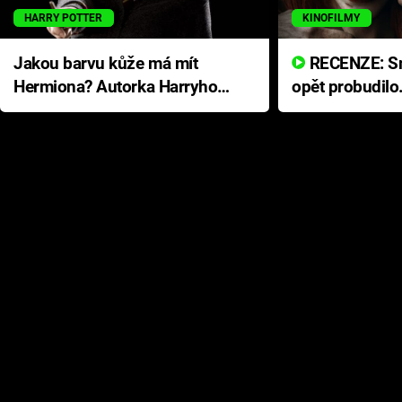
HARRY POTTER
KINOFILMY
Jakou barvu kůže má mít
RECENZE: Smrtelné zlo se
Hermiona? Autorka Harryho
opět probudilo
Pottera přišla s ráznou
přichází s neo
odpovědí
hororovou nab