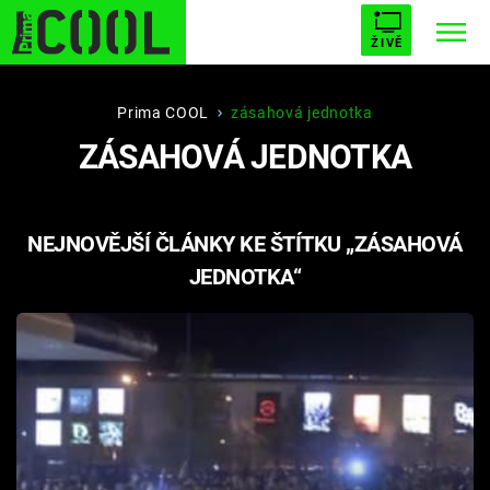
ŽIVĚ
STARHOUSE
BUFFY, PŘEMOŽITELKA UPÍRŮ
Trendy:
Prima COOL
zásahová jednotka
ZÁSAHOVÁ JEDNOTKA
ESCAPE
PLNEJ KOTEL
AVENGERS 5
NEJNOVĚJŠÍ ČLÁNKY KE ŠTÍTKU „ZÁSAHOVÁ
JEDNOTKA“
Témata
Filmy
Seriály
Hry