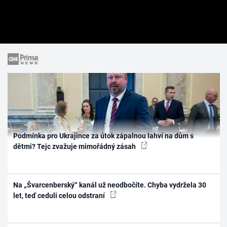
Podmínka pro Ukrajince za útok zápalnou lahví na dům s
dětmi? Tejc zvažuje mimořádný zásah
Na „Švarcenberský“ kanál už neodbočíte. Chyba vydržela 30
let, teď ceduli celou odstraní