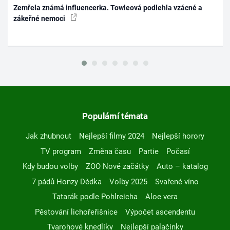
Zemřela známá influencerka. Towleová podlehla vzácné a
zákeřné nemoci
Populární témata
Jak zhubnout
Nejlepší filmy 2024
Nejlepší horory
TV program
Změna času
Partie
Počasí
Kdy budou volby
ZOO Nové začátky
Auto – katalog
7 pádů Honzy Dědka
Volby 2025
Svařené víno
Tatarák podle Pohlreicha
Aloe vera
Pěstování lichořeřišnice
Výpočet ascendentu
Tvarohové knedlíky
Nejlepší palačinky