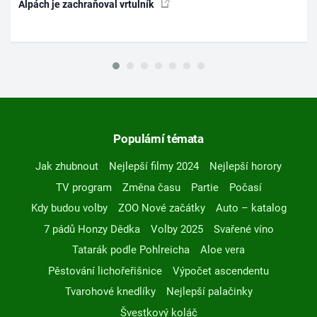
Alpách je zachraňoval vrtulník
Populární témata
Jak zhubnout
Nejlepší filmy 2024
Nejlepší horory
TV program
Změna času
Partie
Počasí
Kdy budou volby
ZOO Nové začátky
Auto – katalog
7 pádů Honzy Dědka
Volby 2025
Svařené víno
Tatarák podle Pohlreicha
Aloe vera
Pěstování lichořeřišnice
Výpočet ascendentu
Tvarohové knedlíky
Nejlepší palačinky
Švestkový koláč