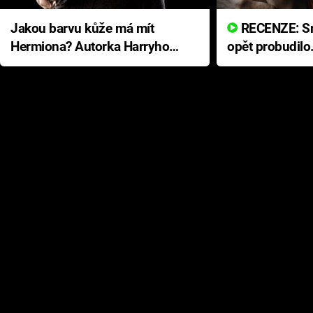
Jakou barvu kůže má mít
RECENZE: Smrtelné zlo se
Hermiona? Autorka Harryho
opět probudilo
Pottera přišla s ráznou
přichází s neo
odpovědí
hororovou nab