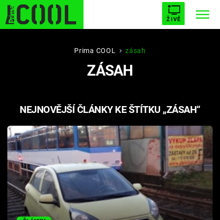
ŽIVĚ
STARHOUSE
BUFFY, PŘEMOŽITELKA UPÍRŮ
Trendy:
Prima COOL
zásah
ZÁSAH
ESCAPE
PLNEJ KOTEL
AVENGERS 5
NEJNOVĚJŠÍ ČLÁNKY KE ŠTÍTKU „ZÁSAH“
Témata
Filmy
Seriály
Hry