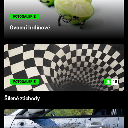
Cool Esport
FOTOGALERIE
Pořady
Ovocní hrdinové
TV Program
Sledujte prima+
Přihlášení
15
FOTOGALERIE
Sledujte nás
Šílené záchody