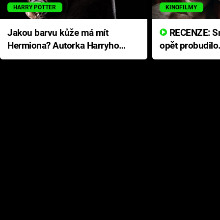
HARRY POTTER
KINOFILMY
Jakou barvu kůže má mít
RECENZE: Smrtelné zlo se
Hermiona? Autorka Harryho
opět probudilo
Pottera přišla s ráznou
přichází s neo
odpovědí
hororovou nab