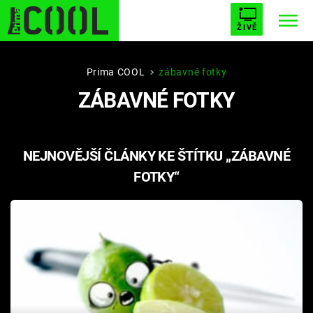
ŽIVĚ
STARHOUSE
BUFFY, PŘEMOŽITELKA UPÍRŮ
Trendy:
Prima COOL
zábavné fotky
ZÁBAVNÉ FOTKY
ESCAPE
PLNEJ KOTEL
AVENGERS 5
NEJNOVĚJŠÍ ČLÁNKY KE ŠTÍTKU „ZÁBAVNÉ
FOTKY“
Témata
Filmy
Seriály
Hry