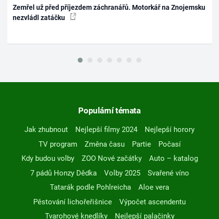
Zemřel už před příjezdem záchranářů. Motorkář na Znojemsku
nezvládl zatáčku
Populární témata
Jak zhubnout
Nejlepší filmy 2024
Nejlepší horory
TV program
Změna času
Partie
Počasí
Kdy budou volby
ZOO Nové začátky
Auto – katalog
7 pádů Honzy Dědka
Volby 2025
Svařené víno
Tatarák podle Pohlreicha
Aloe vera
Pěstování lichořeřišnice
Výpočet ascendentu
Tvarohové knedlíky
Nejlepší palačinky