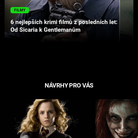
Cool Esport
FILMY
Pořady
6 nejlepších krimi filmů z posledních let:
Od Sicaria k Gentlemanům
TV Program
Sledujte prima+
Přihlášení
NÁVRHY PRO VÁS
Sledujte nás