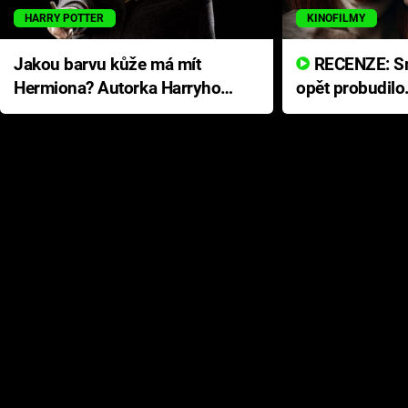
HARRY POTTER
KINOFILMY
Jakou barvu kůže má mít
RECENZE: Smrtelné zlo se
Hermiona? Autorka Harryho
opět probudilo
Pottera přišla s ráznou
přichází s neo
odpovědí
hororovou nab