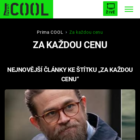
ŽIVĚ
STARHOUSE
BUFFY, PŘEMOŽITELKA UPÍRŮ
Trendy:
Prima COOL
Za každou cenu
ZA KAŽDOU CENU
ESCAPE
PLNEJ KOTEL
AVENGERS 5
NEJNOVĚJŠÍ ČLÁNKY KE ŠTÍTKU „ZA KAŽDOU
CENU“
Témata
Filmy
Seriály
Hry