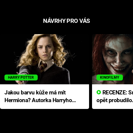
NÁVRHY PRO VÁS
HARRY POTTER
KINOFILMY
Jakou barvu kůže má mít
RECENZE: Smrtelné zlo se
Hermiona? Autorka Harryho
opět probudilo
Pottera přišla s ráznou
přichází s neo
odpovědí
hororovou nab