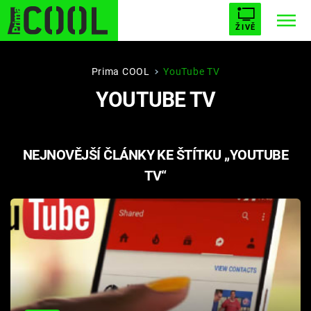
ŽIVĚ
STARHOUSE
BUFFY, PŘEMOŽITELKA UPÍRŮ
Trendy:
Prima COOL
YouTube TV
YOUTUBE TV
ESCAPE
PLNEJ KOTEL
AVENGERS 5
NEJNOVĚJŠÍ ČLÁNKY KE ŠTÍTKU „YOUTUBE
TV“
Témata
Filmy
Seriály
Hry