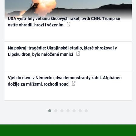
USA vystřílely většinu klíčových raket, tvrdí CNN. Trump se
ostře ohradil, hrozí i vězením
Na pokraji tragédie: Ukrajinské letadlo, které ohrožoval v
Lipsku dron, bylo naložené municí
Vjel do davu v Německu, dva demonstranty zabil. Afghánec
dožije za mřížemi, rozhodl soud