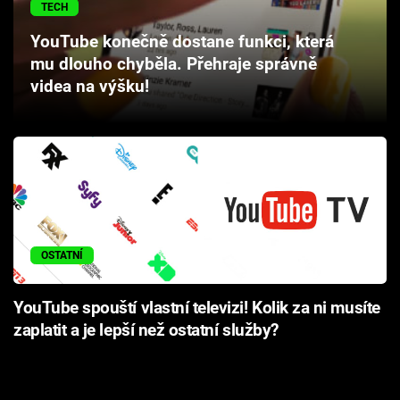
TECH
Cool Esport
YouTube konečně dostane funkci, která
Pořady
mu dlouho chyběla. Přehraje správně
videa na výšku!
TV Program
Sledujte prima+
Přihlášení
OSTATNÍ
Sledujte nás
YouTube spouští vlastní televizi! Kolik za ni musíte
zaplatit a je lepší než ostatní služby?