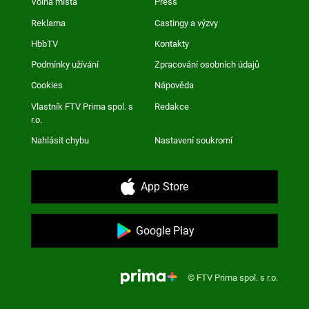
Volná místa
Press
Reklama
Castingy a výzvy
HbbTV
Kontakty
Podmínky užívání
Zpracování osobních údajů
Cookies
Nápověda
Vlastník FTV Prima spol. s
Redakce
r.o.
Nahlásit chybu
Nastavení soukromí
App Store
Google Play
© FTV Prima spol. s r.o.