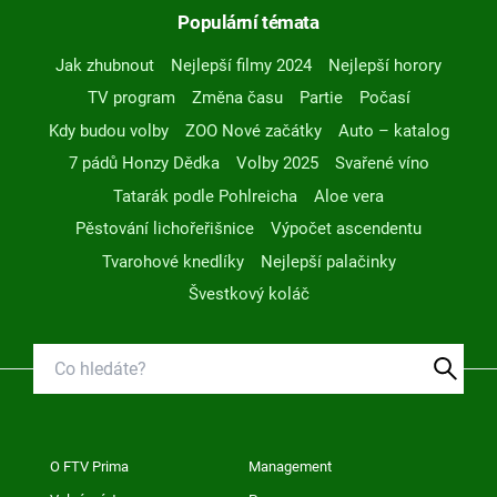
Populární témata
Jak zhubnout
Nejlepší filmy 2024
Nejlepší horory
TV program
Změna času
Partie
Počasí
Kdy budou volby
ZOO Nové začátky
Auto – katalog
7 pádů Honzy Dědka
Volby 2025
Svařené víno
Tatarák podle Pohlreicha
Aloe vera
Pěstování lichořeřišnice
Výpočet ascendentu
Tvarohové knedlíky
Nejlepší palačinky
Švestkový koláč
O FTV Prima
Management