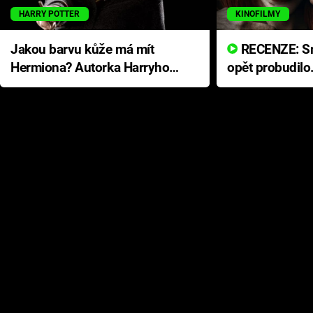
HARRY POTTER
KINOFILMY
Jakou barvu kůže má mít
RECENZE: Smrtelné zlo se
Hermiona? Autorka Harryho
opět probudilo
Pottera přišla s ráznou
přichází s neo
odpovědí
hororovou nab