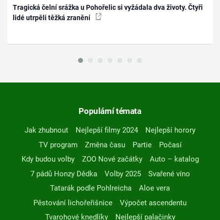
Tragická čelní srážka u Pohořelic si vyžádala dva životy. Čtyři
lidé utrpěli těžká zranění
Populární témata
Jak zhubnout
Nejlepší filmy 2024
Nejlepší horory
TV program
Změna času
Partie
Počasí
Kdy budou volby
ZOO Nové začátky
Auto – katalog
7 pádů Honzy Dědka
Volby 2025
Svařené víno
Tatarák podle Pohlreicha
Aloe vera
Pěstování lichořeřišnice
Výpočet ascendentu
Tvarohové knedlíky
Nejlepší palačinky