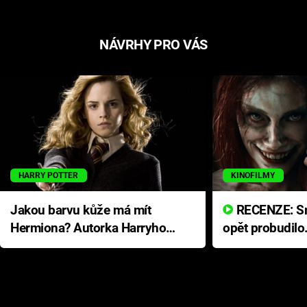
NÁVRHY PRO VÁS
HARRY POTTER
KINOFILMY
Jakou barvu kůže má mít
RECENZE: Smrtelné zlo se
Hermiona? Autorka Harryho
opět probudilo
Pottera přišla s ráznou
přichází s neo
odpovědí
hororovou nab