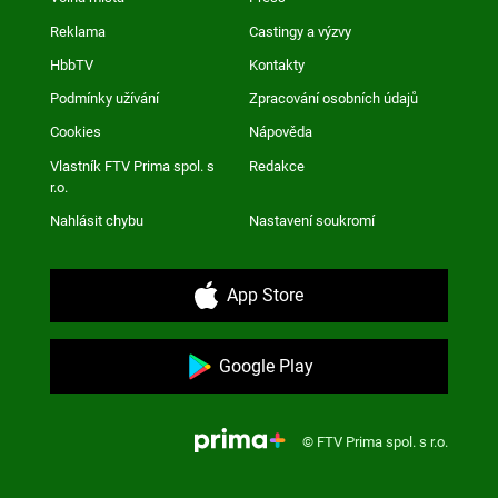
Reklama
Castingy a výzvy
HbbTV
Kontakty
Podmínky užívání
Zpracování osobních údajů
Cookies
Nápověda
Vlastník FTV Prima spol. s
Redakce
r.o.
Nahlásit chybu
Nastavení soukromí
App Store
Google Play
© FTV Prima spol. s r.o.