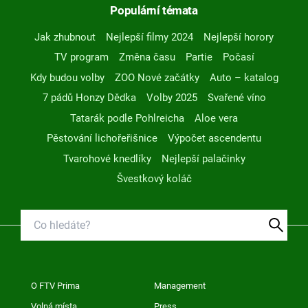
Populární témata
Jak zhubnout
Nejlepší filmy 2024
Nejlepší horory
TV program
Změna času
Partie
Počasí
Kdy budou volby
ZOO Nové začátky
Auto – katalog
7 pádů Honzy Dědka
Volby 2025
Svařené víno
Tatarák podle Pohlreicha
Aloe vera
Pěstování lichořeřišnice
Výpočet ascendentu
Tvarohové knedlíky
Nejlepší palačinky
Švestkový koláč
O FTV Prima
Management
Volná místa
Press