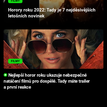
FILMY
Cool Esport
Horory roku 2022: Tady je 7 nejděsivějších
letošních novinek
Pořady
TV Program
Sledujte prima+
Přihlášení
FILMY
Sledujte nás
Nejlepší horor roku ukazuje nebezpečné
natáčení filmů pro dospělé. Tady máte trailer
a první reakce