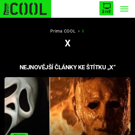
ŽIVĚ
STARHOUSE
BUFFY, PŘEMOŽITELKA UPÍRŮ
Trendy:
Prima COOL
X
X
ESCAPE
PLNEJ KOTEL
AVENGERS 5
NEJNOVĚJŠÍ ČLÁNKY KE ŠTÍTKU „X“
Témata
Filmy
Seriály
Hry