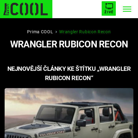
ŽIVĚ
STARHOUSE
BUFFY, PŘEMOŽITELKA UPÍRŮ
Trendy:
Prima COOL
Wrangler Rubicon Recon
WRANGLER RUBICON RECON
ESCAPE
PLNEJ KOTEL
AVENGERS 5
NEJNOVĚJŠÍ ČLÁNKY KE ŠTÍTKU „WRANGLER
RUBICON RECON“
Témata
Filmy
Seriály
Hry