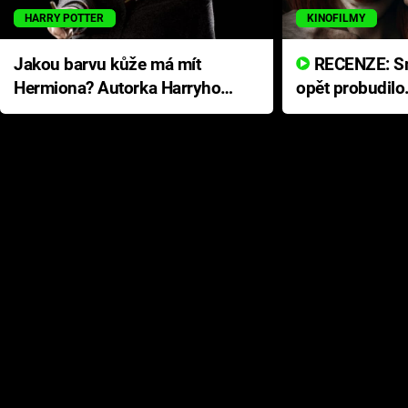
HARRY POTTER
KINOFILMY
Jakou barvu kůže má mít
RECENZE: Smrtelné zlo se
Hermiona? Autorka Harryho
opět probudilo
Pottera přišla s ráznou
přichází s neo
odpovědí
hororovou nab