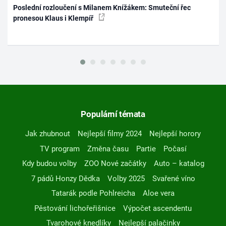
Poslední rozloučení s Milanem Knížákem: Smuteční řec
pronesou Klaus i Klempíř
Populární témata
Jak zhubnout
Nejlepší filmy 2024
Nejlepší horory
TV program
Změna času
Partie
Počasí
Kdy budou volby
ZOO Nové začátky
Auto – katalog
7 pádů Honzy Dědka
Volby 2025
Svařené víno
Tatarák podle Pohlreicha
Aloe vera
Pěstování lichořeřišnice
Výpočet ascendentu
Tvarohové knedlíky
Nejlepší palačinky