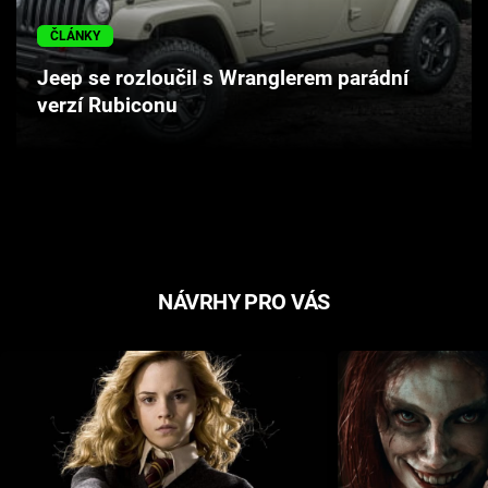
Cool Esport
ČLÁNKY
Pořady
Jeep se rozloučil s Wranglerem parádní
verzí Rubiconu
TV Program
Sledujte prima+
Přihlášení
NÁVRHY PRO VÁS
Sledujte nás