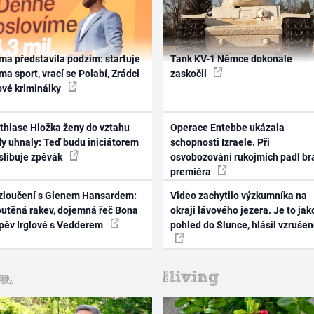
ma představila podzim: startuje
Tank KV-1 Němce dokonale
ma sport, vrací se Polabí, Zrádci
zaskočil
ové kriminálky
thiase Hložka ženy do vztahu
Operace Entebbe ukázala
dy uhnaly: Teď budu iniciátorem
schopnosti Izraele. Při
 slibuje zpěvák
osvobozování rukojmích padl br
premiéra
zloučení s Glenem Hansardem:
Video zachytilo výzkumníka na
outěná rakev, dojemná řeč Bona
okraji lávového jezera. Je to jak
zpěv Irglové s Vedderem
pohled do Slunce, hlásil vzruše