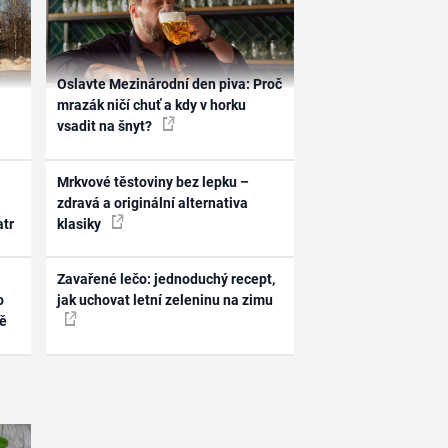
Oslavte Mezinárodní den piva: Proč
mrazák ničí chuť a kdy v horku
vsadit na šnyt?
Mrkvové těstoviny bez lepku –
zdravá a originální alternativa
atr
klasiky
Zavařené lečo: jednoduchý recept,
o
jak uchovat letní zeleninu na zimu
ně