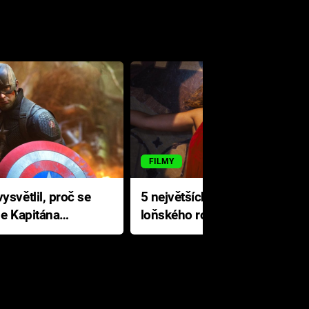
FILMY
ysvětlil, proč se
5 největších propadáků
le Kapitána
loňského roku: Disney na
jediné katastrofě prodělal 200
milionů dolarů