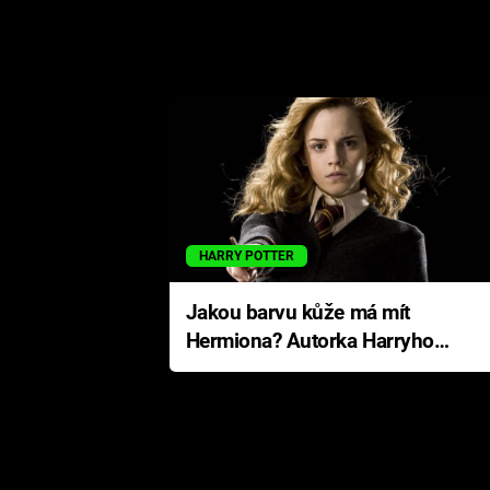
HARRY POTTER
Jakou barvu kůže má mít
Hermiona? Autorka Harryho
Pottera přišla s ráznou
odpovědí