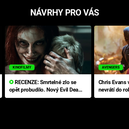
NÁVRHY PRO VÁS
KINOFILMY
AVENGERS
RECENZE: Smrtelné zlo se
Chris Evans v
opět probudilo. Nový Evil Dead
nevrátí do ro
přichází s neodolatelnou
Ameriky
hororovou nabídkou