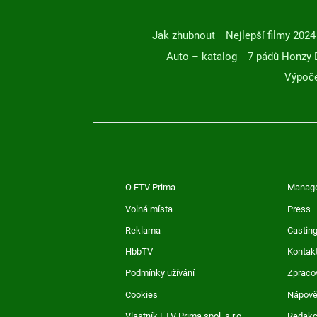
Jak zhubnout
Nejlepší filmy 2024
Auto – katalog
7 pádů Honzy 
Výpoče
O FTV Prima
Manag
Volná místa
Press
Reklama
Casting
HbbTV
Kontak
Podmínky užívání
Zpraco
Cookies
Nápov
Vlastník FTV Prima spol. s r.o.
Redak