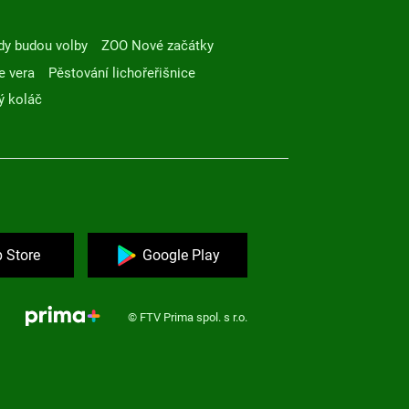
dy budou volby
ZOO Nové začátky
e vera
Pěstování lichořeřišnice
ý koláč
 Store
Google Play
© FTV Prima spol. s r.o.