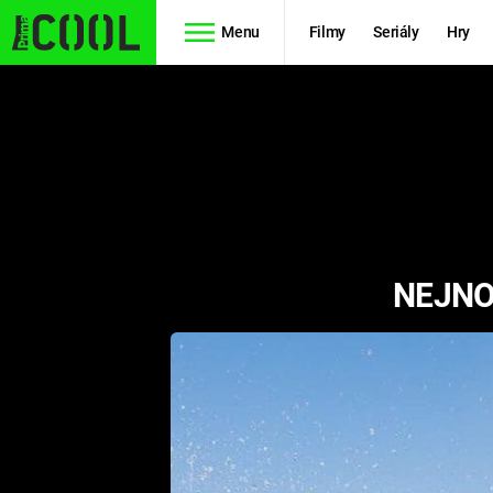
Menu
Filmy
Seriály
Hry
Seriály
Filmy
SIMPSONOVI
STAR WARS
HVĚZDNÁ
AVENGERS
BRÁNA
NEJNO
RYCHLE A
TEORIE
ZBĚSILE 10
VELKÉHO
PREDÁTOR
TŘESKU
FUTURAMA