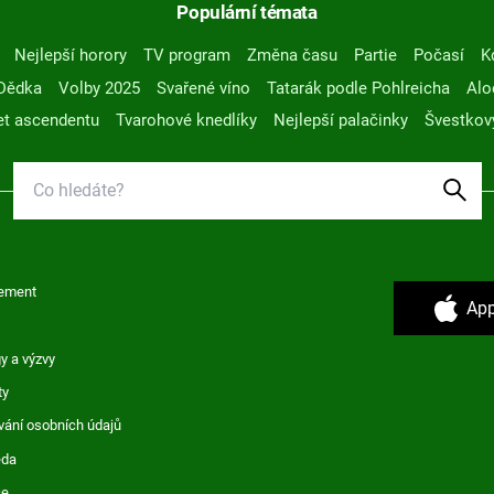
Populární témata
Nejlepší horory
TV program
Změna času
Partie
Počasí
K
Dědka
Volby 2025
Svařené víno
Tatarák podle Pohlreicha
Alo
t ascendentu
Tvarohové knedlíky
Nejlepší palačinky
Švestkov
ement
App
y a výzvy
ty
vání osobních údajů
ěda
ce