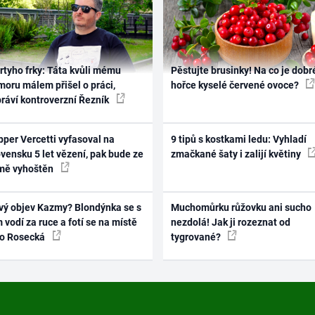
rtyho frky: Táta kvůli mému
Pěstujte brusinky! Na co je dobr
oru málem přišel o práci,
hořce kyselé červené ovoce?
práví kontroverzní Řezník
per Vercetti vyfasoval na
9 tipů s kostkami ledu: Vyhladí
vensku 5 let vězení, pak bude ze
zmačkané šaty i zalijí květiny
mě vyhoštěn
vý objev Kazmy? Blondýnka se s
Muchomůrku růžovku ani sucho
 vodí za ruce a fotí se na místě
nezdolá! Jak ji rozeznat od
ko Rosecká
tygrované?