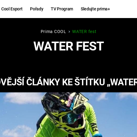
Cool Esport
Pořady
TV Program
Sledujte prima+
Prima COOL
WATER fest
Hry
Zábava
WATER FEST
MAFIA
ZÁBAVN
GALERI
GTA 6
NEJLEP
VĚJŠÍ ČLÁNKY KE ŠTÍTKU „WATER
KINGDOM
KOMEDI
COME:
DELIVERANCE
CHUCK
NORRIS
ESPORT
DEADP