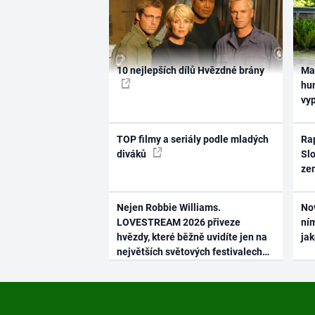
10 nejlepších dílů Hvězdné brány
Ma
hum
vy
TOP filmy a seriály podle mladých
Rap
diváků
Slo
ze
Nejen Robbie Williams.
No
LOVESTREAM 2026 přiveze
ním
hvězdy, které běžně uvidíte jen na
ja
největších světových festivalech