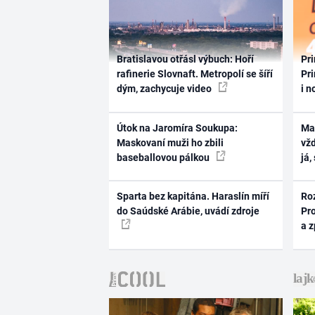
Bratislavou otřásl výbuch: Hoří
Pri
rafinerie Slovnaft. Metropolí se šíří
Pri
dým, zachycuje video
i n
Útok na Jaromíra Soukupa:
Ma
Maskovaní muži ho zbili
vž
baseballovou pálkou
já,
Sparta bez kapitána. Haraslín míří
Ro
do Saúdské Arábie, uvádí zdroje
Pr
a 