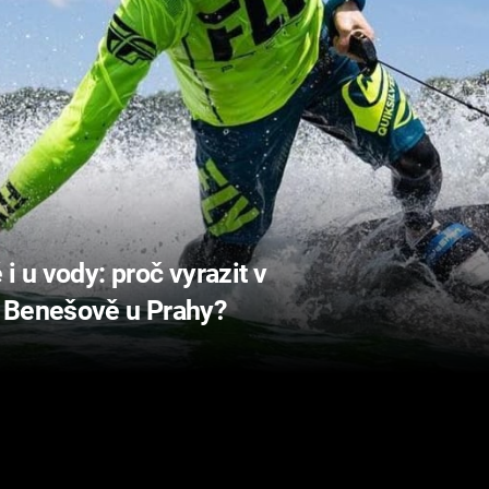
i u vody: proč vyrazit v
 Benešově u Prahy?