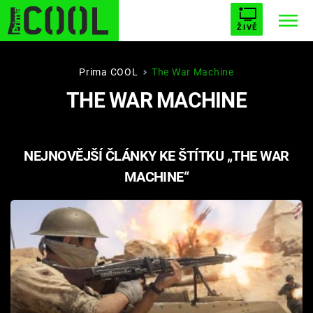
ŽIVĚ
STARHOUSE
BUFFY, PŘEMOŽITELKA UPÍRŮ
Trendy:
Prima COOL
The War Machine
THE WAR MACHINE
ESCAPE
PLNEJ KOTEL
AVENGERS 5
NEJNOVĚJŠÍ ČLÁNKY KE ŠTÍTKU „THE WAR
MACHINE“
Témata
Filmy
Seriály
Hry