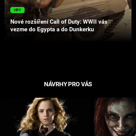
Cool Esport
HRY
Pořady
Nové rozšíření Call of Duty: WWII vás
vezme do Egypta a do Dunkerku
TV Program
Sledujte prima+
Přihlášení
NÁVRHY PRO VÁS
Sledujte nás