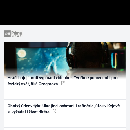
Hráči bojují proti vypínání videoher. Tvoříme precedent i pro
fyzický svět, říká Gregorová
Ohnivý úder v týlu: Ukrajinci ochromili rafinérie, útok v Kyjevě
si vyžádal i život dítěte