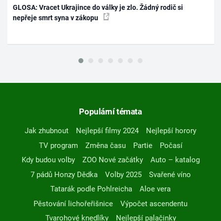
GLOSA: Vracet Ukrajince do války je zlo. Žádný rodič si
nepřeje smrt syna v zákopu
Populární témata
Jak zhubnout
Nejlepší filmy 2024
Nejlepší horory
TV program
Změna času
Partie
Počasí
Kdy budou volby
ZOO Nové začátky
Auto – katalog
7 pádů Honzy Dědka
Volby 2025
Svařené víno
Tatarák podle Pohlreicha
Aloe vera
Pěstování lichořeřišnice
Výpočet ascendentu
Tvarohové knedlíky
Nejlepší palačinky