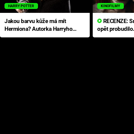
HARRY POTTER
KINOFILMY
Jakou barvu kůže má mít
RECENZE: Smrtelné zlo se
Hermiona? Autorka Harryho
opět probudilo
Pottera přišla s ráznou
přichází s neo
odpovědí
hororovou nab