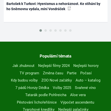
Bartošek k Turkovi: Hyenismus a nehoráznost. Ke stíhání by
ho Sněmovna vydala, míní Vondráček
Populární témata
Jak zhubnout
Nejlepší filmy 2024
Nejlepší horory
TV program
Změna času
Partie
Počasí
Kdy budou volby
ZOO Nové začátky
Auto – katalog
7 pádů Honzy Dědka
Volby 2025
Svařené víno
Tatarák podle Pohlreicha
Aloe vera
Pěstování lichořeřišnice
Výpočet ascendentu
Tvarohové knedlíky
Nejlepší palačinky