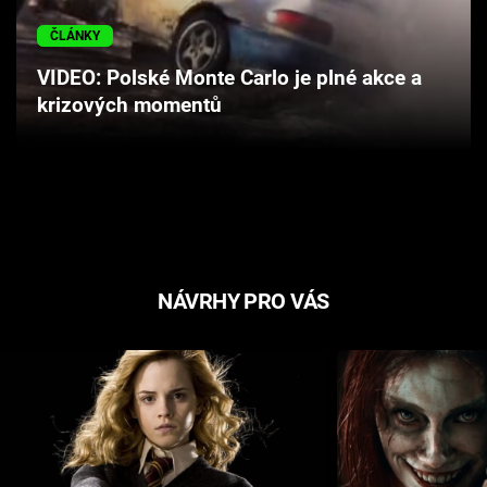
Cool Esport
ČLÁNKY
Pořady
VIDEO: Polské Monte Carlo je plné akce a
krizových momentů
TV Program
Sledujte prima+
Přihlášení
NÁVRHY PRO VÁS
Sledujte nás