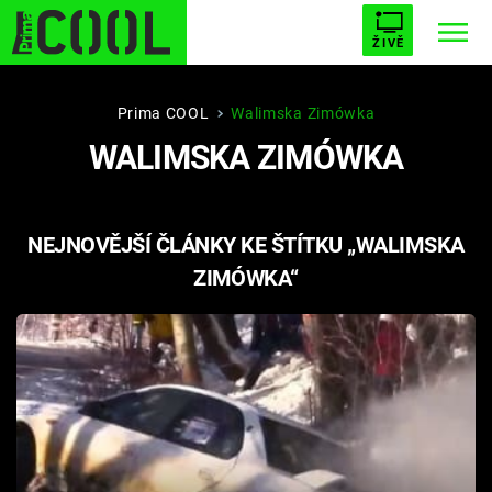
ŽIVĚ
STARHOUSE
BUFFY, PŘEMOŽITELKA UPÍRŮ
Trendy:
Prima COOL
Walimska Zimówka
WALIMSKA ZIMÓWKA
ESCAPE
PLNEJ KOTEL
AVENGERS 5
NEJNOVĚJŠÍ ČLÁNKY KE ŠTÍTKU „WALIMSKA
ZIMÓWKA“
Témata
Filmy
Seriály
Hry