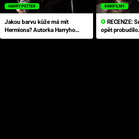
HARRY POTTER
KINOFILMY
Jakou barvu kůže má mít
RECENZE: Smrtelné zlo se
Hermiona? Autorka Harryho
opět probudilo
Pottera přišla s ráznou
přichází s neo
odpovědí
hororovou nab