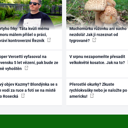
rtyho frky: Táta kvůli mému
Muchomůrku růžovku ani sucho
oru málem přišel o práci,
nezdolá! Jak ji rozeznat od
práví kontroverzní Řezník
tygrované?
per Vercetti vyfasoval na
V srpnu nezapomeňte přesadit
vensku 5 let vězení, pak bude ze
velkokvěté kosatce. Jak na to?
mě vyhoštěn
vý objev Kazmy? Blondýnka se s
Přerostlé okurky? Zkuste
 vodí za ruce a fotí se na místě
rychlokvašky nebo je naložte po
ko Rosecká
americku!