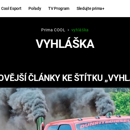
Cool Esport
Pořady
TV Program
Sledujte prima+
Prima COOL
vyhláška
Hry
Zábava
VYHLÁŠKA
MAFIA
ZÁBAVN
GALERI
GTA 6
NEJLEP
OVĚJŠÍ ČLÁNKY KE ŠTÍTKU „VYHL
KINGDOM
KOMEDI
COME:
DELIVERANCE
CHUCK
NORRIS
ESPORT
DEADP