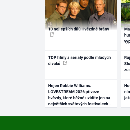
10 nejlepších dílů Hvězdné brány
Ma
hum
vy
TOP filmy a seriály podle mladých
Rap
diváků
Slo
ze
Nejen Robbie Williams.
No
LOVESTREAM 2026 přiveze
ním
hvězdy, které běžně uvidíte jen na
ja
největších světových festivalech