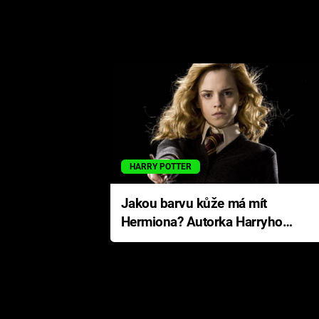
HARRY POTTER
Jakou barvu kůže má mít
Hermiona? Autorka Harryho
Pottera přišla s ráznou
odpovědí