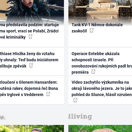
ma představila podzim: startuje
Tank KV-1 Němce dokonale
ma sport, vrací se Polabí, Zrádci
zaskočil
ové kriminálky
thiase Hložka ženy do vztahu
Operace Entebbe ukázala
dy uhnaly: Teď budu iniciátorem
schopnosti Izraele. Při
 slibuje zpěvák
osvobozování rukojmích padl br
premiéra
zloučení s Glenem Hansardem:
Video zachytilo výzkumníka na
outěná rakev, dojemná řeč Bona
okraji lávového jezera. Je to jak
zpěv Irglové s Vedderem
pohled do Slunce, hlásil vzruše