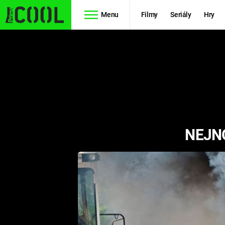
Menu
Filmy
Seriály
Hry
Seriály
Filmy
SIMPSONOVI
STAR WARS
HVĚZDNÁ
AVENGERS
BRÁNA
NEJN
RYCHLE A
TEORIE
ZBĚSILE 10
VELKÉHO
PREDÁTOR
TŘESKU
FUTURAMA