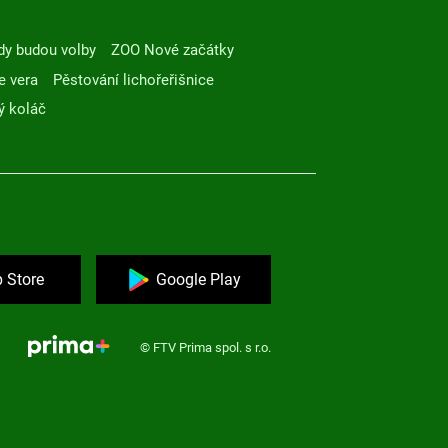
dy budou volby
ZOO Nové začátky
e vera
Pěstování lichořeřišnice
ý koláč
 Store
Google Play
© FTV Prima spol. s r.o.