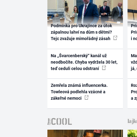
Podmínka pro Ukrajince za útok
Pri
zápalnou lahví na dům s dětmi?
Pri
Tejc zvažuje mimořádný zásah
i n
Na „Švarcenberský“ kanál už
Ma
neodbočíte. Chyba vydržela 30 let,
vž
teď ceduli celou odstraní
já,
Zemřela známá influencerka.
Ro
Towleová podlehla vzácné a
Pr
zákeřné nemoci
a 