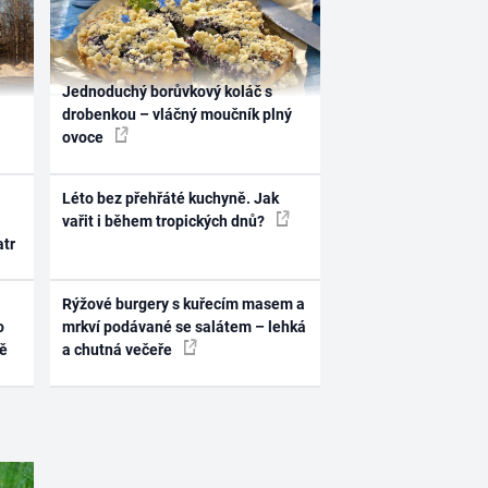
Jednoduchý borůvkový koláč s
drobenkou – vláčný moučník plný
ovoce
Léto bez přehřáté kuchyně. Jak
vařit i během tropických dnů?
atr
Rýžové burgery s kuřecím masem a
o
mrkví podávané se salátem – lehká
ně
a chutná večeře