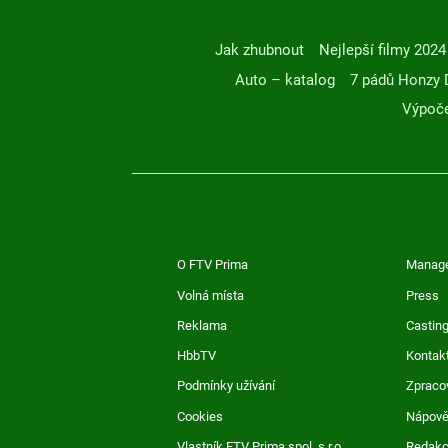
Jak zhubnout
Nejlepší filmy 2024
Auto – katalog
7 pádů Honzy 
Výpoče
O FTV Prima
Manag
Volná místa
Press
Reklama
Casting
HbbTV
Kontak
Podmínky užívání
Zpraco
Cookies
Nápov
Vlastník FTV Prima spol. s r.o.
Redak