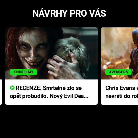
NÁVRHY PRO VÁS
KINOFILMY
AVENGERS
RECENZE: Smrtelné zlo se
Chris Evans v
opět probudilo. Nový Evil Dead
nevrátí do ro
přichází s neodolatelnou
Ameriky
hororovou nabídkou