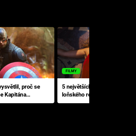
FILMY
ysvětlil, proč se
5 největších propadáků
le Kapitána
loňského roku: Disney na
jediné katastrofě prodělal 200
milionů dolarů