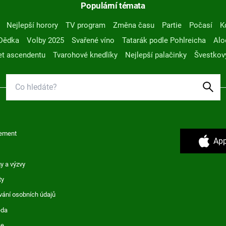
Populární témata
Nejlepší horory
TV program
Změna času
Partie
Počasí
K
Dědka
Volby 2025
Svařené víno
Tatarák podle Pohlreicha
Alo
t ascendentu
Tvarohové knedlíky
Nejlepší palačinky
Švestkov
ement
App
y a výzvy
ty
vání osobních údajů
ěda
ce