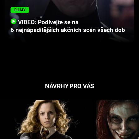
Cool Esport
FILMY
Pořady
VIDEO: Podívejte se na
6 nejnápaditějších akčních scén všech dob
TV Program
Sledujte prima+
Přihlášení
NÁVRHY PRO VÁS
Sledujte nás