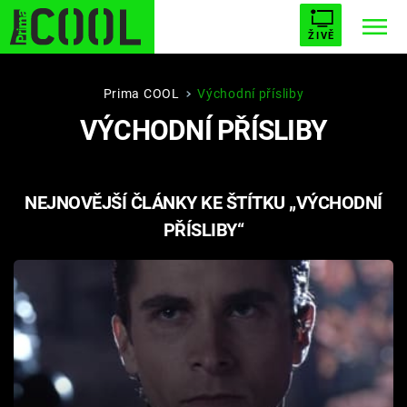
ŽIVĚ
STARHOUSE
BUFFY, PŘEMOŽITELKA UPÍRŮ
Trendy:
Prima COOL
Východní přísliby
VÝCHODNÍ PŘÍSLIBY
ESCAPE
PLNEJ KOTEL
AVENGERS 5
NEJNOVĚJŠÍ ČLÁNKY KE ŠTÍTKU „VÝCHODNÍ
PŘÍSLIBY“
Témata
Filmy
Seriály
Hry