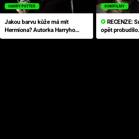
HARRY POTTER
KINOFILMY
Jakou barvu kůže má mít
RECENZE: Smrtelné zlo se
Hermiona? Autorka Harryho
opět probudilo
Pottera přišla s ráznou
přichází s neo
odpovědí
hororovou nab