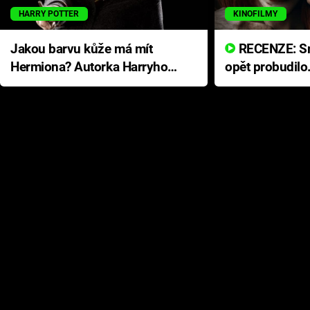
HARRY POTTER
KINOFILMY
Jakou barvu kůže má mít
RECENZE: Smrtelné zlo se
Hermiona? Autorka Harryho
opět probudilo
Pottera přišla s ráznou
přichází s neo
odpovědí
hororovou nab