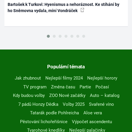
Bartošek k Turkovi: Hyenismus a nehoráznost. Ke stíhání by
ho Sněmovna vydala, míní Vondráček
Populární témata
Jak zhubnout
Nejlepší filmy 2024
Nejlepší horory
TV program
Změna času
Partie
Počasí
Kdy budou volby
ZOO Nové začátky
Auto – katalog
7 pádů Honzy Dědka
Volby 2025
Svařené víno
Tatarák podle Pohlreicha
Aloe vera
Pěstování lichořeřišnice
Výpočet ascendentu
Tvarohové knedlíky
Nejlepší palačinky