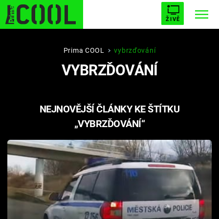
ŽIVĚ
STARHOUSE
BUFFY, PŘEMOŽITELKA UPÍRŮ
Trendy:
Prima COOL
vybrzďování
VYBRZĎOVÁNÍ
ESCAPE
PLNEJ KOTEL
AVENGERS 5
NEJNOVĚJŠÍ ČLÁNKY KE ŠTÍTKU
„VYBRZĎOVÁNÍ“
Témata
Filmy
Seriály
Hry