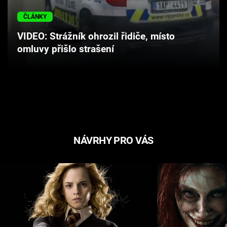
Cool Esport
ČLÁNKY
Pořady
VIDEO: Strážník ohrozil řidiče, místo
omluvy přišlo strašení
TV Program
Sledujte prima+
Přihlášení
NÁVRHY PRO VÁS
Sledujte nás