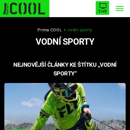
ŽIVĚ
STARHOUSE
BUFFY, PŘEMOŽITELKA UPÍRŮ
Trendy:
Prima COOL
vodní sporty
VODNÍ SPORTY
ESCAPE
PLNEJ KOTEL
AVENGERS 5
NEJNOVĚJŠÍ ČLÁNKY KE ŠTÍTKU „VODNÍ
SPORTY“
Témata
Filmy
Seriály
Hry