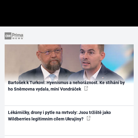
Bartošek k Turkovi: Hyenismus a nehoráznost. Ke stíhání by
ho Sněmovna vydala, míní Vondráček
Lékárničky, drony i pytle na mrtvoly: Jsou tržiště jako
Wildberries legitimním cílem Ukrajiny?