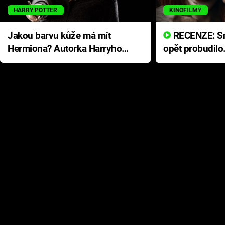
HARRY POTTER
KINOFILMY
Jakou barvu kůže má mít
RECENZE: Smrtelné zlo se
Hermiona? Autorka Harryho
opět probudilo
Pottera přišla s ráznou
přichází s neo
odpovědí
hororovou nab