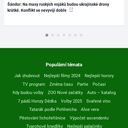
Šándor: Na masy ruských vojáků budou ukrajinské drony
krátké. Konflikt se nevyvíjí dobře
Populární témata
Jak zhubnout
Nejlepší filmy 2024
Nejlepší horory
TV program
Změna času
Partie
Počasí
Kdy budou volby
ZOO Nové začátky
Auto – katalog
7 pádů Honzy Dědka
Volby 2025
Svařené víno
Tatarák podle Pohlreicha
Aloe vera
Pěstování lichořeřišnice
Výpočet ascendentu
Tvarohové knedlíky
Nejlepší palačinky