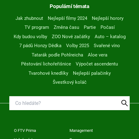
Populární témata
Jak zhubnout
Nejlepší filmy 2024
Nejlepší horory
TV program
Změna času
Partie
Počasí
Kdy budou volby
ZOO Nové začátky
Auto – katalog
7 pádů Honzy Dědka
Volby 2025
Svařené víno
Tatarák podle Pohlreicha
Aloe vera
Pěstování lichořeřišnice
Výpočet ascendentu
Tvarohové knedlíky
Nejlepší palačinky
Švestkový koláč
O FTV Prima
Management