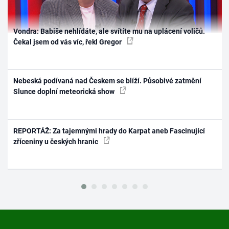
Vondra: Babiše nehlídáte, ale svítíte mu na uplácení voličů.
Čekal jsem od vás víc, řekl Gregor
Nebeská podívaná nad Českem se blíží. Působivé zatmění
Slunce doplní meteorická show
REPORTÁŽ: Za tajemnými hrady do Karpat aneb Fascinující
zříceniny u českých hranic