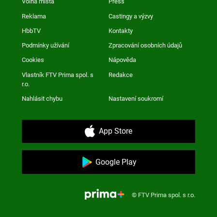
Volná místa
Press
Reklama
Castingy a výzvy
HbbTV
Kontakty
Podmínky užívání
Zpracování osobních údajů
Cookies
Nápověda
Vlastník FTV Prima spol. s
Redakce
r.o.
Nahlásit chybu
Nastavení soukromí
App Store
Google Play
© FTV Prima spol. s r.o.