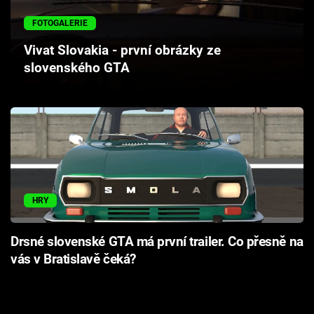
Cool Esport
FOTOGALERIE
Pořady
Vivat Slovakia - první obrázky ze
slovenského GTA
TV Program
Sledujte prima+
Přihlášení
HRY
Sledujte nás
Drsné slovenské GTA má první trailer. Co přesně na
vás v Bratislavě čeká?