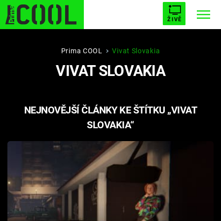
ŽIVĚ
STARHOUSE
BUFFY, PŘEMOŽITELKA UPÍRŮ
Trendy:
Prima COOL
Vivat Slovakia
VIVAT SLOVAKIA
ESCAPE
PLNEJ KOTEL
AVENGERS 5
NEJNOVĚJŠÍ ČLÁNKY KE ŠTÍTKU „VIVAT
SLOVAKIA“
Témata
Filmy
Seriály
Hry