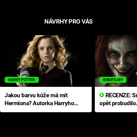
NÁVRHY PRO VÁS
HARRY POTTER
KINOFILMY
Jakou barvu kůže má mít
RECENZE: Smrtelné zlo se
Hermiona? Autorka Harryho
opět probudilo
Pottera přišla s ráznou
přichází s neo
odpovědí
hororovou nab