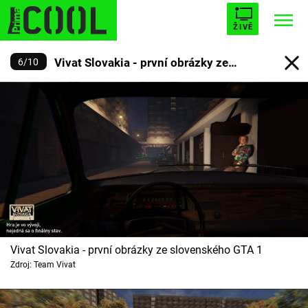
ŽIVĚ
Vivat Slovakia - první obrázky ze
6
/
10
STARHOUSE
BUFFY, PŘEMOŽITELKA UPÍRŮ
Trendy:
slovenského GTA
ESCAPE
PLNEJ KOTEL
AVENGERS 5
Témata
Filmy
Vivat Slovakia - první obrázky ze slovenského GTA 1
Seriály
Zdroj: Team Vivat
Hry