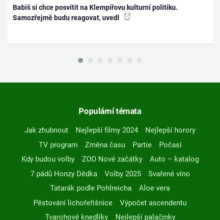
Babiš si chce posvítit na Klempířovu kulturní politiku.
Samozřejmě budu reagovat, uvedl
Populární témata
Jak zhubnout
Nejlepší filmy 2024
Nejlepší horory
TV program
Změna času
Partie
Počasí
Kdy budou volby
ZOO Nové začátky
Auto – katalog
7 pádů Honzy Dědka
Volby 2025
Svařené víno
Tatarák podle Pohlreicha
Aloe vera
Pěstování lichořeřišnice
Výpočet ascendentu
Tvarohové knedlíky
Nejlepší palačinky