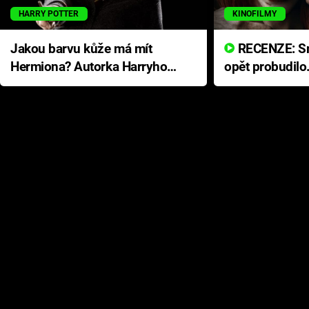
HARRY POTTER
KINOFILMY
Jakou barvu kůže má mít
RECENZE: Smrtelné zlo se
Hermiona? Autorka Harryho
opět probudilo
Pottera přišla s ráznou
přichází s neo
odpovědí
hororovou nab