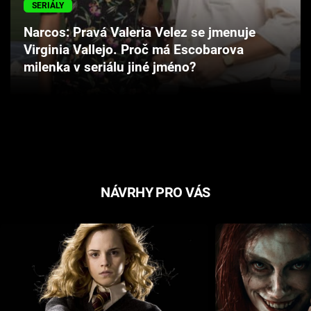
SERIÁLY
Cool Esport
Narcos: Pravá Valeria Velez se jmenuje
Pořady
Virginia Vallejo. Proč má Escobarova
milenka v seriálu jiné jméno?
TV Program
Sledujte prima+
Přihlášení
NÁVRHY PRO VÁS
Sledujte nás