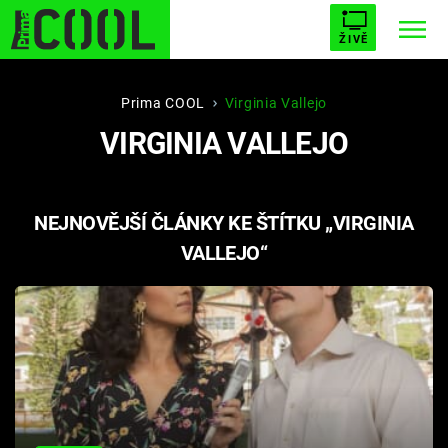
ŽIVĚ
STARHOUSE
BUFFY, PŘEMOŽITELKA UPÍRŮ
Trendy:
Prima COOL
Virginia Vallejo
VIRGINIA VALLEJO
ESCAPE
PLNEJ KOTEL
AVENGERS 5
NEJNOVĚJŠÍ ČLÁNKY KE ŠTÍTKU „VIRGINIA
VALLEJO“
Témata
Filmy
Seriály
Hry