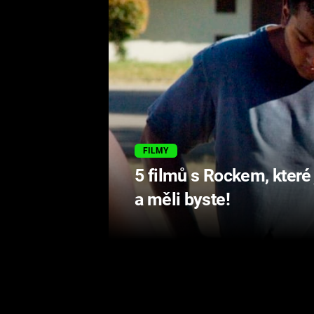
FILMY
5 filmů s Rockem, které 
a měli byste!