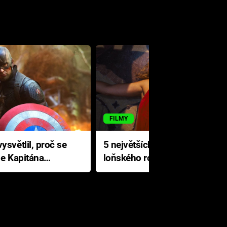
FILMY
ysvětlil, proč se
5 největších propadáků
le Kapitána
loňského roku: Disney na
jediné katastrofě prodělal 200
milionů dolarů