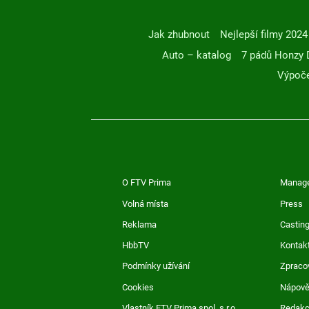
Jak zhubnout
Nejlepší filmy 2024
Auto – katalog
7 pádů Honzy 
Výpoče
O FTV Prima
Manag
Volná místa
Press
Reklama
Casting
HbbTV
Kontak
Podmínky užívání
Zpraco
Cookies
Nápov
Vlastník FTV Prima spol. s r.o.
Redak