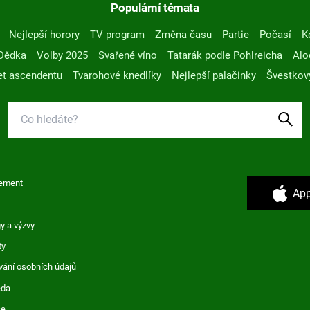
Populární témata
Nejlepší horory
TV program
Změna času
Partie
Počasí
K
Dědka
Volby 2025
Svařené víno
Tatarák podle Pohlreicha
Alo
t ascendentu
Tvarohové knedlíky
Nejlepší palačinky
Švestkov
ement
App
y a výzvy
ty
vání osobních údajů
ěda
ce