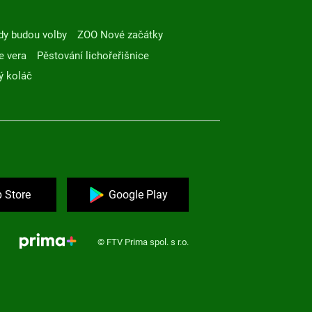
dy budou volby
ZOO Nové začátky
e vera
Pěstování lichořeřišnice
ý koláč
 Store
Google Play
© FTV Prima spol. s r.o.