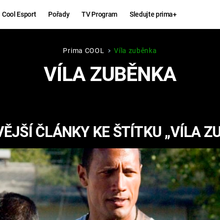
Cool Esport
Pořady
TV Program
Sledujte prima+
Prima COOL
Víla zuběnka
Hry
Zábava
VÍLA ZUBĚNKA
MAFIA
ZÁBAVN
GALERI
GTA 6
NEJLEP
ĚJŠÍ ČLÁNKY KE ŠTÍTKU „VÍLA Z
KINGDOM
KOMEDI
COME:
DELIVERANCE
CHUCK
NORRIS
ESPORT
DEADP