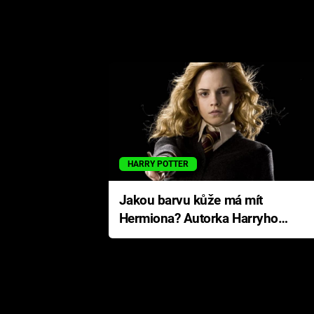
HARRY POTTER
Jakou barvu kůže má mít
Hermiona? Autorka Harryho
Pottera přišla s ráznou
odpovědí