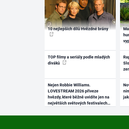
10 nejlepších dílů Hvězdné brány
Ma
hum
vy
TOP filmy a seriály podle mladých
Rap
diváků
Slo
ze
Nejen Robbie Williams.
No
LOVESTREAM 2026 přiveze
ním
hvězdy, které běžně uvidíte jen na
ja
největších světových festivalech