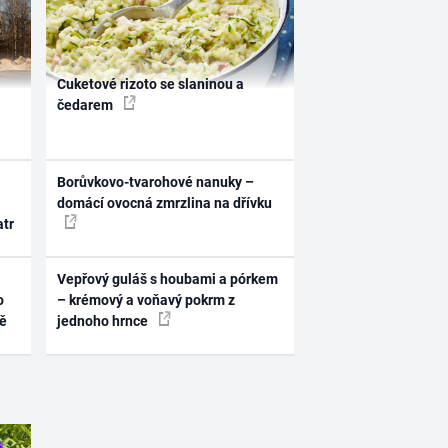
Cuketové rizoto se slaninou a
čedarem
Borůvkovo-tvarohové nanuky –
domácí ovocná zmrzlina na dřívku
atr
Vepřový guláš s houbami a pórkem
o
– krémový a voňavý pokrm z
ně
jednoho hrnce