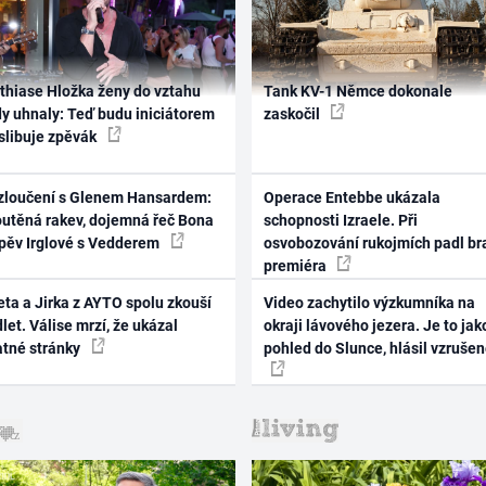
thiase Hložka ženy do vztahu
Tank KV-1 Němce dokonale
dy uhnaly: Teď budu iniciátorem
zaskočil
 slibuje zpěvák
zloučení s Glenem Hansardem:
Operace Entebbe ukázala
outěná rakev, dojemná řeč Bona
schopnosti Izraele. Při
zpěv Irglové s Vedderem
osvobozování rukojmích padl br
premiéra
ta a Jirka z AYTO spolu zkouší
Video zachytilo výzkumníka na
let. Válise mrzí, že ukázal
okraji lávového jezera. Je to jak
atné stránky
pohled do Slunce, hlásil vzruše