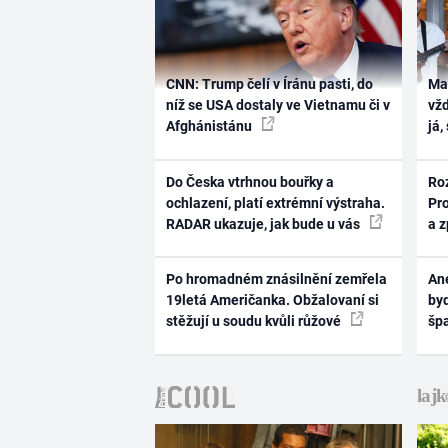
CNN: Trump čelí v Íránu pasti, do
Ma
níž se USA dostaly ve Vietnamu či v
vž
Afghánistánu
já,
Do Česka vtrhnou bouřky a
Ro
ochlazení, platí extrémní výstraha.
Pr
RADAR ukazuje, jak bude u vás
a 
Po hromadném znásilnění zemřela
Ane
19letá Američanka. Obžalovaní si
byd
stěžují u soudu kvůli růžové
šp