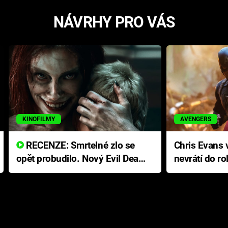
NÁVRHY PRO VÁS
KINOFILMY
AVENGERS
RECENZE: Smrtelné zlo se
Chris Evans v
opět probudilo. Nový Evil Dead
nevrátí do ro
přichází s neodolatelnou
Ameriky
hororovou nabídkou