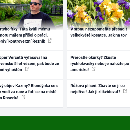
rtyho frky: Táta kvůli mému
V srpnu nezapomeňte přesadit
oru málem přišel o práci,
velkokvěté kosatce. Jak na to?
práví kontroverzní Řezník
per Vercetti vyfasoval na
Přerostlé okurky? Zkuste
vensku 5 let vězení, pak bude ze
rychlokvašky nebo je naložte po
mě vyhoštěn
americku!
vý objev Kazmy? Blondýnka se s
Růžová plíseň: Zbavte se jí co
 vodí za ruce a fotí se na místě
nejdříve! Jak ji zlikvidovat?
ko Rosecká