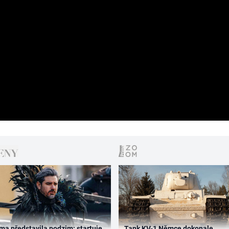
ma představila podzim: startuje
Tank KV-1 Němce dokonale