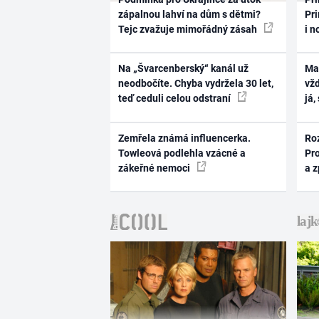
zápalnou lahví na dům s dětmi?
Pri
Tejc zvažuje mimořádný zásah
i n
Na „Švarcenberský“ kanál už
Ma
neodbočíte. Chyba vydržela 30 let,
vž
teď ceduli celou odstraní
já,
Zemřela známá influencerka.
Ro
Towleová podlehla vzácné a
Pr
zákeřné nemoci
a 