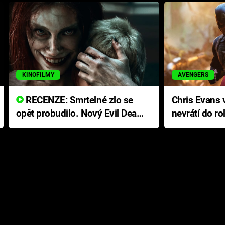
KINOFILMY
AVENGERS
RECENZE: Smrtelné zlo se
Chris Evans v
opět probudilo. Nový Evil Dead
nevrátí do ro
přichází s neodolatelnou
Ameriky
hororovou nabídkou