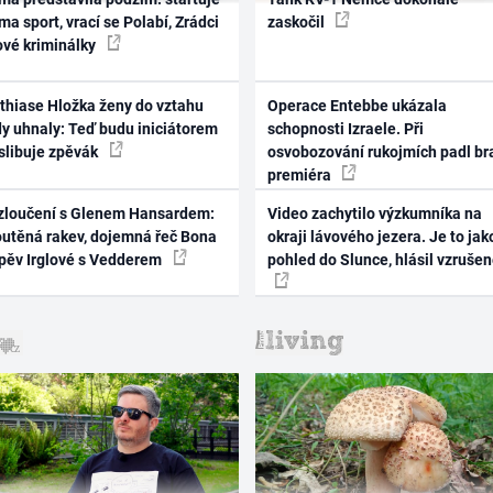
ma sport, vrací se Polabí, Zrádci
zaskočil
ové kriminálky
thiase Hložka ženy do vztahu
Operace Entebbe ukázala
dy uhnaly: Teď budu iniciátorem
schopnosti Izraele. Při
 slibuje zpěvák
osvobozování rukojmích padl br
premiéra
zloučení s Glenem Hansardem:
Video zachytilo výzkumníka na
outěná rakev, dojemná řeč Bona
okraji lávového jezera. Je to jak
zpěv Irglové s Vedderem
pohled do Slunce, hlásil vzruše