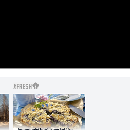
Jednoduchý borůvkový koláč s