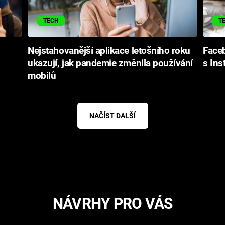
TECH
T
Nejstahovanější aplikace letošního roku
Face
ukazují, jak pandemie změnila používání
s In
mobilů
NAČÍST DALŠÍ
NÁVRHY PRO VÁS