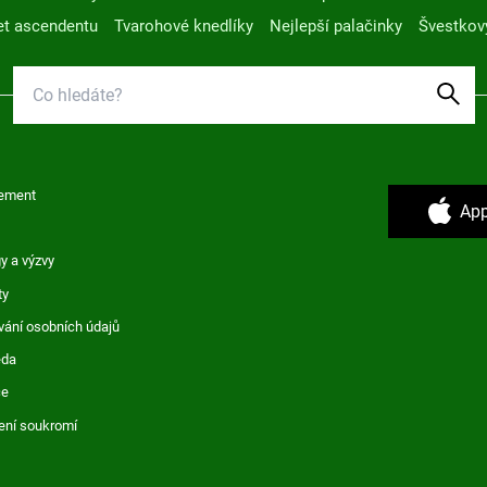
t ascendentu
Tvarohové knedlíky
Nejlepší palačinky
Švestkov
ement
App
y a výzvy
ty
vání osobních údajů
ěda
ce
ení soukromí