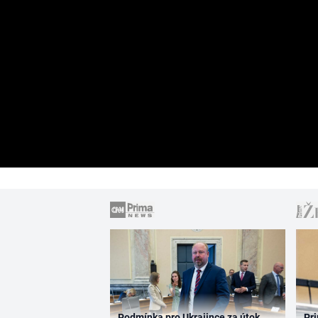
Podmínka pro Ukrajince za útok
Pri