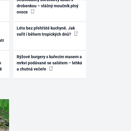
drobenkou – vláčný moučník plný
ovoce
Léto bez přehřáté kuchyně. Jak
vařit i během tropických dnů?
atr
Rýžové burgery s kuřecím masem a
o
mrkví podávané se salátem – lehká
ně
a chutná večeře