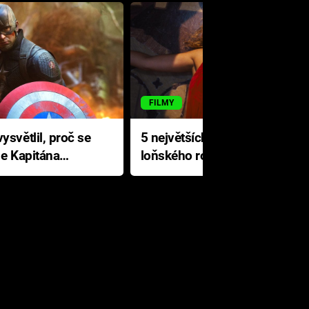
FILMY
ysvětlil, proč se
5 největších propadáků
le Kapitána
loňského roku: Disney na
jediné katastrofě prodělal 200
milionů dolarů