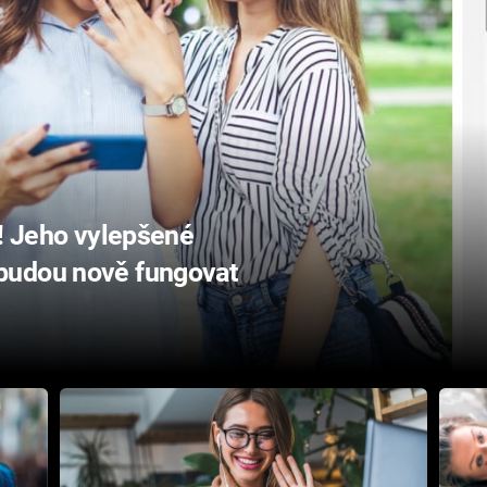
y! Jeho vylepšené
budou nově fungovat