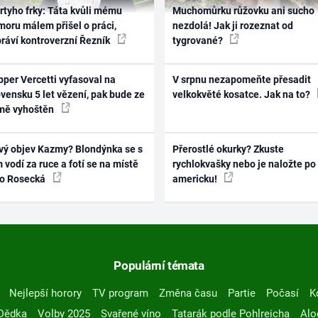
rtyho frky: Táta kvůli mému
Muchomůrku růžovku ani sucho
oru málem přišel o práci,
nezdolá! Jak ji rozeznat od
práví kontroverzní Řezník
tygrované?
per Vercetti vyfasoval na
V srpnu nezapomeňte přesadit
vensku 5 let vězení, pak bude ze
velkokvěté kosatce. Jak na to?
mě vyhoštěn
vý objev Kazmy? Blondýnka se s
Přerostlé okurky? Zkuste
 vodí za ruce a fotí se na místě
rychlokvašky nebo je naložte po
ko Rosecká
americku!
Populární témata
Nejlepší horory
TV program
Změna času
Partie
Počasí
K
Dědka
Volby 2025
Svařené víno
Tatarák podle Pohlreicha
Alo