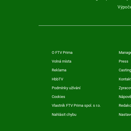
Výpoče
O FTV Prima
Manag
Volná místa
Press
Reklama
Casting
HbbTV
Kontak
Podmínky užívání
Zpraco
Cookies
Nápov
Vlastník FTV Prima spol. s r.o.
Redak
Nahlásit chybu
Nastav