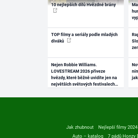
10 nejlepších dílů Hvězdné brány
Ma
hum
vy
TOP filmy a seriály podle mladých
Rap
diváků
Slo
ze
Nejen Robbie Williams.
No
LOVESTREAM 2026 přiveze
ním
hvězdy, které běžně uvidíte jen na
ja
největších světových festivalech
Jak zhubnout
Nejlepší filmy 2024
Auto – katalog
7 pádů Honzy 