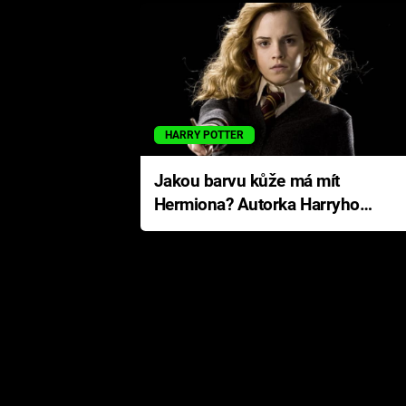
HARRY POTTER
Jakou barvu kůže má mít
Hermiona? Autorka Harryho
Pottera přišla s ráznou
odpovědí