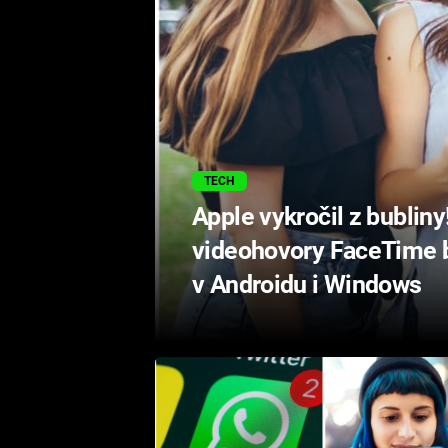
TECH
Apple vykročil z bublin
videohovory FaceTime 
v Androidu i Windows