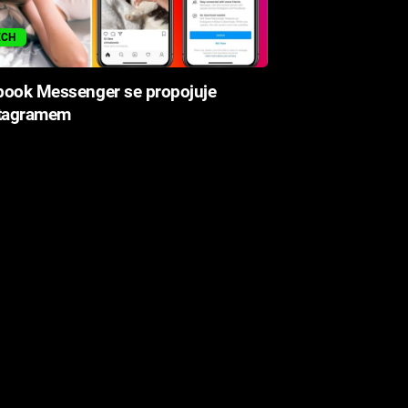
ECH
book Messenger se propojuje
stagramem