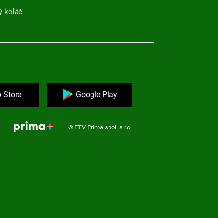
ý koláč
 Store
Google Play
© FTV Prima spol. s r.o.