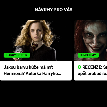
NÁVRHY PRO VÁS
HARRY POTTER
KINOFILMY
Jakou barvu kůže má mít
RECENZE: Smrtelné zlo se
Hermiona? Autorka Harryho
opět probudilo
Pottera přišla s ráznou
přichází s neo
odpovědí
hororovou nab