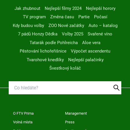
Jak zhubnout
Nejlepší filmy 2024
Nejlepší horory
TV program
Změna času
Partie
Počasí
Kdy budou volby
ZOO Nové začátky
Auto – katalog
7 pádů Honzy Dědka
Volby 2025
Svařené víno
Tatarák podle Pohlreicha
Aloe vera
Pěstování lichořeřišnice
Výpočet ascendentu
Tvarohové knedlíky
Nejlepší palačinky
Švestkový koláč
O FTV Prima
Management
Volná místa
Press