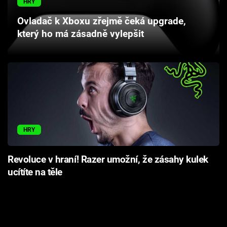
HRY
Cool Esport
Ovladač k Xboxu zřejmě čeká upgrade,
který ho má zásadně vylepšit
Pořady
TV Program
Sledujte prima+
Přihlášení
HRY
Sledujte nás
Revoluce v hraní! Razer umožní, že zásahy kulek
ucítíte na těle