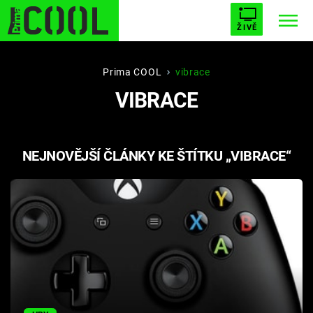
ŽIVĚ
STARHOUSE
BUFFY, PŘEMOŽITELKA UPÍRŮ
Trendy:
Prima COOL
vibrace
VIBRACE
ESCAPE
PLNEJ KOTEL
AVENGERS 5
NEJNOVĚJŠÍ ČLÁNKY KE ŠTÍTKU „VIBRACE“
Témata
Filmy
Seriály
Hry