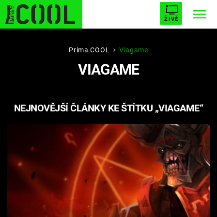
ŽIVĚ
STARHOUSE
BUFFY, PŘEMOŽITELKA UPÍRŮ
Trendy:
Prima COOL
Viagame
VIAGAME
ESCAPE
PLNEJ KOTEL
AVENGERS 5
NEJNOVĚJŠÍ ČLÁNKY KE ŠTÍTKU „VIAGAME“
Témata
Filmy
Seriály
Hry