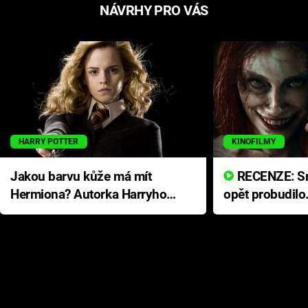
NÁVRHY PRO VÁS
HARRY POTTER
KINOFILMY
Jakou barvu kůže má mít
RECENZE: Smrtelné zlo se
Hermiona? Autorka Harryho
opět probudilo
Pottera přišla s ráznou
přichází s neo
odpovědí
hororovou nab