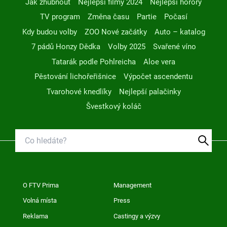
Jak zhubnout
Nejlepší filmy 2024
Nejlepší horory
TV program
Změna času
Partie
Počasí
Kdy budou volby
ZOO Nové začátky
Auto – katalog
7 pádů Honzy Dědka
Volby 2025
Svařené víno
Tatarák podle Pohlreicha
Aloe vera
Pěstování lichořeřišnice
Výpočet ascendentu
Tvarohové knedlíky
Nejlepší palačinky
Švestkový koláč
O FTV Prima
Management
Volná místa
Press
Reklama
Castingy a výzvy