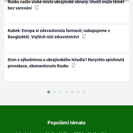
Rusko našlo slabé místo ukrajinské obrany. Útočit může téměř
bez varování
Kubek: Evropa si zdevastovala farmacii, nakupujeme v
Bangladéši. Vojtěch ničí zdravotnictví
Dron s výbušninou u ukrajinského letadla? Narychlo spíchnutá
provokace, okomentovalo Rusko
Populární témata