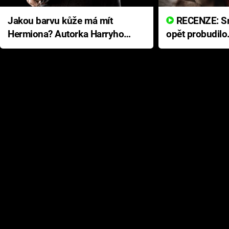
Jakou barvu kůže má mít
RECENZE: Smrtelné zlo se
Hermiona? Autorka Harryho
opět probudilo
Pottera přišla s ráznou
přichází s neo
odpovědí
hororovou nab