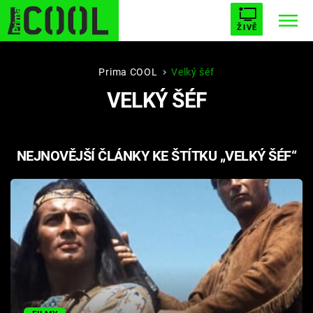
ŽIVĚ
STARHOUSE
BUFFY, PŘEMOŽITELKA UPÍRŮ
Trendy:
Prima COOL
Velký šéf
VELKÝ ŠÉF
ESCAPE
PLNEJ KOTEL
AVENGERS 5
NEJNOVĚJŠÍ ČLÁNKY KE ŠTÍTKU „VELKÝ ŠÉF“
Témata
Přihlášení
Sledujte nás