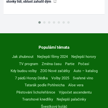
stovky lidí, oblast zahalil dým
Populární témata
Jak zhubnout
Nejlepší filmy 2024
Nejlepší horory
TV program
Změna času
Partie
Počasí
Kdy budou volby
ZOO Nové začátky
Auto – katalog
7 pádů Honzy Dědka
Volby 2025
Svařené víno
Tatarák podle Pohlreicha
Aloe vera
Pěstování lichořeřišnice
Výpočet ascendentu
Tvarohové knedlíky
Nejlepší palačinky
Švestkový koláč