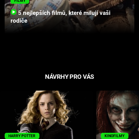
FILMY
5 nejlepších filmů, které milují vaši
rodiče
NÁVRHY PRO VÁS
HARRY POTTER
KINOFILMY