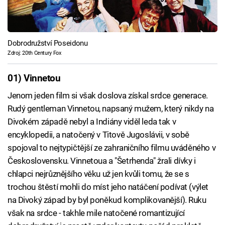
Dobrodružství Poseidonu
Zdroj: 20th Century Fox
01) Vinnetou
Jenom jeden film si však doslova získal srdce generace.
Rudý gentleman Vinnetou, napsaný mužem, který nikdy na
Divokém západě nebyl a Indiány viděl leda tak v
encyklopedii, a natočený v Titově Jugoslávii, v sobě
spojoval to nejtypičtější ze zahraničního filmu uváděného v
Československu. Vinnetoua a "Šetrhenda" žrali dívky i
chlapci nejrůznějšího věku už jen kvůli tomu, že se s
trochou štěstí mohli do míst jeho natáčení podívat (výlet
na Divoký západ by byl poněkud komplikovanější). Ruku
však na srdce - takhle mile natočené romantizující