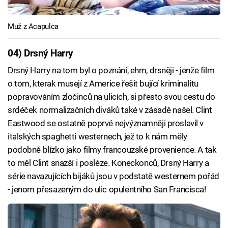
Muž z Acapulca
04) Drsný Harry
Drsný Harry na tom byl o poznání, ehm, drsněji - jenže film
o tom, kterak musejí z Americe řešit bující kriminalitu
popravováním zločinců na ulicích, si přesto svou cestu do
srdéček normalizačních diváků také v zásadě našel. Clint
Eastwood se ostatně poprvé nejvýznamněji proslavil v
italských spaghetti westernech, jež to k nám měly
podobně blízko jako filmy francouzské provenience. A tak
to měl Clint snazší i posléze. Koneckonců, Drsný Harry a
série navazujících bijáků jsou v podstatě westernem pořád
- jenom přesazeným do ulic opulentního San Francisca!