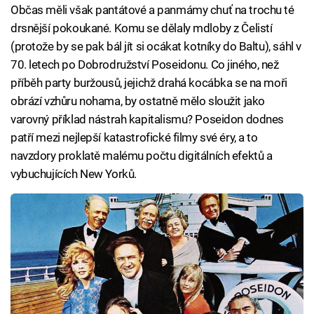
Občas měli však pantátové a panmámy chuť na trochu té
drsnější pokoukané. Komu se dělaly mdloby z Čelistí
(protože by se pak bál jít si ocákat kotníky do Baltu), sáhl v
70. letech po Dobrodružství Poseidonu. Co jiného, než
příběh party buržousů, jejichž drahá kocábka se na moři
obrází vzhůru nohama, by ostatně mělo sloužit jako
varovný příklad nástrah kapitalismu? Poseidon dodnes
patří mezi nejlepší katastrofické filmy své éry, a to
navzdory proklatě malému počtu digitálních efektů a
vybuchujících New Yorků.