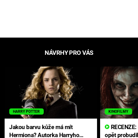
NÁVRHY PRO VÁS
HARRY POTTER
KINOFILMY
Jakou barvu kůže má mít
RECENZE: Smrtelné zlo se
Hermiona? Autorka Harryho
opět probudi