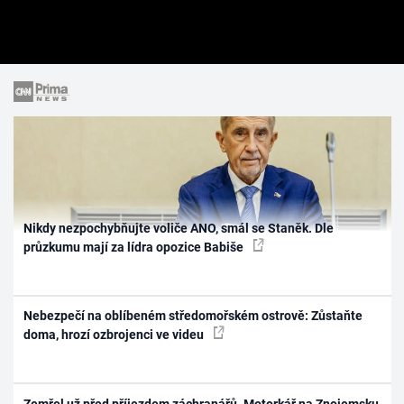
Nikdy nezpochybňujte voliče ANO, smál se Staněk. Dle
průzkumu mají za lídra opozice Babiše
Nebezpečí na oblíbeném středomořském ostrově: Zůstaňte
doma, hrozí ozbrojenci ve videu
Zemřel už před příjezdem záchranářů. Motorkář na Znojemsku