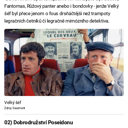
Fantomas, Růžový panter anebo i bondovky - jenže Velký
šéf byl přece jenom o fous drsňáčtější než trampoty
legračních četníků či legračně mimózního detektiva.
Velký šéf
Zdroj: Gaumont
02) Dobrodružství Poseidonu