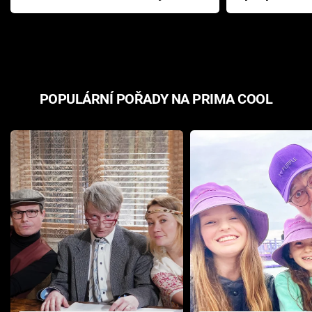
Pottera přišla s ráznou
přichází s n
odpovědí
hororovou n
POPULÁRNÍ POŘADY NA PRIMA COOL