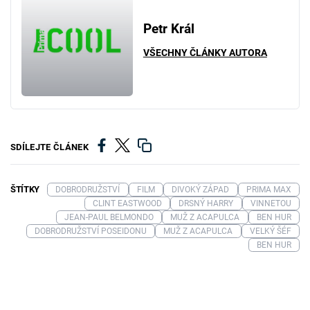
Petr Král
VŠECHNY ČLÁNKY AUTORA
SDÍLEJTE ČLÁNEK
ŠTÍTKY
DOBRODRUŽSTVÍ
FILM
DIVOKÝ ZÁPAD
PRIMA MAX
CLINT EASTWOOD
DRSNÝ HARRY
VINNETOU
JEAN-PAUL BELMONDO
MUŽ Z ACAPULCA
BEN HUR
DOBRODRUŽSTVÍ POSEIDONU
MUŽ Z ACAPULCA
VELKÝ ŠÉF
BEN HUR