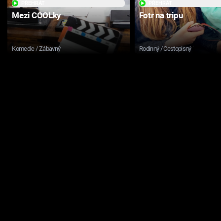
PŘEHRÁT
PŘEHRÁT
Mezi COOLky
Fotr na tripu
Komedie / Zábavný
Rodinný / Cestopisný