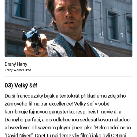
Drsný Harry
Zdroj: Warner Bros.
03) Velký šéf
Další francouzský biják a tentokrát příklad umu zdejšího
žánrového filmu par excellence! Velký šéf v sobě
kombinuje fajnovou gangsterku, resp. heist movie á la
Dannyho parťáci, ale s odlehčenou šedesátkovou náladou
a hvězdným obsazením plným jmen jako "Belmondo" nebo
"David Niven". Opět tu najdeme vliv filmů jako byli Četníci,