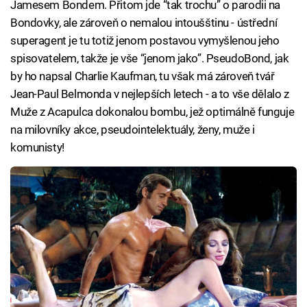
Jamesem Bondem. Přitom jde “tak trochu” o parodii na
Bondovky, ale zároveň o nemalou intoušštinu - ústřední
superagent je tu totiž jenom postavou vymyšlenou jeho
spisovatelem, takže je vše “jenom jako”. PseudoBond, jak
by ho napsal Charlie Kaufman, tu však má zároveň tvář
Jean-Paul Belmonda v nejlepších letech - a to vše dělalo z
Muže z Acapulca dokonalou bombu, jež optimálně funguje
na milovníky akce, pseudointelektuály, ženy, muže i
komunisty!