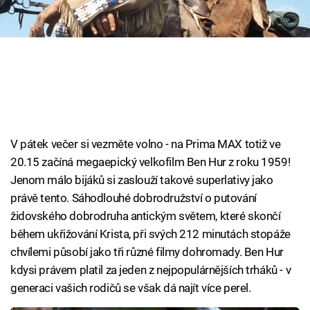
Cool Esport
Pořady
TV Program
Sledujte prima+
V pátek večer si vezměte volno - na Prima MAX totiž ve
Přihlášení
20.15 začíná megaepický velkofilm Ben Hur z roku 1959!
Jenom málo bijáků si zaslouží takové superlativy jako
právě tento. Sáhodlouhé dobrodružství o putování
Sledujte nás
židovského dobrodruha antickým světem, které skončí
během ukřižování Krista, při svých 212 minutách stopáže
chvílemi působí jako tři různé filmy dohromady. Ben Hur
kdysi právem platil za jeden z nejpopulárnějších trháků - v
generaci vašich rodičů se však dá najít více perel.