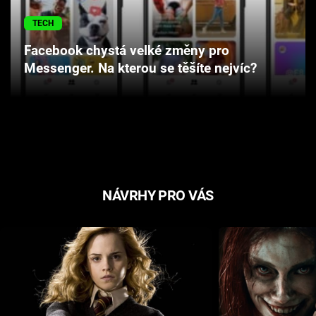
Cool Esport
TECH
Pořady
Facebook chystá velké změny pro
Messenger. Na kterou se těšíte nejvíc?
TV Program
Sledujte prima+
Přihlášení
NÁVRHY PRO VÁS
Sledujte nás