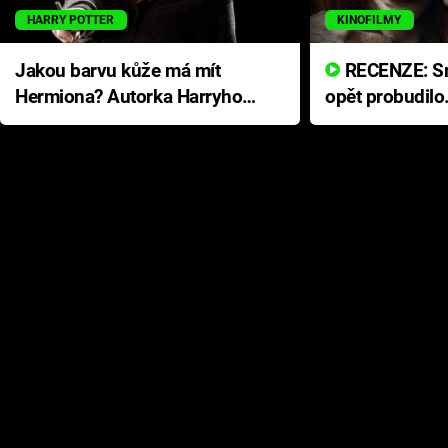
HARRY POTTER
KINOFILMY
Jakou barvu kůže má mít
RECENZE: Smrtelné zlo se
Hermiona? Autorka Harryho
opět probudilo
Pottera přišla s ráznou
přichází s neo
odpovědí
hororovou nab