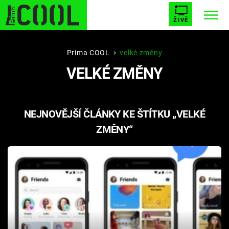
ŽIVĚ
STARHOUSE
BUFFY, PŘEMOŽITELKA UPÍRŮ
Trendy:
Prima COOL
velké změny
VELKÉ ZMĚNY
ESCAPE
PLNEJ KOTEL
AVENGERS 5
NEJNOVĚJŠÍ ČLÁNKY KE ŠTÍTKU „VELKÉ
ZMĚNY“
Témata
Filmy
Seriály
Hry