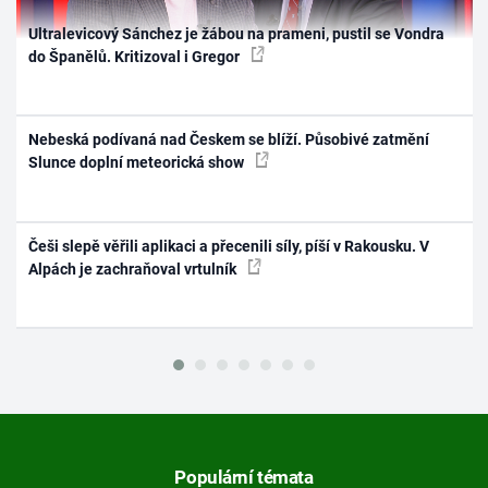
Ultralevicový Sánchez je žábou na prameni, pustil se Vondra
do Španělů. Kritizoval i Gregor
Nebeská podívaná nad Českem se blíží. Působivé zatmění
Slunce doplní meteorická show
Češi slepě věřili aplikaci a přecenili síly, píší v Rakousku. V
Alpách je zachraňoval vrtulník
Populární témata