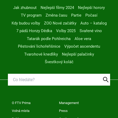
Jak zhubnout
Nejlepší filmy 2024
Nejlepší horory
TV program
Změna času
Partie
Počasí
Kdy budou volby
ZOO Nové začátky
Auto – katalog
7 pádů Honzy Dědka
Volby 2025
Svařené víno
Tatarák podle Pohlreicha
Aloe vera
Pěstování lichořeřišnice
Výpočet ascendentu
Tvarohové knedlíky
Nejlepší palačinky
Švestkový koláč
O FTV Prima
Management
Volná místa
Press