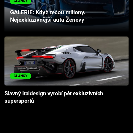
ČLÁNKY
Cool Esport
GALERIE: Když tečou miliony.
Nejexkluzivnější auta Ženevy
Pořady
TV Program
Sledujte prima+
Přihlášení
ČLÁNKY
Sledujte nás
Slavný Italdesign vyrobí pět exkluzivních
supersportů