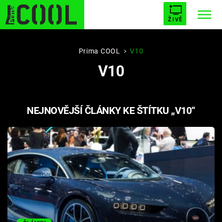
ŽIVĚ
STARHOUSE
BUFFY, PŘEMOŽITELKA UPÍRŮ
Trendy:
Prima COOL
V10
V10
ESCAPE
PLNEJ KOTEL
AVENGERS 5
NEJNOVĚJŠÍ ČLÁNKY KE ŠTÍTKU „V10“
Témata
Filmy
Seriály
Hry