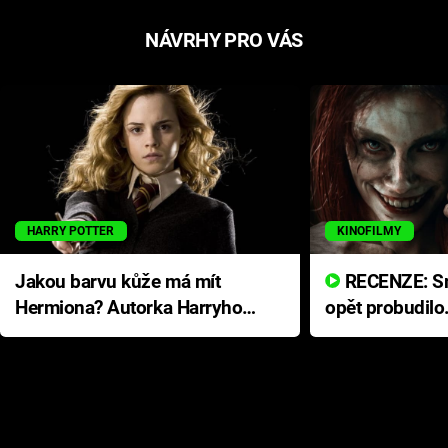
NÁVRHY PRO VÁS
HARRY POTTER
KINOFILMY
Jakou barvu kůže má mít
RECENZE: Smrtelné zlo se
Hermiona? Autorka Harryho
opět probudilo
Pottera přišla s ráznou
přichází s neo
odpovědí
hororovou nab